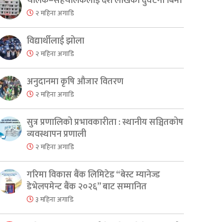
चालक–सहचालकलाई दश लाखको दुर्घटना बिमा
२ महिना अगाडि
विद्यार्थीलाई झोला
२ महिना अगाडि
अनुदानमा कृषि औजार वितरण
२ महिना अगाडि
सुत्र प्रणालिको प्रभावकारीता : स्थानीय सञ्चितकोष
व्यवस्थापन प्रणाली
२ महिना अगाडि
गरिमा विकास बैंक लिमिटेड “बेस्ट म्यानेज्ड
डेभेलपमेन्ट बैंक २०२६” बाट सम्मानित
३ महिना अगाडि