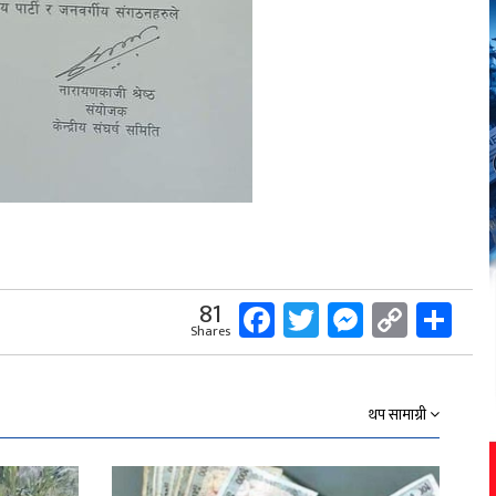
Facebook
Twitter
Messeng
Copy
Sh
81
Shares
Link
थप सामाग्री