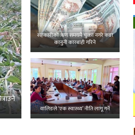
सहकारीको ऋण समयमै चुक्ता नगरे कडा
कानुनी कारबाही गरिने
्राउनै
वालिङले ‘एक स्वास्थ्य’ नीति लागू गर्ने