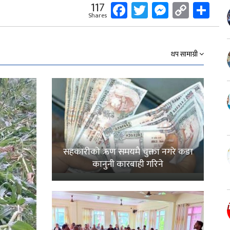
Facebook
Twitter
Messeng
Copy
Sh
117
Shares
Link
थप सामाग्री
सहकारीको ऋण समयमै चुक्ता नगरे कडा
कानुनी कारबाही गरिने