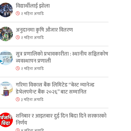
er
are
विद्यार्थीलाई झोला
२ महिना अगाडि
अनुदानमा कृषि औजार वितरण
२ महिना अगाडि
सुत्र प्रणालिको प्रभावकारीता : स्थानीय सञ्चितकोष
व्यवस्थापन प्रणाली
२ महिना अगाडि
गरिमा विकास बैंक लिमिटेड “बेस्ट म्यानेज्ड
डेभेलपमेन्ट बैंक २०२६” बाट सम्मानित
३ महिना अगाडि
शनिबार र आइतबार दुई दिन बिदा दिने सरकारको
निर्णय
४ महिना अगाडि