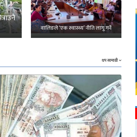
्राउनै
वालिङले ‘एक स्वास्थ्य’ नीति लागू गर्ने
थप सामाग्री