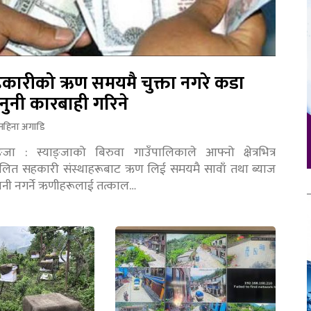
कारीको ऋण समयमै चुक्ता नगरे कडा
नुनी कारबाही गरिने
महिना अगाडि
ङ्जा : स्याङ्जाको बिरुवा गाउँपालिकाले आफ्नो क्षेत्रभित्र
चालित सहकारी संस्थाहरूबाट ऋण लिई समयमै सावाँ तथा ब्याज
तानी नगर्ने ऋणीहरूलाई तत्काल…