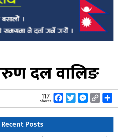
 तरुण दल वालिङ
Facebook
Twitter
Messenger
Copy
Share
117
Shares
Link
Recent Posts