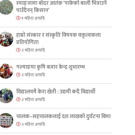
स्याङ्जामा बाँदर आतंक ‘पाकेको बाली भित्राउनै
पाउँदैनन् किसान’
१ महिना अगाडि
हाम्रो संस्कार र संस्कृति विषयक वक्तृत्वकला
प्रतियोगिता
२ महिना अगाडि
गल्याङमा कृषि बजार केन्द्र शुभारम्भ
२ महिना अगाडि
विद्यालयमै केरा खेती : उद्यमी बन्दै विद्यार्थी
२ महिना अगाडि
चालक–सहचालकलाई दश लाखको दुर्घटना बिमा
२ महिना अगाडि