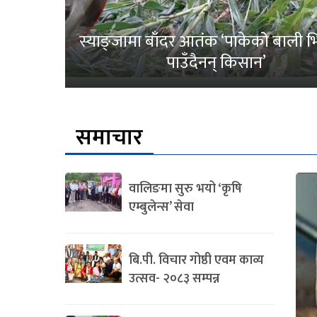
स्याङ्जामा बाँदर आतंक ‘पाकेको बाली भित
पाउँदैनन् किसान’
समाचार
वालिङमा सुरु भयो ‘कृषि
एम्बुलेन्स’ सेवा
बि.पी. विचार गोष्ठी एवम काव्य
उत्सव- २०८३ सम्पन्न