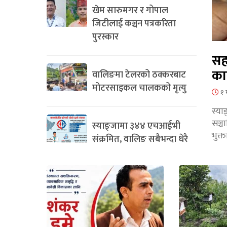
खेम सारुमगर र गोपाल
जिटीलाई कञ्चन पत्रकरिता
पुरस्कार
सह
का
वालिङमा टेलरको ठक्करबाट
मोटरसाइकल चालकको मृत्यु
१ 
स्या
सञ्
स्याङ्जामा ३४४ एचआईभी
भुक्
संक्रमित, वालिङ सबैभन्दा धेरै