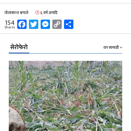
तोलाकान्त बगाले
६ वर्ष अगाडि
Facebook
Twitter
Messenger
Copy
Share
154
Shares
Link
सेरोफेरो
थप सामाग्री