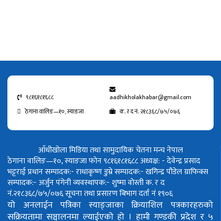
९८१६१८१६८८
aadhikholakhabar@gmail.com
ठेगाना वालिङ—१०, स्याङजा
क. र द नं. २१८३६८/७५/०७६
आँधीखोला मिडिया तथा सामुदायिक चेतना मन्च नेपाल
ठेगाना वालिङ—१०, स्याङजा फोन ९८१६१८१६८८
अध्यक्ष: - देवेन्द्र प्रसाद
भट्टराई
प्रधान सम्पादक:- राधाकृष्ण डुम्रे
सम्पादक:- खगिन्द्र पौडेल
ग्राफिक्स
सम्पादक:- अर्जुन पंगेनी
व्यवस्थापक:- शुष्मा वोस्ती
क. र द
नं.२१८३६८/७५/०७६
सूचना तथा प्रसारण बिभाग दर्ता नं १९०६
यो अनलाईन पत्रिका स्याङ्जाका क्रियाशिल पत्रकारहरुको
सक्रियतामा सञ्चालनमा ल्याईएको हो ।
हामी गण्डकी प्रदेश र ५