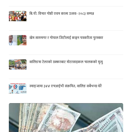
बि.पी. विचार गोष्ठी एवम काव्य उत्सव- २०८३ सम्पन्न
खेम सारुमगर र गोपाल जिटीलाई कञ्चन पत्रकरिता पुरस्कार
वालिङमा टेलरको ठक्करबाट मोटरसाइकल चालकको मृत्यु
स्याङ्जामा ३४४ एचआईभी संक्रमित, वालिङ सबैभन्दा धेरै