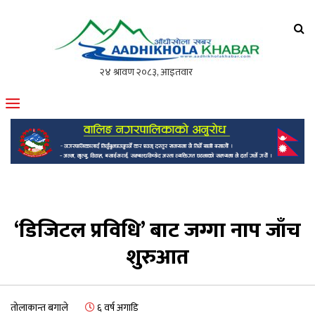
आँधीखोला खवर
मोफसलकै लोकप्रिय अनलाइन पत्रिका
‘डिजिटल प्रविधि’ बाट जग्गा नाप जाँच
शुरुआत
तोलाकान्त बगाले
६ वर्ष अगाडि