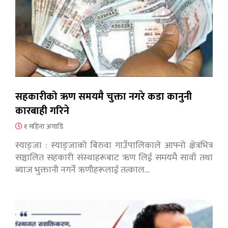
सहकारीको ऋण समयमै चुक्ता नगरे कडा कानुनी
कारबाही गरिने
१ महिना अगाडि
स्याङ्जा : स्याङ्जाको बिरुवा गाउँपालिकाले आफ्नो क्षेत्रभित्र
सञ्चालित सहकारी संस्थाहरूबाट ऋण लिई समयमै सावाँ तथा
ब्याज भुक्तानी नगर्ने ऋणीहरूलाई तत्काल…