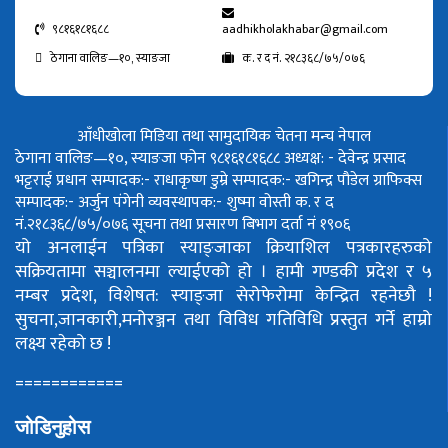
९८१६१८१६८८
aadhikholakhabar@gmail.com
ठेगाना वालिङ—१०, स्याङजा
क. र द नं. २१८३६८/७५/०७६
आँधीखोला मिडिया तथा सामुदायिक चेतना मन्च नेपाल
ठेगाना वालिङ—१०, स्याङजा फोन ९८१६१८१६८८
अध्यक्ष: - देवेन्द्र प्रसाद
भट्टराई
प्रधान सम्पादक:- राधाकृष्ण डुम्रे
सम्पादक:- खगिन्द्र पौडेल
ग्राफिक्स
सम्पादक:- अर्जुन पंगेनी
व्यवस्थापक:- शुष्मा वोस्ती
क. र द
नं.२१८३६८/७५/०७६
सूचना तथा प्रसारण बिभाग दर्ता नं १९०६
यो अनलाईन पत्रिका स्याङ्जाका क्रियाशिल पत्रकारहरुको
सक्रियतामा सञ्चालनमा ल्याईएको हो ।
हामी गण्डकी प्रदेश र ५
नम्बर प्रदेश, विशेषत: स्याङ्जा सेरोफेरोमा केन्द्रित रहनेछौ !
सुचना,जानकारी,मनोरञ्जन तथा विविध गतिविधि प्रस्तुत गर्ने हाम्रो
लक्ष्य रहेको छ !
============
जोडिनुहोस