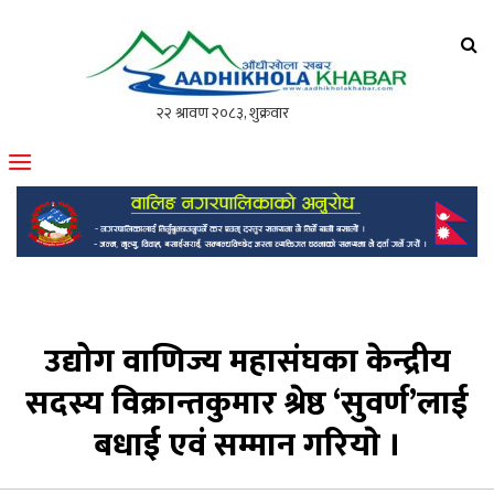
आँधीखोला खवर
मोफसलकै लोकप्रिय अनलाइन पत्रिका
उद्योग वाणिज्य महासंघका केन्द्रीय
सदस्य विक्रान्तकुमार श्रेष्ठ ‘सुवर्ण’लाई
बधाई एवं सम्मान गरियाे ।