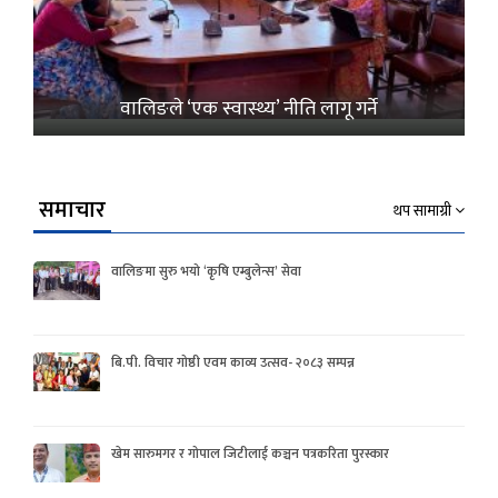
वालिङले ‘एक स्वास्थ्य’ नीति लागू गर्ने
समाचार
थप सामाग्री
वालिङमा सुरु भयो ‘कृषि एम्बुलेन्स’ सेवा
बि.पी. विचार गोष्ठी एवम काव्य उत्सव- २०८३ सम्पन्न
खेम सारुमगर र गोपाल जिटीलाई कञ्चन पत्रकरिता पुरस्कार