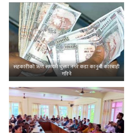
सहकारीको ऋण समयमै चुक्ता नगरे कडा कानुनी कारबाही
गरिने