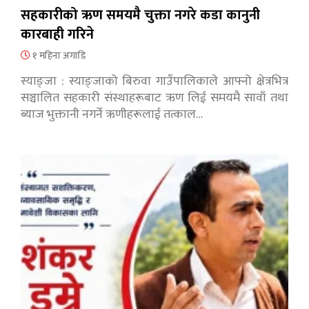
सहकारीको ऋण समयमै चुक्ता नगरे कडा कानुनी
कारबाही गरिने
१ महिना अगाडि
स्याङ्जा : स्याङ्जाको बिरुवा गाउँपालिकाले आफ्नो क्षेत्रभित्र
सञ्चालित सहकारी संस्थाहरूबाट ऋण लिई समयमै सावाँ तथा
ब्याज भुक्तानी नगर्ने ऋणीहरूलाई तत्काल…