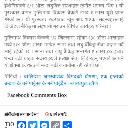
ईथोपियाको १/१ ओटा लघुवित्त संस्थाहरु छनौट भएका थिए । यो
पुरस्कार वापत मुक्तिनाथ विकास बैंकले नगद १ लाख युरो प्राप्त
गरेको छ । यो पुरस्कार रकमबाट न्यून आय भएका सदस्यहरुलाई
डिजिटल बैंकिङ्गमा सहभागी गराउन विभिन्न कार्यहरु गरिनेछ ।
मुक्तिनाथ विकास बैंकको ४२ जिल्लामा रहेका १३८ ओटा शाखाहरु
मध्ये ११८ ओटा शाखा मार्फत साना तथा लघु बैंकिङ्ग सेवा प्रदान गर्दै
आई रहेको छ । साना तथा लघु बैंकिङ्ग अन्तर्गत १ लाख ८० हजार
भन्दा बढी ग्राहक सदस्यहरुले प्रत्यक्ष सेवा लिई रहनु भएको छ भने
यो क्षेत्रमा रु. १७ अर्ब भन्दा बढी लगानीमा रही रहेको छ ।
भिडियाे :
वालिङमा जनस्वास्थ्य विपदको घोषणा, एक हप्ताकाे
बन्दमा के गर्न पाईन्छ के गर्न पाईदैन : नगरप्रमुख खाँण
Facebook Comments Box
आँधीखोला समाचार डेस्क
६ वर्ष अगाडि
Facebook
Twitter
Messenger
Copy
Share
130