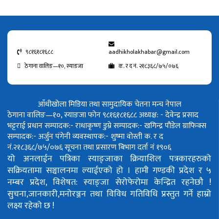
९८१६१८१६८८
aadhikholakhabar@gmail.com
ठेगाना वालिङ—१०, स्याङजा
क. र द नं. २१८३६८/७५/०७६
आँधीखोला मिडिया तथा सामुदायिक चेतना मन्च नेपाल
ठेगाना वालिङ—१०, स्याङजा फोन ९८१६१८१६८८
अध्यक्ष: - देवेन्द्र प्रसाद
भट्टराई
प्रधान सम्पादक:- राधाकृष्ण डुम्रे
सम्पादक:- खगिन्द्र पौडेल
ग्राफिक्स
सम्पादक:- अर्जुन पंगेनी
व्यवस्थापक:- शुष्मा वोस्ती
क. र द
नं.२१८३६८/७५/०७६
सूचना तथा प्रसारण बिभाग दर्ता नं १९०६
यो अनलाईन पत्रिका स्याङ्जाका क्रियाशिल पत्रकारहरुको
सक्रियतामा सञ्चालनमा ल्याईएको हो ।
हामी गण्डकी प्रदेश र ५
नम्बर प्रदेश, विशेषत: स्याङ्जा सेरोफेरोमा केन्द्रित रहनेछौ !
सुचना,जानकारी,मनोरञ्जन तथा विविध गतिविधि प्रस्तुत गर्ने हाम्रो
लक्ष्य रहेको छ !