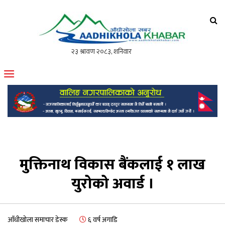
आँधीखोला खवर
मोफसलकै लोकप्रिय अनलाइन पत्रिका
मुक्तिनाथ विकास बैंकलाई १ लाख
युरोको अवार्ड ।
आँधीखोला समाचार डेस्क
६ वर्ष अगाडि