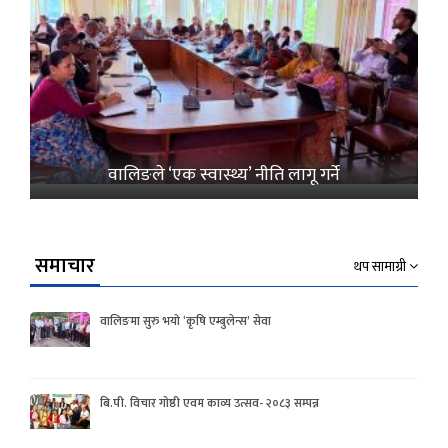
वालिङले ‘एक स्वास्थ्य’ नीति लागू गर्ने
समाचार
थप सामाग्री
वालिङमा सुरु भयो ‘कृषि एम्बुलेन्स’ सेवा
बि.पी. विचार गोष्ठी एवम काव्य उत्सव- २०८३ सम्पन्न