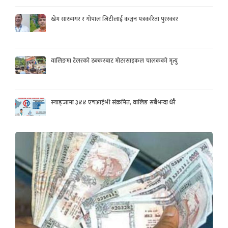
खेम सारुमगर र गोपाल जिटीलाई कञ्चन पत्रकरिता पुरस्कार
वालिङमा टेलरको ठक्करबाट मोटरसाइकल चालकको मृत्यु
स्याङ्जामा ३४४ एचआईभी संक्रमित, वालिङ सबैभन्दा धेरै