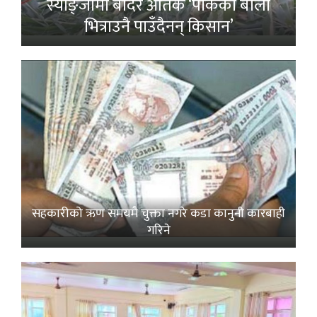
स्याङ्जामा बाँदर आतंक ‘पाकेको बाली
भित्राउनै पाउँदैनन् किसान’
सहकारीको ऋण समयमै चुक्ता नगरे कडा कानुनी कारबाही
गरिने