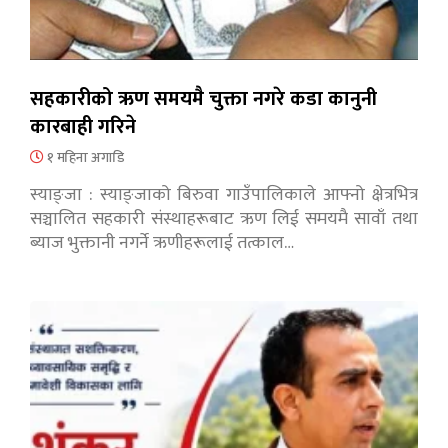
सहकारीको ऋण समयमै चुक्ता नगरे कडा कानुनी
कारबाही गरिने
१ महिना अगाडि
स्याङ्जा : स्याङ्जाको बिरुवा गाउँपालिकाले आफ्नो क्षेत्रभित्र
सञ्चालित सहकारी संस्थाहरूबाट ऋण लिई समयमै सावाँ तथा
ब्याज भुक्तानी नगर्ने ऋणीहरूलाई तत्काल…