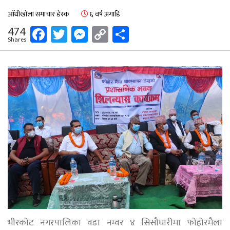
आँधीखोला समाचार डेस्क
६ वर्ष अगाडि
Facebook
Twitter
Messenger
Copy
Share
474
Shares
Link
भीरकोट नगरपालिका वडा नम्वर ४ सिसौघारीमा फोहोरमैला