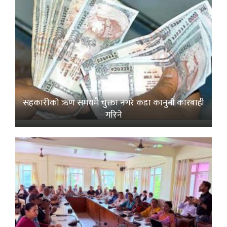
सहकारीको ऋण समयमै चुक्ता नगरे कडा कानुनी कारबाही
गरिने