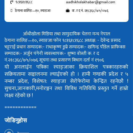
९८१६१८१६८८
aadhikholakhabar@gmail.com
ठेगाना वालिङ—१०, स्याङजा
क. र द नं. २१८३६८/७५/०७६
आँधीखोला मिडिया तथा सामुदायिक चेतना मन्च नेपाल
ठेगाना वालिङ—१०, स्याङजा फोन ९८१६१८१६८८
अध्यक्ष: - देवेन्द्र प्रसाद
भट्टराई
प्रधान सम्पादक:- राधाकृष्ण डुम्रे
सम्पादक:- खगिन्द्र पौडेल
ग्राफिक्स
सम्पादक:- अर्जुन पंगेनी
व्यवस्थापक:- शुष्मा वोस्ती
क. र द
नं.२१८३६८/७५/०७६
सूचना तथा प्रसारण बिभाग दर्ता नं १९०६
यो अनलाईन पत्रिका स्याङ्जाका क्रियाशिल पत्रकारहरुको
सक्रियतामा सञ्चालनमा ल्याईएको हो ।
हामी गण्डकी प्रदेश र ५
नम्बर प्रदेश, विशेषत: स्याङ्जा सेरोफेरोमा केन्द्रित रहनेछौ !
सुचना,जानकारी,मनोरञ्जन तथा विविध गतिविधि प्रस्तुत गर्ने हाम्रो
लक्ष्य रहेको छ !
============
जोडिनुहोस