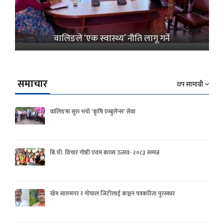
वालिङले ‘एक स्वास्थ्य’ नीति लागू गर्ने
समाचार
थप सामाग्री
वालिङमा सुरु भयो ‘कृषि एम्बुलेन्स’ सेवा
बि.पी. विचार गोष्ठी एवम काव्य उत्सव- २०८३ सम्पन्न
खेम सारुमगर र गोपाल जिटीलाई कञ्चन पत्रकरिता पुरस्कार