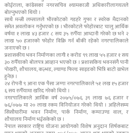
कोईराला, कांग्रेसका नगरसचिव श्यामकाजी अधिकारीलागयतले
बोल्नुभएको थियो ।
साथै मन्त्री लम्सालले भीरकोटको गडहरे गुफा र स्वरेक मैदानको
समेत अवलोकन गर्नुभएको छ । भीरकोटले फोहोरबाट चालु आर्थिक
वर्षमा १ लाख ४३ हजार ८ सय ३५ रुपैँया आम्दानी गरेको छ भने २
लाख ५० हजारको फोहोर विक्रि गर्न बाँकी रहेको नगरपालिकाले
जनाएको छ ।
प्रशासकीय भवन निर्माणका लागी १ करोड ९९ लाख ५५ हजार १ सय
३० रुपैँयाको बोलपत्र आव्हान भएको छ । प्रशासकिय भवनसंगै पानी
पोखरी, शौचालय, कल्भड, ल्याण्ड फिल्ड साइडको भित्रि बाटो ग्राभेल
हुनेछ ।
२४ रोपनी ९ आना एक पैसा जग्गा नगरपालिकाले ५१ लख १५ हजार
६ सय रुपैँयामा खरिद गरेको थियो ।
नगरपालिकाले आर्थिक वर्ष २०७५/०७६ ३९ लाख ७६ हजार र
७६/०७७ मा २० लाख रकम विनियोजन गरेको थियो । अहिलेसम्म
सिसौघारीमा भवन निर्माण, पार्क निर्माण, कम्पाउण्ड वाल, र
शौचालय निर्माण भईसकेको छ ।
नेपाल सरकार राष्ट्रिय योजना आयोगको विशेष अनुदान शिर्षकबाट