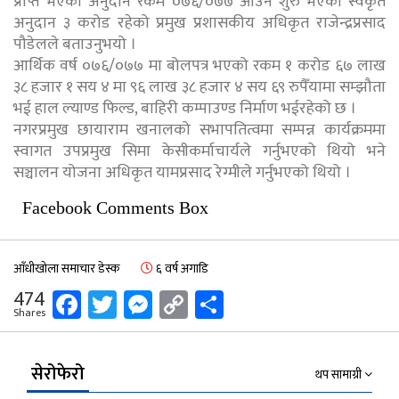
प्राप्त भएको अनुदान रकम ०७६/०७७ आउन शुरु भएको स्वकृत
अनुदान ३ करोड रहेको प्रमुख प्रशासकीय अधिकृत राजेन्द्रप्रसाद
पौडेलले बताउनुभयो ।
आर्थिक वर्ष ०७६/०७७ मा बोलपत्र भएको रकम १ करोड ६७ लाख
३८ हजार १ सय ४ मा ९६ लाख ३८ हजार ४ सय ६९ रुपैँयामा सम्झौता
भई हाल ल्याण्ड फिल्ड, बाहिरी कम्पाउण्ड निर्माण भईरहेको छ ।
नगरप्रमुख छायाराम खनालको सभापतित्वमा सम्पन्न कार्यक्रममा
स्वागत उपप्रमुख सिमा केसीकर्माचार्यले गर्नुभएको थियो भने
सञ्चालन योजना अधिकृत यामप्रसाद रेग्मीले गर्नुभएको थियो ।
Facebook Comments Box
आँधीखोला समाचार डेस्क
६ वर्ष अगाडि
Facebook
Twitter
Messenger
Copy
Share
474
Shares
Link
सेरोफेरो
थप सामाग्री