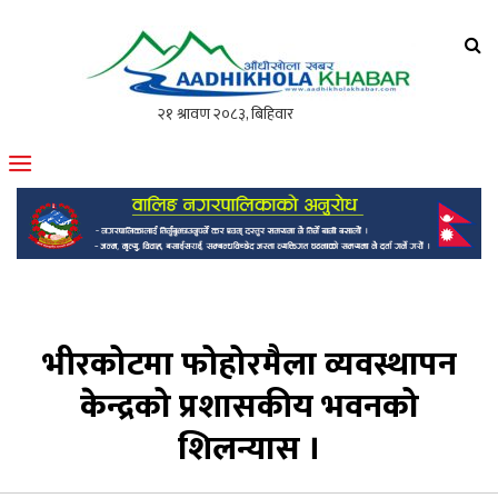
आँधीखोला खवर
मोफसलकै लोकप्रिय अनलाइन पत्रिका
भीरकोटमा फोहोरमैला व्यवस्थापन
केन्द्रको प्रशासकीय भवनको
शिलन्यास ।