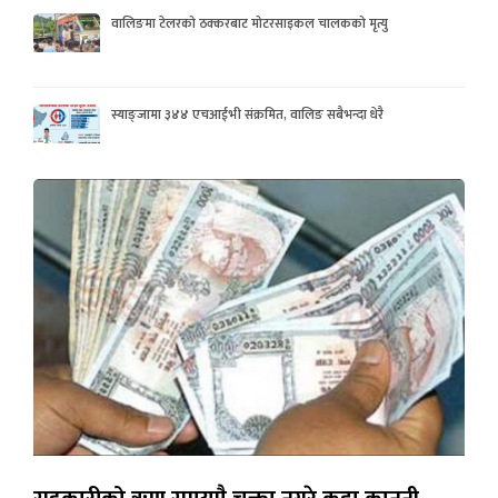
वालिङमा टेलरको ठक्करबाट मोटरसाइकल चालकको मृत्यु
स्याङ्जामा ३४४ एचआईभी संक्रमित, वालिङ सबैभन्दा धेरै