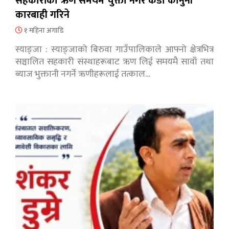
सहकारीको ऋण समयमै चुक्ता नगरे कडा कानुनी
कारबाही गरिने
१ महिना अगाडि
स्याङ्जा : स्याङ्जाको बिरुवा गाउँपालिकाले आफ्नो क्षेत्रभित्र
सञ्चालित सहकारी संस्थाहरूबाट ऋण लिई समयमै सावाँ तथा
ब्याज भुक्तानी नगर्ने ऋणीहरूलाई तत्काल…