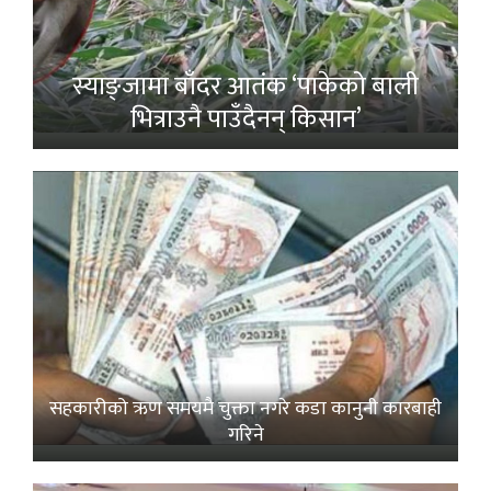
स्याङ्जामा बाँदर आतंक ‘पाकेको बाली
भित्राउनै पाउँदैनन् किसान’
सहकारीको ऋण समयमै चुक्ता नगरे कडा कानुनी कारबाही
गरिने