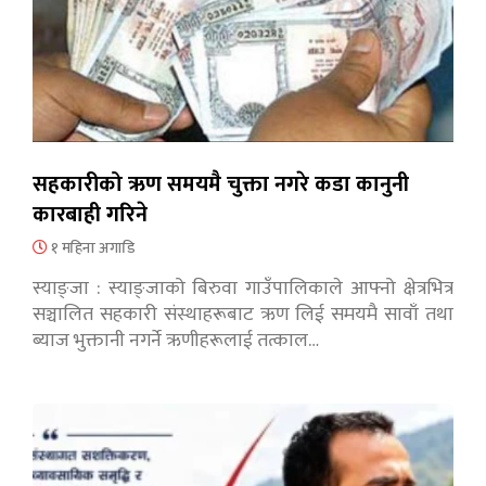
सहकारीको ऋण समयमै चुक्ता नगरे कडा कानुनी
कारबाही गरिने
१ महिना अगाडि
स्याङ्जा : स्याङ्जाको बिरुवा गाउँपालिकाले आफ्नो क्षेत्रभित्र
सञ्चालित सहकारी संस्थाहरूबाट ऋण लिई समयमै सावाँ तथा
ब्याज भुक्तानी नगर्ने ऋणीहरूलाई तत्काल…