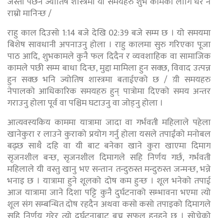
जस्तो पर्छन ज्योतिष शास्त्रमा यी समयहरु शुभ कामका लागि धेरै नै
राम्रो मानिन्छ /
राहु काल दिउसो 1:14 बजे देखि 02:39 बजे सम्म छ । यो समयमा
बिशेष सावधानी अपनाउनु होला । राहु कालमा सुरु गरिएका पूजा
पाठ आदि, शुभकामले कुनै फल दिदैन र व्यवशाहिक वा सामाजिक
कामले पछी सम्म बाधा दिन्छ, मुद्दा मामिला हुन सक्छ, विवाद उत्पन्न
हुन सक्छ भनि ज्योतिष शास्त्रमा बताईएको छ / य़ी समयहरु
नेपालको आधिकारिक समयहरु हुन् पात्रोमा दिएको समय अन्तर
गराउनु होला पूर्व वा पश्चिम घटाउनु वा जोड्नु होला ।
आत्यवस्यकिय काममा यात्रामा जादा वा गर्भवती महिलाले पहेला
खानेकुरा र लाउने कुराको प्रयोग गर्नु होला यसले तपाईंको मनोबल
बढ्छ साथै दहि वा यी बाट बनेका खाने कुरा खाएमा दिमाग
सृजनशील बन्छ, सृजनशील दिमागले सहि निर्णय गर्छ, गर्भवती
महिलाले यी वस्तु खानु भए सन्तान तन्दुरुस्त मन्दुरुस्त जन्मन्छ, भन्ने
भनाइ छ । यात्रामा हुने शूलको दोष कम हुन्छ । शूल भनेको तपाई
आज यात्रामा जाने दिशा पट्टि कुनै दुर्घटनाको सम्भावना भएमा त्यो
शूल संग सम्बन्धित दोष रहदैन अथवा कसो कसो तपाइको दिमागले
सहि निर्णय गरेर त्यो दुर्घटनाबाट बच्न सफल हुनुहुने छ । सोचेको