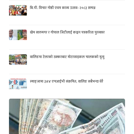
बि.पी. विचार गोष्ठी एवम काव्य उत्सव- २०८३ सम्पन्न
खेम सारुमगर र गोपाल जिटीलाई कञ्चन पत्रकरिता पुरस्कार
वालिङमा टेलरको ठक्करबाट मोटरसाइकल चालकको मृत्यु
स्याङ्जामा ३४४ एचआईभी संक्रमित, वालिङ सबैभन्दा धेरै