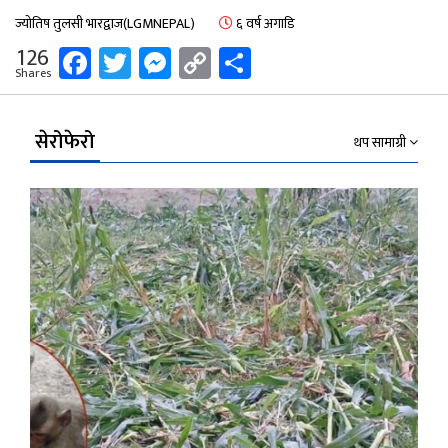
ज्योतिष तुलसी भारद्वाज(LGMNEPAL)
६ वर्ष अगाडि
Facebook
Twitter
Messenger
Copy
Share
126
Shares
Link
सेरोफेरो
थप सामाग्री