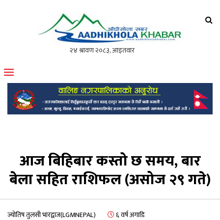
आँधीखोला खवर
मोफसलकै लोकप्रिय अनलाइन पत्रिका
आज बिहिबार कस्तो छ समय, बार
बेला सहित राशिफल (असोज २९ गते)
ज्योतिष तुलसी भारद्वाज(LGMNEPAL)
६ वर्ष अगाडि