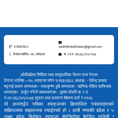
९८१६१८१६८८
aadhikholakhabar@gmail.com
ठेगाना वालिङ—१०, स्याङजा
क. र द नं. २१८३६८/७५/०७६
आँधीखोला मिडिया तथा सामुदायिक चेतना मन्च नेपाल
ठेगाना वालिङ—१०, स्याङजा फोन ९८१६१८१६८८
अध्यक्ष: - देवेन्द्र प्रसाद
भट्टराई
प्रधान सम्पादक:- राधाकृष्ण डुम्रे
सम्पादक:- खगिन्द्र पौडेल
ग्राफिक्स
सम्पादक:- अर्जुन पंगेनी
व्यवस्थापक:- शुष्मा वोस्ती
क. र द
नं.२१८३६८/७५/०७६
सूचना तथा प्रसारण बिभाग दर्ता नं १९०६
यो अनलाईन पत्रिका स्याङ्जाका क्रियाशिल पत्रकारहरुको
सक्रियतामा सञ्चालनमा ल्याईएको हो ।
हामी गण्डकी प्रदेश र ५
नम्बर प्रदेश, विशेषत: स्याङ्जा सेरोफेरोमा केन्द्रित रहनेछौ !