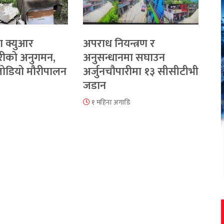
ा क्युआर
अपराध नियन्त्रण र
रीको अनुगमन,
अनुसन्धानमा सघाउन
 जोडियो मौरीपालन
अर्जुनचौपारीमा १३ सीसीटीभी
जडान
१ महिना अगाडि