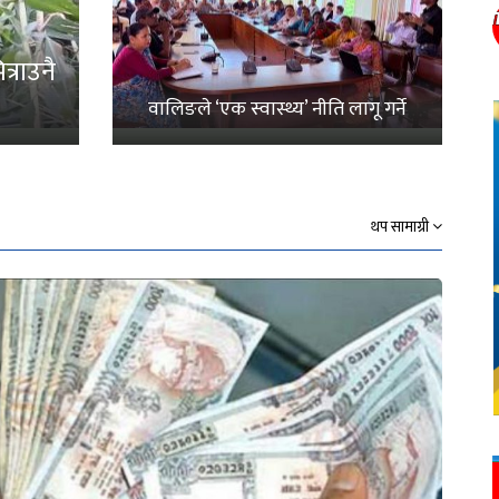
्राउनै
वालिङले ‘एक स्वास्थ्य’ नीति लागू गर्ने
थप सामाग्री