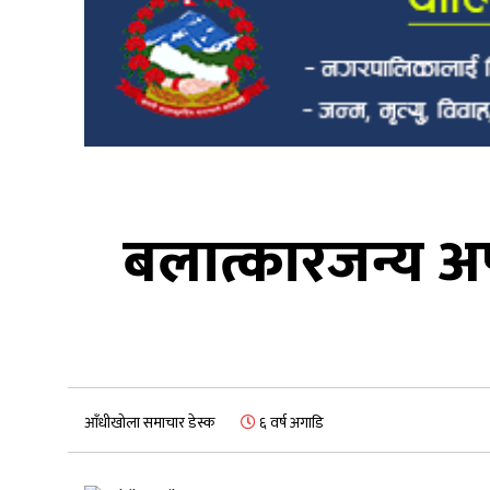
बलात्कारजन्य अ
आँधीखोला समाचार डेस्क
६ वर्ष अगाडि