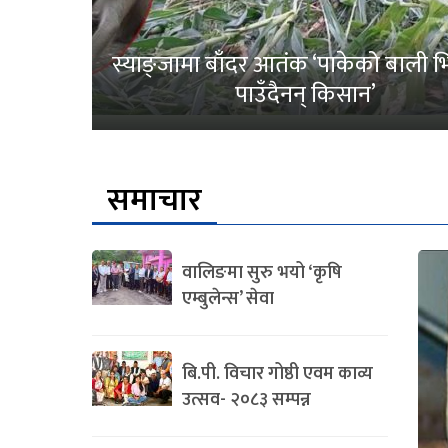
स्याङ्जामा बाँदर आतंक ‘पाकेको बाली भित
पाउँदैनन् किसान’
समाचार
वालिङमा सुरु भयो ‘कृषि
एम्बुलेन्स’ सेवा
बि.पी. विचार गोष्ठी एवम काव्य
उत्सव- २०८३ सम्पन्न