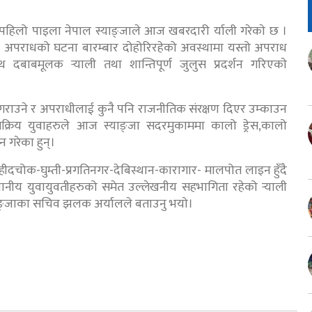
ै पहिलो पाइला नेपाल स्याङ्जाले आज खबरदारी र्याली गरेकाे छ ।
घन्य अपराधको घटना बारम्बार दोहोरिरहेको अवस्थामा यस्तो अपराध
बाबमूलक र्‍याली तथा शान्तिपूर्ण जुलुस प्रदर्शन गरिएकाे
 गराउने र अपराधीलाई कुनै पनि राजनीतिक संरक्षण दिएर उम्काउन
सक्रिय युवाहरुले आज स्याङ्जा सदरमुकाममा कालो ड्रेस,कालो
 गरेका हुन्।
ीदचोक-घुम्ती-प्रगतिनगर-देबिस्थान-कारागार- मालपोत लाइन हुँदै
 युवायुवतीहरुको समेत उल्लेखनीय सहभागिता रहेको र्‍याली
याङ्जाका सचिव झलक अर्यालले बताउनु भयाे।