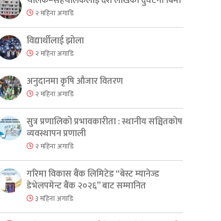
चालक–सहचालकलाई दश लाखको दुर्घटना बिमा
er
are
२ महिना अगाडि
विद्यार्थीलाई झोला
२ महिना अगाडि
अनुदानमा कृषि औजार वितरण
२ महिना अगाडि
सुत्र प्रणालिको प्रभावकारीता : स्थानीय सञ्चितकोष
व्यवस्थापन प्रणाली
२ महिना अगाडि
गरिमा विकास बैंक लिमिटेड “बेस्ट म्यानेज्ड
डेभेलपमेन्ट बैंक २०२६” बाट सम्मानित
३ महिना अगाडि