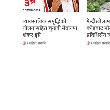
व्यावसायिक समृद्धिको
फेदीखोलाम
योजनासहित चुनावी मैदानमा
कोडबाट मौ
शंकर डुम्रे
प्रविधिसँग
१ महिना अगाडि
१ महिना अगाडि