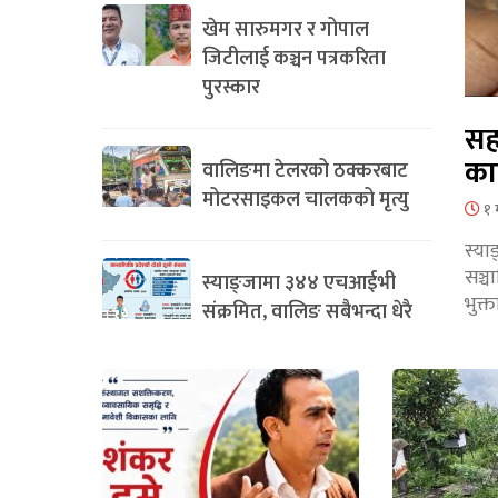
खेम सारुमगर र गोपाल
जिटीलाई कञ्चन पत्रकरिता
पुरस्कार
सह
का
वालिङमा टेलरको ठक्करबाट
मोटरसाइकल चालकको मृत्यु
१ 
स्या
सञ्
स्याङ्जामा ३४४ एचआईभी
भुक्
संक्रमित, वालिङ सबैभन्दा धेरै