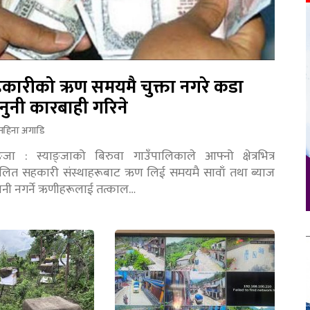
कारीको ऋण समयमै चुक्ता नगरे कडा
नुनी कारबाही गरिने
महिना अगाडि
ङ्जा : स्याङ्जाको बिरुवा गाउँपालिकाले आफ्नो क्षेत्रभित्र
चालित सहकारी संस्थाहरूबाट ऋण लिई समयमै सावाँ तथा ब्याज
तानी नगर्ने ऋणीहरूलाई तत्काल…