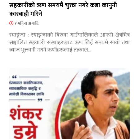
सहकारीको ऋण समयमै चुक्ता नगरे कडा कानुनी
कारबाही गरिने
१ महिना अगाडि
स्याङ्जा : स्याङ्जाको बिरुवा गाउँपालिकाले आफ्नो क्षेत्रभित्र
सञ्चालित सहकारी संस्थाहरूबाट ऋण लिई समयमै सावाँ तथा
ब्याज भुक्तानी नगर्ने ऋणीहरूलाई तत्काल…