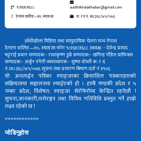
९८१६१८१६८८
aadhikholakhabar@gmail.com
ठेगाना वालिङ—१०, स्याङजा
क. र द नं. २१८३६८/७५/०७६
आँधीखोला मिडिया तथा सामुदायिक चेतना मन्च नेपाल
ठेगाना वालिङ—१०, स्याङजा फोन ९८१६१८१६८८
अध्यक्ष: - देवेन्द्र प्रसाद
भट्टराई
प्रधान सम्पादक:- राधाकृष्ण डुम्रे
सम्पादक:- खगिन्द्र पौडेल
ग्राफिक्स
सम्पादक:- अर्जुन पंगेनी
व्यवस्थापक:- शुष्मा वोस्ती
क. र द
नं.२१८३६८/७५/०७६
सूचना तथा प्रसारण बिभाग दर्ता नं १९०६
यो अनलाईन पत्रिका स्याङ्जाका क्रियाशिल पत्रकारहरुको
सक्रियतामा सञ्चालनमा ल्याईएको हो ।
हामी गण्डकी प्रदेश र ५
नम्बर प्रदेश, विशेषत: स्याङ्जा सेरोफेरोमा केन्द्रित रहनेछौ !
सुचना,जानकारी,मनोरञ्जन तथा विविध गतिविधि प्रस्तुत गर्ने हाम्रो
लक्ष्य रहेको छ !
============
जोडिनुहोस