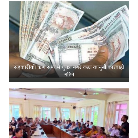
सहकारीको ऋण समयमै चुक्ता नगरे कडा कानुनी कारबाही
गरिने