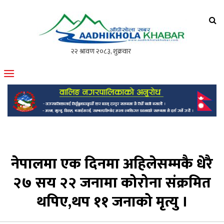
आँधीखोला खवर
मोफसलकै लोकप्रिय अनलाइन पत्रिका
नेपालमा एक दिनमा अहिलेसम्मकै धेरै
२७ सय २२ जनामा कोरोना संक्रमित
थपिए,थप ११ जनाको मृत्यु ।