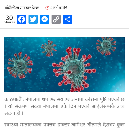
आँधीखोला समाचार डेस्क
६ वर्ष अगाडि
Facebook
Twitter
Messenger
Copy
Share
30
Shares
Link
काठमाडौं : नेपालमा थप २७ सय २२ जनामा कोरोना पुष्टि भएको छ
। यो संक्रमण संख्या नेपालमा एकै दिन भएको अहिलेसम्मकै उच्च
संख्या हो ।
स्वास्थ्य मन्त्रालयका प्रवक्ता डाक्टर जागेश्वर गौतमले देशभर कुल