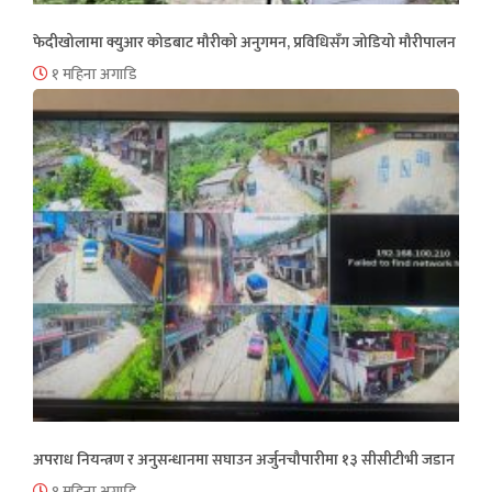
फेदीखोलामा क्युआर कोडबाट मौरीको अनुगमन, प्रविधिसँग जोडियो मौरीपालन
१ महिना अगाडि
अपराध नियन्त्रण र अनुसन्धानमा सघाउन अर्जुनचौपारीमा १३ सीसीटीभी जडान
१ महिना अगाडि