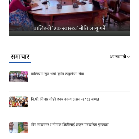
वालिङले ‘एक स्वास्थ्य’ नीति लागू गर्ने
समाचार
थप सामाग्री
वालिङमा सुरु भयो ‘कृषि एम्बुलेन्स’ सेवा
बि.पी. विचार गोष्ठी एवम काव्य उत्सव- २०८३ सम्पन्न
खेम सारुमगर र गोपाल जिटीलाई कञ्चन पत्रकरिता पुरस्कार