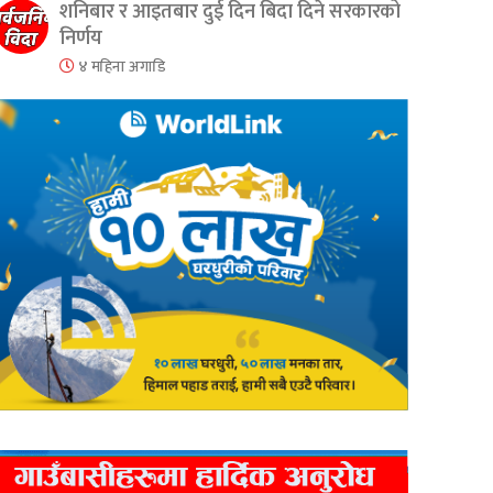
शनिबार र आइतबार दुई दिन बिदा दिने सरकारको
निर्णय
४ महिना अगाडि
er
are