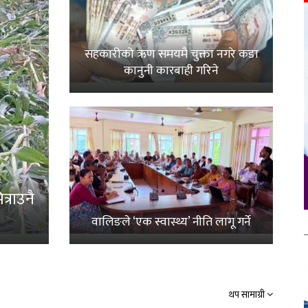
सहकारीको ऋण समयमै चुक्ता नगरे कडा
कानुनी कारबाही गरिने
्राउनै
वालिङले ‘एक स्वास्थ्य’ नीति लागू गर्ने
थप सामाग्री