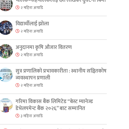
चालक–सहचालकलाई दश लाखको दुर्घटना बिमा
२ महिना अगाडि
विद्यार्थीलाई झोला
२ महिना अगाडि
अनुदानमा कृषि औजार वितरण
२ महिना अगाडि
सुत्र प्रणालिको प्रभावकारीता : स्थानीय सञ्चितकोष
व्यवस्थापन प्रणाली
२ महिना अगाडि
गरिमा विकास बैंक लिमिटेड “बेस्ट म्यानेज्ड
डेभेलपमेन्ट बैंक २०२६” बाट सम्मानित
३ महिना अगाडि