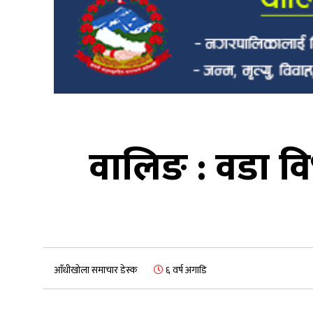
वालिङ : वडा वि
आँधीखोला समाचार डेस्क
६ वर्ष अगाडि