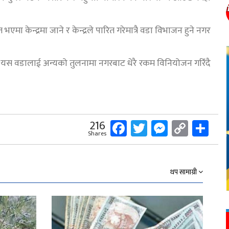
मा केन्द्रमा जाने र केन्द्रले पारित गरेमात्रै वडा विभाजन हुने नगर
ि यस वडालाई अन्यको तुलनामा नगरबाट धेरै रकम विनियोजन गरिँदै
Facebook
Twitter
Messeng
Copy
Sh
216
Shares
Link
थप सामाग्री