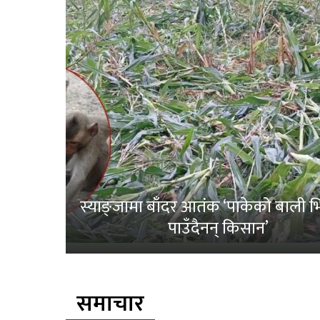
स्याङ्जामा बाँदर आतंक ‘पाकेको बाली भित
पाउँदैनन् किसान’
समाचार