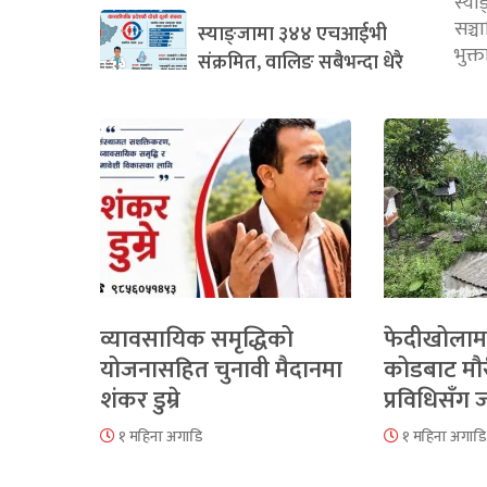
स्या
सञ्
स्याङ्जामा ३४४ एचआईभी
भुक्
संक्रमित, वालिङ सबैभन्दा धेरै
व्यावसायिक समृद्धिको
फेदीखोलाम
योजनासहित चुनावी मैदानमा
कोडबाट मौ
शंकर डुम्रे
प्रविधिसँग
१ महिना अगाडि
१ महिना अगाडि