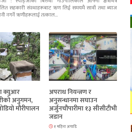
ङ्जा : स्याङ्जाको बिरुवा गाउँपालिकाले आफ्नो क्षेत्रभित्र
चालित सहकारी संस्थाहरूबाट ऋण लिई समयमै सावाँ तथा ब्याज
तानी नगर्ने ऋणीहरूलाई तत्काल…
ा क्युआर
अपराध नियन्त्रण र
रीको अनुगमन,
अनुसन्धानमा सघाउन
 जोडियो मौरीपालन
अर्जुनचौपारीमा १३ सीसीटीभी
जडान
१ महिना अगाडि