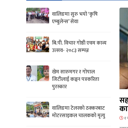
वालिङमा सुरु भयो ‘कृषि
एम्बुलेन्स’ सेवा
बि.पी. विचार गोष्ठी एवम काव्य
उत्सव- २०८३ सम्पन्न
खेम सारुमगर र गोपाल
जिटीलाई कञ्चन पत्रकरिता
पुरस्कार
सह
का
वालिङमा टेलरको ठक्करबाट
मोटरसाइकल चालकको मृत्यु
१ 