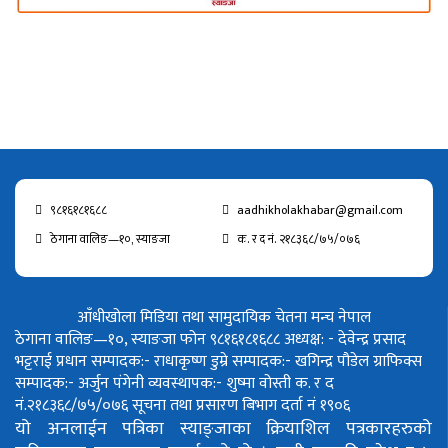
९८१६१८१६८८
aadhikholakhabar@gmail.com
ठेगाना वालिङ—१०, स्याङजा
क. र द नं. २१८३६८/७५/०७६
आँधीखोला मिडिया तथा सामुदायिक चेतना मन्च नेपाल
ठेगाना वालिङ—१०, स्याङजा फोन ९८१६१८१६८८
अध्यक्ष: - देवेन्द्र प्रसाद
भट्टराई
प्रधान सम्पादक:- राधाकृष्ण डुम्रे
सम्पादक:- खगिन्द्र पौडेल
ग्राफिक्स
सम्पादक:- अर्जुन पंगेनी
व्यवस्थापक:- शुष्मा वोस्ती
क. र द
नं.२१८३६८/७५/०७६
सूचना तथा प्रसारण बिभाग दर्ता नं १९०६
यो अनलाईन पत्रिका स्याङ्जाका क्रियाशिल पत्रकारहरुको