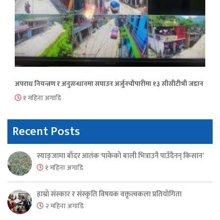
अपराध नियन्त्रण र अनुसन्धानमा सघाउन अर्जुनचौपारीमा १३ सीसीटीभी जडान
१ महिना अगाडि
Recent Posts
स्याङ्जामा बाँदर आतंक ‘पाकेको बाली भित्राउनै पाउँदैनन् किसान’
१ महिना अगाडि
हाम्रो संस्कार र संस्कृति विषयक वक्तृत्वकला प्रतियोगिता
२ महिना अगाडि