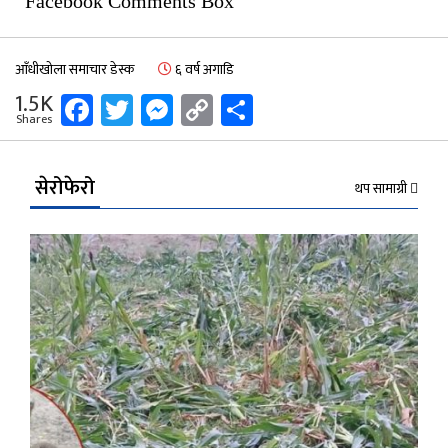
Facebook Comments Box
आँधीखोला समाचार डेस्क
६ वर्ष अगाडि
Facebook
Twitter
Messenger
Copy
Share
1.5K
Shares
Link
सेरोफेरो
थप सामाग्री