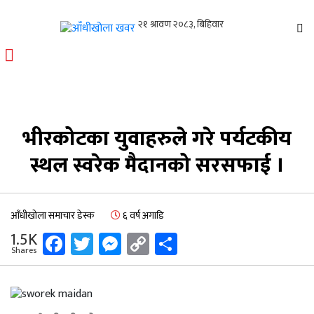
आँधीखोला खवर
मोफसलकै लोकप्रिय अनलाइन पत्रिका
भीरकोटका युवाहरुले गरे पर्यटकीय
स्थल स्वरेक मैदानको सरसफाई ।
आँधीखोला समाचार डेस्क
६ वर्ष अगाडि
Facebook
Twitter
Messenger
Copy
Share
1.5K
Shares
Link