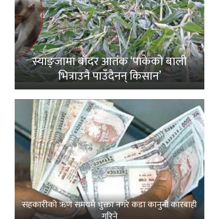
स्याङ्जामा बाँदर आतंक ‘पाकेको बाली
भित्राउनै पाउँदैनन् किसान’
सहकारीको ऋण समयमै चुक्ता नगरे कडा कानुनी कारबाही
गरिने