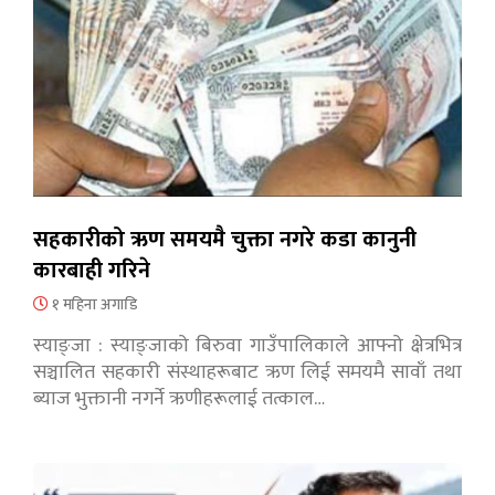
सहकारीको ऋण समयमै चुक्ता नगरे कडा कानुनी
कारबाही गरिने
१ महिना अगाडि
स्याङ्जा : स्याङ्जाको बिरुवा गाउँपालिकाले आफ्नो क्षेत्रभित्र
सञ्चालित सहकारी संस्थाहरूबाट ऋण लिई समयमै सावाँ तथा
ब्याज भुक्तानी नगर्ने ऋणीहरूलाई तत्काल…