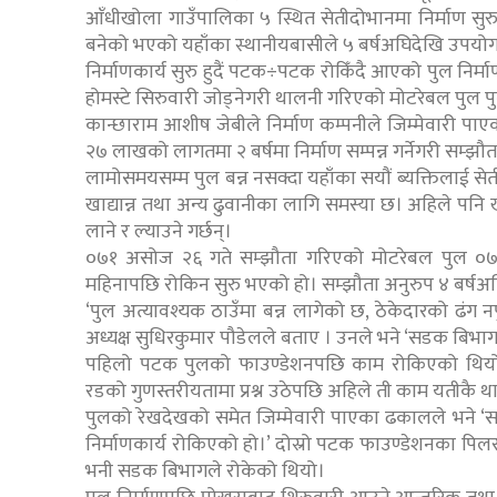
आँधीखोला गाउँपालिका ५ स्थित सेतीदोभानमा निर्माण सुरु
बनेको भएको यहाँका स्थानीयबासीले ५ बर्षअघिदेखि उपयोग 
निर्माणकार्य सुरु हुदैं पटक÷पटक रोकिँदै आएको पुल निर्
होमस्टे सिरुवारी जोड्नेगरी थालनी गरिएको मोटरेबल पुल पुनर
कान्छाराम आशीष जेबीले निर्माण कम्पनीले जिम्मेवारी प
२७ लाखको लागतमा २ बर्षमा निर्माण सम्पन्न गर्नेगरी सम्झ
लामोसमयसम्म पुल बन्न नसक्दा यहाँका सयौं ब्यक्तिलाई स
खाद्यान्न तथा अन्य ढुवानीका लागि समस्या छ। अहिले पनि खा
लाने र ल्याउने गर्छन्।
०७१ असोज २६ गते सम्झौता गरिएको मोटरेबल पुल ०७३ अ
महिनापछि रोकिन सुरु भएको हो। सम्झौता अनुरुप ४ बर्षअघि ह
‘पुल अत्यावश्यक ठाउँमा बन्न लागेको छ, ठेकेदारको ढंग न
अध्यक्ष सुधिरकुमार पौडेलले बताए । उनले भने ‘सडक बिभागल
पहिलो पटक पुलको फाउण्डेशनपछि काम रोकिएको थियो। निर
रडको गुणस्तरीयतामा प्रश्न उठेपछि अहिले ती काम यतीकै 
पुलको रेखदेखको समेत जिम्मेवारी पाएका ढकालले भने 
निर्माणकार्य रोकिएको हो।’ दोस्रो पटक फाउण्डेशनका पिल
भनी सडक बिभागले रोकेको थियो।