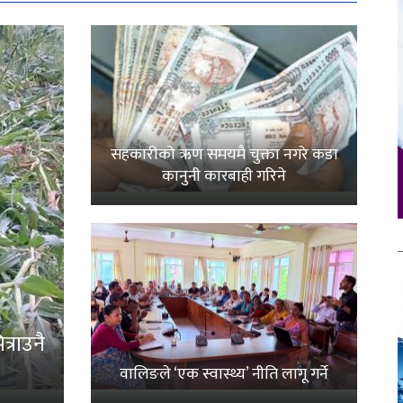
सहकारीको ऋण समयमै चुक्ता नगरे कडा
कानुनी कारबाही गरिने
्राउनै
वालिङले ‘एक स्वास्थ्य’ नीति लागू गर्ने