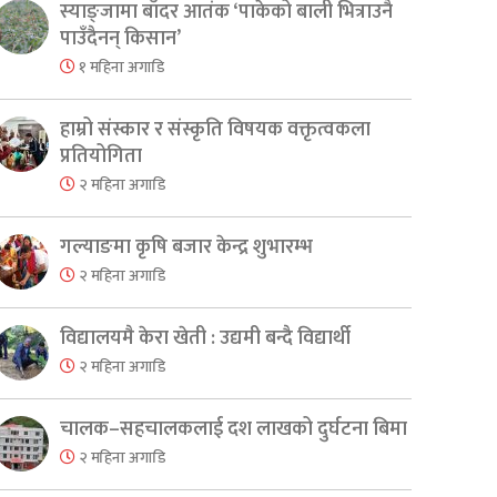
स्याङ्जामा बाँदर आतंक ‘पाकेको बाली भित्राउनै
पाउँदैनन् किसान’
१ महिना अगाडि
हाम्रो संस्कार र संस्कृति विषयक वक्तृत्वकला
प्रतियोगिता
२ महिना अगाडि
गल्याङमा कृषि बजार केन्द्र शुभारम्भ
२ महिना अगाडि
विद्यालयमै केरा खेती : उद्यमी बन्दै विद्यार्थी
२ महिना अगाडि
चालक–सहचालकलाई दश लाखको दुर्घटना बिमा
२ महिना अगाडि