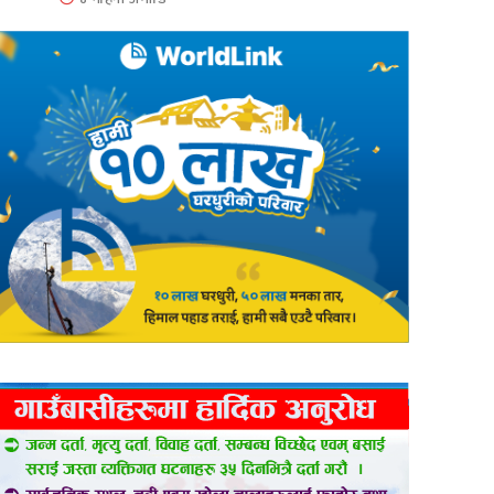
er
are