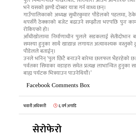
पुल निर्माणपछि पोखराबाट शिरुवारी आउने आन्तरिक तथा ब
भने यसको झण्डै दोब्बर यात्रा गर्न वाध्य छन्।
गाउँपालिकाको अध्यक्ष सुधीरकुमार पौडेलको पहलमा, ठ
थपसँगै ठेक्काको बजेट बढाउने सम्झौता भएपछि पुनः का
रोकिएको हो।
आँधीखोलामा निर्माणाधीन पुलले सडकलाई सेतीदोभान 
समस्या हुनुका साथै खाद्यान्न लगायत अत्यावश्यक वस्तुको
पौडेलले बताईन्।
उनले भनिन् ‘पुल छिटै बनाउने बारेमा छलफल भैहरहेको छ।
पर्वतका सिमाका वडाहरु समेत प्रत्यक्ष लाभान्वित हुनुका 
बाह्य पर्यटक भित्रयाउन पाउनेथियौं।’
Facebook Comments Box
भवानी अधिकारी
६ वर्ष अगाडि
सेरोफेरो