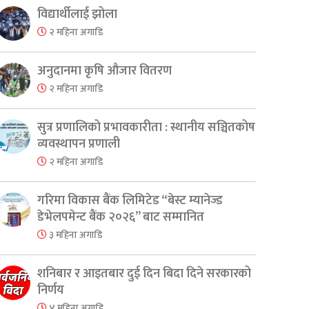
विद्यार्थीलाई झोला
२ महिना अगाडि
अनुदानमा कृषि औजार वितरण
२ महिना अगाडि
सुत्र प्रणालिको प्रभावकारीता : स्थानीय सञ्चितकोष
व्यवस्थापन प्रणाली
२ महिना अगाडि
गरिमा विकास बैंक लिमिटेड “बेस्ट म्यानेज्ड
डेभेलपमेन्ट बैंक २०२६” बाट सम्मानित
३ महिना अगाडि
शनिबार र आइतबार दुई दिन बिदा दिने सरकारको
निर्णय
४ महिना अगाडि