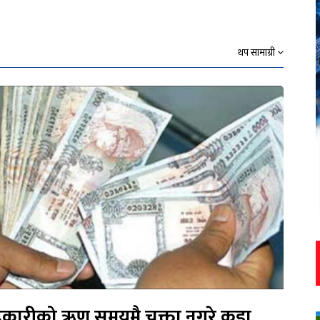
थप सामाग्री
कारीको ऋण समयमै चुक्ता नगरे कडा