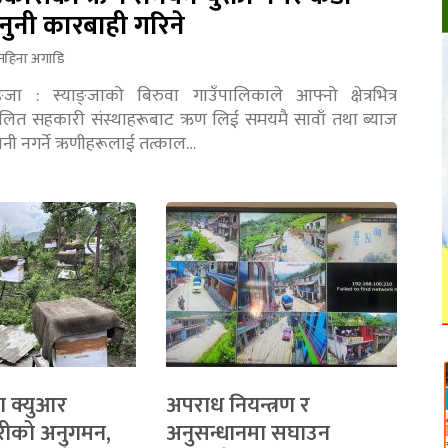
नुनी कारबाही गरिने
महिना अगाडि
ङ्जा : स्याङ्जाको बिरुवा गाउँपालिकाले आफ्नो क्षेत्रभित्र
चालित सहकारी संस्थाहरूबाट ऋण लिई समयमै सावाँ तथा ब्याज
तानी नगर्ने ऋणीहरूलाई तत्काल…
ा क्युआर
अपराध नियन्त्रण र
रीको अनुगमन,
अनुसन्धानमा सघाउन