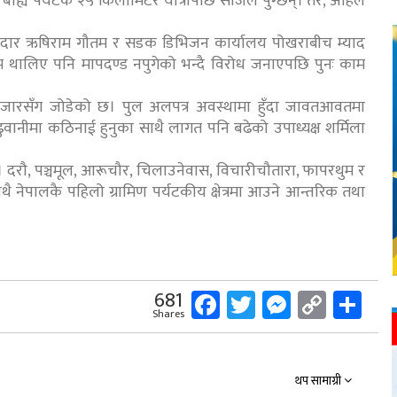
ाह्य पर्यटक २५ किलोमिटर यात्रापछि सजिलै पुग्छन्। तर, अहिले
ेकेदार ऋषिराम गौतम र सडक डिभिजन कार्यालय पोखराबीच म्याद
म थालिए पनि मापदण्ड नपुगेको भन्दै विरोध जनाएपछि पुनः काम
बजारसँग जोडेको छ। पुल अलपत्र अवस्थामा हुँदा जावतआवतमा
 ढुवानीमा कठिनाई हुनुका साथै लागत पनि बढेको उपाध्यक्ष शर्मिला
 दरौ, पञ्चमूल, आरूचौर, चिलाउनेवास, विचारीचौतारा, फापरथुम र
साथै नेपालकै पहिलो ग्रामिण पर्यटकीय क्षेत्रमा आउने आन्तरिक तथा
Facebook
Twitter
Messeng
Copy
Sh
681
Shares
Link
थप सामाग्री