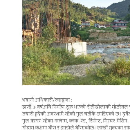
भवानी अधिकारी/स्याङ्जा :
झण्डैं ७ बर्षअघि निर्माण सुरु भएको सेतीखोलाको मोटरेवल
तयारी हुदैको अवस्थामै रहेको पुल यतीकै छाडिएको छ। दु
पुल वरपर रहेका फलाम, ब्लक, रड, सिमेन्ट, मिस्चर मेशिन, जे
गोदाम कक्षमा घाँस र झाडीले घेरिएकोछ। लाखौं मूल्यका सामा