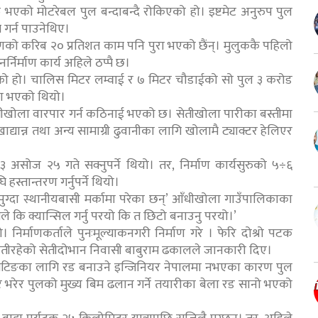
 भएको मोटरेबल पुल बन्दाबन्दै रोकिएको हो। इष्टमेट अनुरुप पुल
गर्न पाउनेथिए।
माणको करिब २० प्रतिशत काम पनि पुरा भएको छैंन्। मुलुककै पहिलो
्निर्माण कार्य अहिले ठप्पै छ।
ाएको हो। चालिस मिटर लम्वाई र ७ मिटर चौडाईको सो पुल ३ करोड
ौता भएको थियो।
ेतीखोला वारपार गर्न कठिनाई भएको छ। सेतीखोला पारीका बस्तीमा
द्यान्न तथा अन्य सामाग्री ढुवानीका लागि खोलामै ट्याक्टर हेलिएर
सोज २५ गते सक्नुपर्ने थियो। तर, निर्माण कार्यसुरुको ५÷६
स्तान्तरण गर्नुपर्ने थियो।
पुग्दा स्थानीयबासी मर्कामा परेका छन्’ आँधीखोला गाउँपालिकाका
े कि क्यान्सिल गर्नु परयो कि त छिटो बनाउनु परयो।’
्माणकर्ताले पुनःमूल्याकनगरी निर्माण गरे । फेरि दोश्रो पटक
थातीरहेको सेतीदोभान निवासी बाबुराम ढकालले जानकारी दिए।
‘सटिङका लागि रड बनाउने इन्जिनियर नेपालमा नभएका कारण पुल
र भरेर पुलको मुख्य बिम ढलान गर्ने तयारीका बेला रड सानो भएको