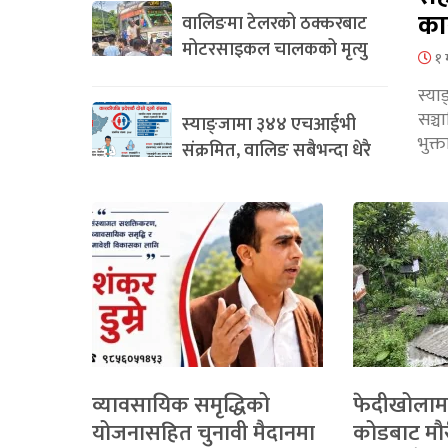
का
वालिङमा टेलरको ठक्करबाट
मोटरसाइकल चालकको मृत्यु
१ 
स्या
सञ्
स्याङ्जामा ३४४ एचआईभी
भुक्
संक्रमित, वालिङ सबैभन्दा धेरै
व्यावसायिक समृद्धिको
फेदीखोलाम
योजनासहित चुनावी मैदानमा
कोडबाट मौ