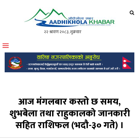
आँधीखोला खवर
मोफसलकै लोकप्रिय अनलाइन पत्रिका
आज मंगलबार कस्तो छ समय,
शुभबेला तथा राहुकालको जानकारी
सहित राशिफल (भदौ-३० गते) ।