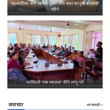
सहकारीको ऋण समयमै चुक्ता नगरे कडा कानुनी कारबाही
गरिने
वालिङले ‘एक स्वास्थ्य’ नीति लागू गर्ने
समाचार
थप सामाग्री