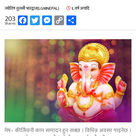
ज्योतिष तुलसी भारद्वाज(LGMNEPAL)
६ वर्ष अगाडि
Facebook
Twitter
Messenger
Copy
Share
203
Shares
Link
मेष– कीर्तिमानी काम सम्पादन हुन सक्छ । विभिन्न अवसर पाइनेछ ।