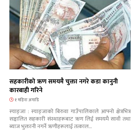
सहकारीको ऋण समयमै चुक्ता नगरे कडा कानुनी
कारबाही गरिने
१ महिना अगाडि
स्याङ्जा : स्याङ्जाको बिरुवा गाउँपालिकाले आफ्नो क्षेत्रभित्र
सञ्चालित सहकारी संस्थाहरूबाट ऋण लिई समयमै सावाँ तथा
ब्याज भुक्तानी नगर्ने ऋणीहरूलाई तत्काल…