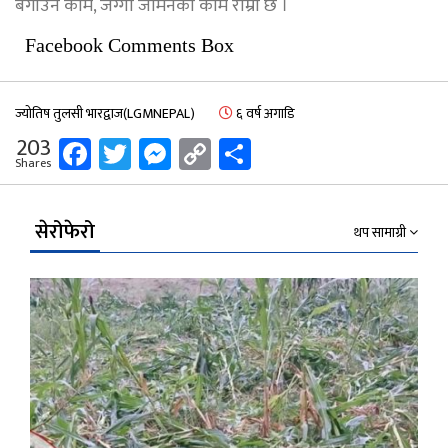
बगाउने काम, जग्गा जमिनको काम राम्रो छ ।
Facebook Comments Box
ज्योतिष तुलसी भारद्वाज(LGMNEPAL)
६ वर्ष अगाडि
Facebook
Twitter
Messenger
Copy
Share
203
Shares
Link
सेरोफेरो
थप सामाग्री