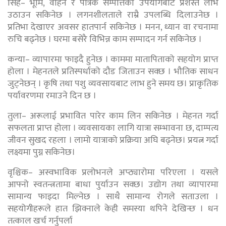
सिंह– भूमि, वाहन र पैत्रिक सम्पत्तिको उपयोगबाट प्रशस्त लाभ
उठाउन सकिनेछ । लगनशीलताले राम्रै उपलब्धि दिलाउनेछ ।
प्रतिभा देखाएर अवसर हातपार्न सकिनेछ । मनन, ध्यान वा रचनामा
रुचि बढ्नेछ । घरमा बसेरै विभिन्न काम सम्पादन गर्न सकिनेछ ।
कन्या– व्यापारमा फाइदै हुनेछ । काममा मातापिताको सहयोग प्राप्त
होला । मेहनतले प्रतिस्पर्धाको दौड जिताउन सक्छ । भौतिक साधन
जुट्नेछन् । कृषि तथा पशु व्यवसायबाट लाभ हुने समय छ। प्राकृतिक
पर्यावरणमा रमाउने दिन छ ।
तुला– अरूलाई प्रभावित पारेर काम लिन सकिनेछ । मेहनत गर्दा
सफलता प्राप्त होला । व्यवसायका लागि यात्रा सम्भावना छ, दाम्पत्य
जीवन सुखद रहला । लामो यात्राको प्रक्रिया अघि बढ्नेछ। प्रयत्न गर्दा
लक्ष्यमा पुग्न सकिनेछ।
वृश्चिक– अस्वभाविक प्रलोभनले अप्ठ्यारोमा परिएला । यसले
आफ्नो स्वतन्त्रतामा बाधा पुर्याउन सक्छ। उद्योग तथा व्यापारमा
सामान्य फाइदा मिल्नेछ । साथै सामान्य रोगले सताउला ।
सहयोगीहरूले हात झिक्नाले केही समस्या थपिने देखिन्छ । धन
तत्काल खर्च गर्नुपर्ला