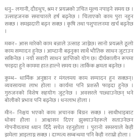
धनु– लगानी, दौडधुप, श्रम र प्रयत्नको उचित मूल्य नपाइने समय छ ।
उत्साहजनक समाचारले हर्ष बढ्नेछ । चिताएको काम पुरा नहुन
सक्छ । समझदारी बढ्न सक्छ । कृषि तथा पशुपालनमा खर्च बढ्नेछ
।
मकर– आस मारेको काम बन्नाले उत्साह जाग्नेछ। सानो प्रयत्नले ठूलो
काम सम्पादन हुनेछ । आम्दानी बढ्नुका साथै भौतिक साधन जुटाउन
सकिनेछ । नयाँ सवारी साधन प्राप्तिको योग छ। दीर्घकालीन रूपमा
फाइदा हुने काममा हात हाल्ने समय छ। तार्किक क्षमता बढ्नेछ ।
कुम्भ– धार्मिक अनुष्ठान र मंगलमय काम सम्पादन हुन सक्छन्।
व्यवसायमा लाभ होला । कार्यमा पनि प्रशस्तै फाइदा हुनेछ ।
गुरुजनको विशेष सहयोग जुट्नेछ । अवसरले पछ्याउनेछन् भने
बोलीको प्रभाव पनि बढ्नेछ । धनलाभ होला ।
मीन– निश्चय भएको काम अचानक बिग्रन सक्छ । साथीभाइबाट
धोका होेला । आश्वासन दिएर झुक्याउनेहरूले सताउनेछन
गोपनीयतामा ध्यान दिँदै सचेत रहनुहोला । पुरानो समस्याले केही
झमेला आइलाग्न सक्छ । दाम्पत्य सम्बन्धमा पनि केही नराम्रो होला ।