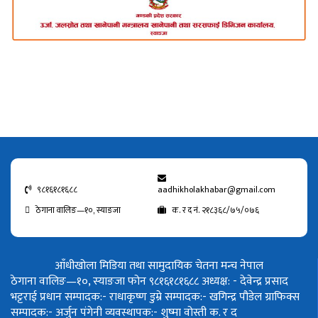
९८१६१८१६८८
aadhikholakhabar@gmail.com
ठेगाना वालिङ—१०, स्याङजा
क. र द नं. २१८३६८/७५/०७६
आँधीखोला मिडिया तथा सामुदायिक चेतना मन्च नेपाल
ठेगाना वालिङ—१०, स्याङजा फोन ९८१६१८१६८८
अध्यक्ष: - देवेन्द्र प्रसाद
भट्टराई
प्रधान सम्पादक:- राधाकृष्ण डुम्रे
सम्पादक:- खगिन्द्र पौडेल
ग्राफिक्स
सम्पादक:- अर्जुन पंगेनी
व्यवस्थापक:- शुष्मा वोस्ती
क. र द