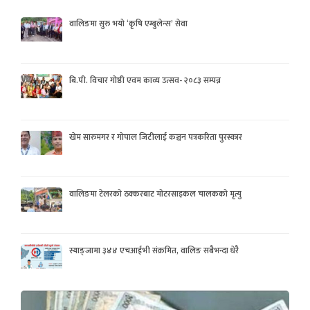
वालिङमा सुरु भयो ‘कृषि एम्बुलेन्स’ सेवा
बि.पी. विचार गोष्ठी एवम काव्य उत्सव- २०८३ सम्पन्न
खेम सारुमगर र गोपाल जिटीलाई कञ्चन पत्रकरिता पुरस्कार
वालिङमा टेलरको ठक्करबाट मोटरसाइकल चालकको मृत्यु
स्याङ्जामा ३४४ एचआईभी संक्रमित, वालिङ सबैभन्दा धेरै