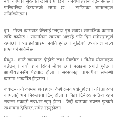
नया कामको सुरुवात खासै राम्रो छैन । कार्यमा हैरानी बढ्न सक्छ ।
पारिवारिक भेटघाटको समय छ । टाढिएका आफन्तहरू
नजिकिनेछन ।
वृष– गरेका कामबाट धेरैलाई फाइदा पुग्न सक्छ। सामाजिक काममा
रुचि बढ्नेछ । सानातिना समस्या आइरहे पनि दिन मनोरञ्जनपूर्ण
रहनेछ। । पढाइलेखाइमा प्रगति हुनेछ । बुद्धिको उपयोगले लक्ष्य
प्राप्त गर्न सकिनेछ ।
मिथुन– एउटै कामबाट दोहोरो लाभ मिल्नेछ । विशेष योजनाहरू
बन्नेछन् । नयाँ ज्ञान सिक्ने मौका छ । पढाइमा प्रगति हुनेछ ।
आत्मीयजनसँग भेटघाट होला । सरसफाइ, वागबगैंचा सम्बन्धी
काममा आकर्षित होइउला ।
कर्कट– नयाँ काममा हात हाल्न केही समय पर्खंनुहोला । गरी आएको
कामलाई भने निरन्तरता दिनु होला । पिडा दिनेहरु सक्रिय रहन
सक्छन एकदमै सवधान रहनु होला । केही कामका अवसर फुत्कने
सम्भावना देखिन्छ, सचेत रहनुहोला।