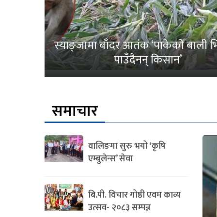
स्याङ्जामा बाँदर आतंक ‘पाकेको बाली भित
पाउँदैनन् किसान’
समाचार
वालिङमा सुरु भयो ‘कृषि
एम्बुलेन्स’ सेवा
बि.पी. विचार गोष्ठी एवम काव्य
उत्सव- २०८३ सम्पन्न