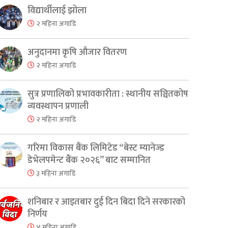
विद्यार्थीलाई झोला
२ महिना अगाडि
अनुदानमा कृषि औजार वितरण
२ महिना अगाडि
सुत्र प्रणालिको प्रभावकारीता : स्थानीय सञ्चितकोष
व्यवस्थापन प्रणाली
२ महिना अगाडि
गरिमा विकास बैंक लिमिटेड “बेस्ट म्यानेज्ड
डेभेलपमेन्ट बैंक २०२६” बाट सम्मानित
३ महिना अगाडि
शनिबार र आइतबार दुई दिन बिदा दिने सरकारको
निर्णय
४ महिना अगाडि