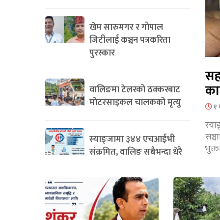
खेम सारुमगर र गोपाल
जिटीलाई कञ्चन पत्रकरिता
पुरस्कार
सह
का
वालिङमा टेलरको ठक्करबाट
मोटरसाइकल चालकको मृत्यु
१ 
स्या
सञ्
स्याङ्जामा ३४४ एचआईभी
भुक्
संक्रमित, वालिङ सबैभन्दा धेरै