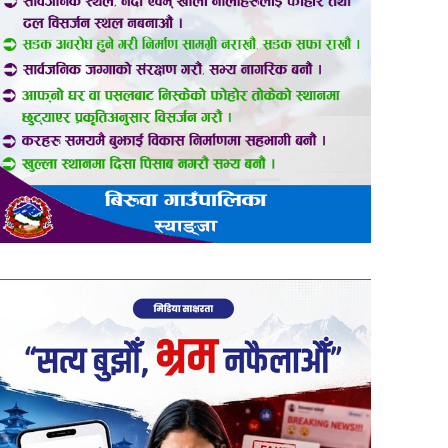
er
are