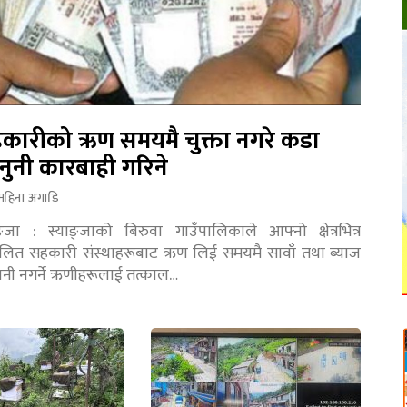
कारीको ऋण समयमै चुक्ता नगरे कडा
नुनी कारबाही गरिने
महिना अगाडि
ङ्जा : स्याङ्जाको बिरुवा गाउँपालिकाले आफ्नो क्षेत्रभित्र
चालित सहकारी संस्थाहरूबाट ऋण लिई समयमै सावाँ तथा ब्याज
तानी नगर्ने ऋणीहरूलाई तत्काल…