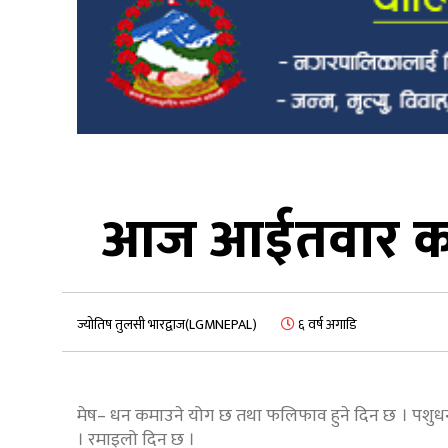
आज आईतवार कस्
ज्योतिष तुलसी भारद्वाज(LGMNEPAL)
६ वर्ष अगाडि
मेष– धन कमाउने योग छ तथा फलिफाव हुने दिन छ । पशुधनबाट
। रमाइलो दिन छ ।