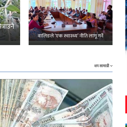
्राउनै
वालिङले ‘एक स्वास्थ्य’ नीति लागू गर्ने
थप सामाग्री