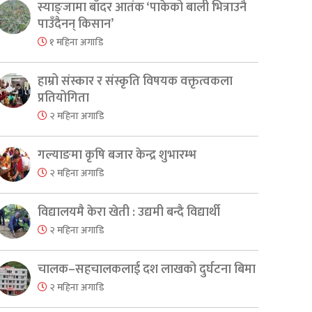
स्याङ्जामा बाँदर आतंक ‘पाकेको बाली भित्राउनै
पाउँदैनन् किसान’
१ महिना अगाडि
हाम्रो संस्कार र संस्कृति विषयक वक्तृत्वकला
प्रतियोगिता
२ महिना अगाडि
गल्याङमा कृषि बजार केन्द्र शुभारम्भ
२ महिना अगाडि
विद्यालयमै केरा खेती : उद्यमी बन्दै विद्यार्थी
२ महिना अगाडि
चालक–सहचालकलाई दश लाखको दुर्घटना बिमा
२ महिना अगाडि