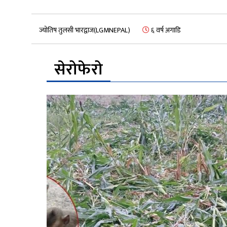
ज्योतिष तुलसी भारद्वाज(LGMNEPAL)
६ वर्ष अगाडि
सेरोफेरो