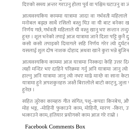
दिएको समय अन्तर गराउनु होला पूर्व वा पश्चिम घटाउनु वा ज
आत्यवस्यकिय काममा यात्रामा जादा वा गर्भवती महिलाले र
मनोबल बढ्छ साथै रसिलो बस्तु घिउ वा यी बाट बनेका 
निर्णय गर्छ, गर्भवती महिलाले यी वस्तु खानु भए सन्तान तन्दुर
हुन्छ । शूल भनेको तपाई आज यात्रामा जाने दिशा पट्टि कुनै
कसो कसो तपाइको दिमागले सहि निर्णय गरेर त्यो दुर्घटना
यसलाई शुल दोष नाशक दोहाद अथवा खाने कुरा भन्ने बुजिन्
आत्यवस्यकिय काममा आज यात्रामा निस्कदा केहि उत्तर दिशाबाट
त्यहाँ मन्दिर भए दाहिने परिक्रमा गर्नु अनि यात्रामा जानु
हाल्नु अनि यात्रामा जानु त्यो नभए माग्ने मान्छे वा साना
यात्रामा हुने अपशकुनहरु जस्तै बिरालोले बाटो काट्नु, जुत
हुनेछ ।
सहित जुरेका कामहरु गीत संगित, पशू–कपडा किनबेच, औष
मोह भङ्ग, ‐मोहिनी फुकाउने काम, मोहिनी, मारण ‐किरा, 
भत्काउने काम, हतियार प्रयोगको काम आज गरे राम्रो ।
Facebook Comments Box