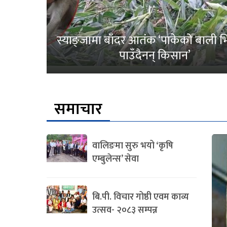
स्याङ्जामा बाँदर आतंक ‘पाकेको बाली भित
पाउँदैनन् किसान’
समाचार
वालिङमा सुरु भयो ‘कृषि
एम्बुलेन्स’ सेवा
बि.पी. विचार गोष्ठी एवम काव्य
उत्सव- २०८३ सम्पन्न