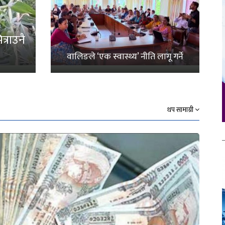
्राउनै
वालिङले ‘एक स्वास्थ्य’ नीति लागू गर्ने
थप सामाग्री