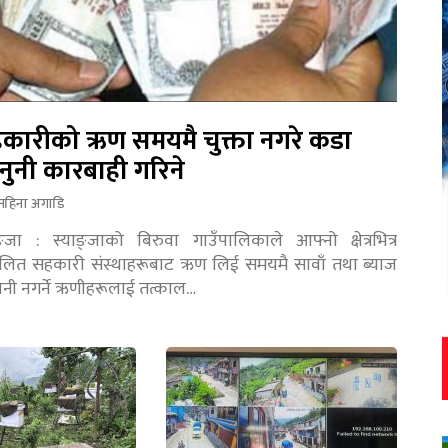
कारीको ऋण समयमै चुक्ता नगरे कडा
नुनी कारबाही गरिने
महिना अगाडि
ङ्जा : स्याङ्जाको बिरुवा गाउँपालिकाले आफ्नो क्षेत्रभित्र
चालित सहकारी संस्थाहरूबाट ऋण लिई समयमै सावाँ तथा ब्याज
तानी नगर्ने ऋणीहरूलाई तत्काल…