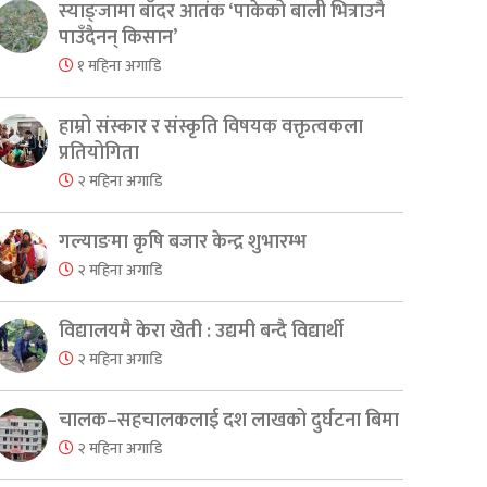
स्याङ्जामा बाँदर आतंक ‘पाकेको बाली भित्राउनै
पाउँदैनन् किसान’
१ महिना अगाडि
हाम्रो संस्कार र संस्कृति विषयक वक्तृत्वकला
प्रतियोगिता
२ महिना अगाडि
गल्याङमा कृषि बजार केन्द्र शुभारम्भ
२ महिना अगाडि
विद्यालयमै केरा खेती : उद्यमी बन्दै विद्यार्थी
२ महिना अगाडि
चालक–सहचालकलाई दश लाखको दुर्घटना बिमा
२ महिना अगाडि