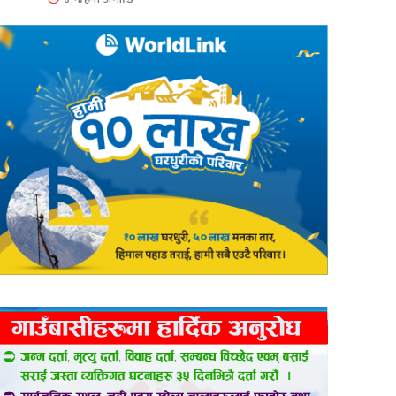
er
are