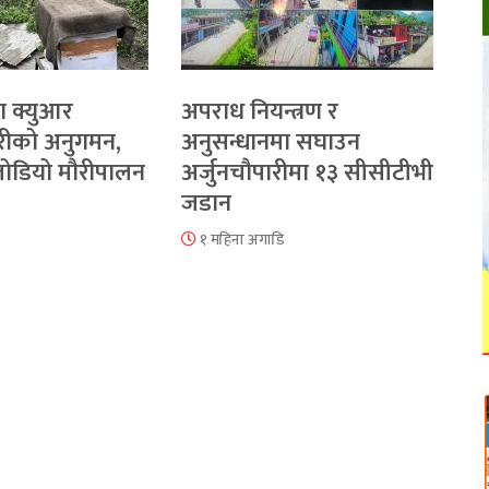
ा क्युआर
अपराध नियन्त्रण र
रीको अनुगमन,
अनुसन्धानमा सघाउन
 जोडियो मौरीपालन
अर्जुनचौपारीमा १३ सीसीटीभी
जडान
१ महिना अगाडि