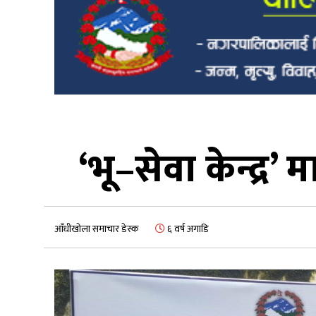
‘भू–सेवा केन्द्र
आँधीखोला समाचार डेस्क
६ वर्ष अगाडि