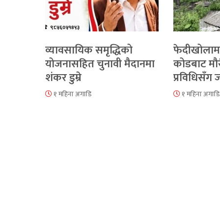
व्यावसायिक समृद्धिको
फेदीखोलाम
योजनासहित चुनावी मैदानमा
कोडबाट मौ
शंकर डुम्रे
प्रविधिसँग
१ महिना अगाडि
१ महिना अगाडि