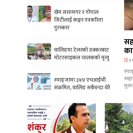
खेम सारुमगर र गोपाल
जिटीलाई कञ्चन पत्रकरिता
पुरस्कार
सह
का
वालिङमा टेलरको ठक्करबाट
मोटरसाइकल चालकको मृत्यु
१ 
स्या
सञ्
स्याङ्जामा ३४४ एचआईभी
भुक्
संक्रमित, वालिङ सबैभन्दा धेरै