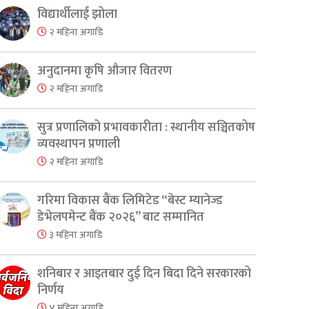
विद्यार्थीलाई झोला
२ महिना अगाडि
अनुदानमा कृषि औजार वितरण
२ महिना अगाडि
सुत्र प्रणालिको प्रभावकारीता : स्थानीय सञ्चितकोष
व्यवस्थापन प्रणाली
२ महिना अगाडि
गरिमा विकास बैंक लिमिटेड “बेस्ट म्यानेज्ड
डेभेलपमेन्ट बैंक २०२६” बाट सम्मानित
३ महिना अगाडि
शनिबार र आइतबार दुई दिन बिदा दिने सरकारको
निर्णय
४ महिना अगाडि