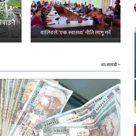
्राउनै
वालिङले ‘एक स्वास्थ्य’ नीति लागू गर्ने
थप सामाग्री