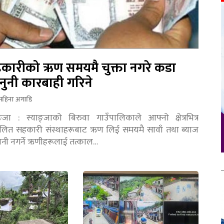
कारीको ऋण समयमै चुक्ता नगरे कडा
नुनी कारबाही गरिने
महिना अगाडि
ङ्जा : स्याङ्जाको बिरुवा गाउँपालिकाले आफ्नो क्षेत्रभित्र
चालित सहकारी संस्थाहरूबाट ऋण लिई समयमै सावाँ तथा ब्याज
तानी नगर्ने ऋणीहरूलाई तत्काल…