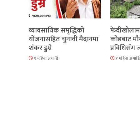
व्यावसायिक समृद्धिको
फेदीखोलाम
योजनासहित चुनावी मैदानमा
कोडबाट मौ
शंकर डुम्रे
प्रविधिसँग
१ महिना अगाडि
१ महिना अगाडि