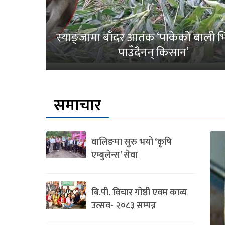
स्याङ्जामा बाँदर आतंक ‘पाकेको बाली भित
पाउँदैनन् किसान’
समाचार
वालिङमा सुरु भयो ‘कृषि
एम्बुलेन्स’ सेवा
बि.पी. विचार गोष्ठी एवम काव्य
उत्सव- २०८३ सम्पन्न