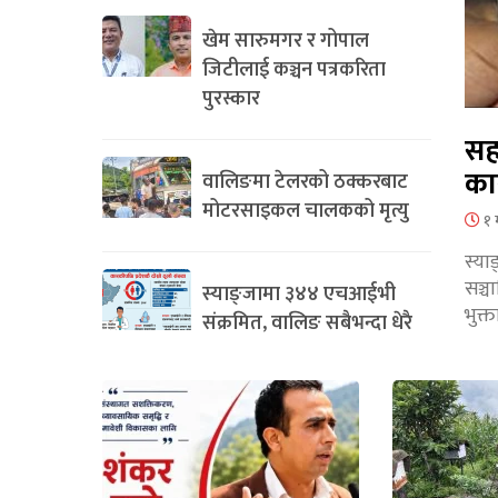
खेम सारुमगर र गोपाल
जिटीलाई कञ्चन पत्रकरिता
पुरस्कार
सह
का
वालिङमा टेलरको ठक्करबाट
मोटरसाइकल चालकको मृत्यु
१ 
स्या
सञ्
स्याङ्जामा ३४४ एचआईभी
भुक्
संक्रमित, वालिङ सबैभन्दा धेरै