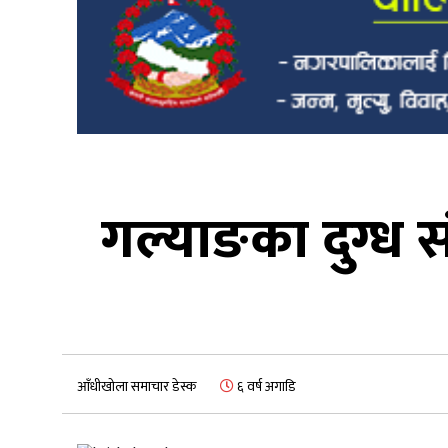
गल्याङका दुग्ध सं
आँधीखोला समाचार डेस्क
६ वर्ष अगाडि