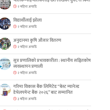
चालक–सहचालकलाई दश लाखको दुर्घटना बिमा
er
are
२ महिना अगाडि
विद्यार्थीलाई झोला
२ महिना अगाडि
अनुदानमा कृषि औजार वितरण
२ महिना अगाडि
सुत्र प्रणालिको प्रभावकारीता : स्थानीय सञ्चितकोष
व्यवस्थापन प्रणाली
२ महिना अगाडि
गरिमा विकास बैंक लिमिटेड “बेस्ट म्यानेज्ड
डेभेलपमेन्ट बैंक २०२६” बाट सम्मानित
३ महिना अगाडि