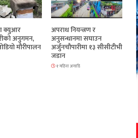
ा क्युआर
अपराध नियन्त्रण र
रीको अनुगमन,
अनुसन्धानमा सघाउन
 जोडियो मौरीपालन
अर्जुनचौपारीमा १३ सीसीटीभी
जडान
१ महिना अगाडि