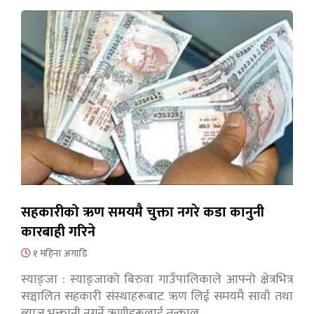
सहकारीको ऋण समयमै चुक्ता नगरे कडा कानुनी
कारबाही गरिने
१ महिना अगाडि
स्याङ्जा : स्याङ्जाको बिरुवा गाउँपालिकाले आफ्नो क्षेत्रभित्र
सञ्चालित सहकारी संस्थाहरूबाट ऋण लिई समयमै सावाँ तथा
ब्याज भुक्तानी नगर्ने ऋणीहरूलाई तत्काल…