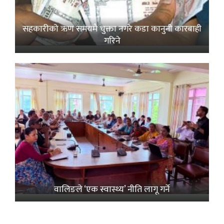
सहकारीको ऋण समयमै चुक्ता नगरे कडा कानुनी कारबाही
गरिने
वालिङले ‘एक स्वास्थ्य’ नीति लागू गर्ने