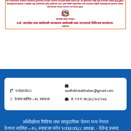
९८१६१८१६८८
aadhikholakhabar@gmail.com
ठेगाना वालिङ—१०, स्याङजा
क. र द नं. २१८३६८/७५/०७६
आँधीखोला मिडिया तथा सामुदायिक चेतना मन्च नेपाल
ठेगाना वालिङ—१०, स्याङजा फोन ९८१६१८१६८८
अध्यक्ष: - देवेन्द्र प्रसाद