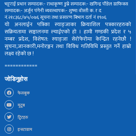
भट्टराई
प्रधान सम्पादक:- राधाकृष्ण डुम्रे
सम्पादक:- खगिन्द्र पौडेल
ग्राफिक्स
सम्पादक:- अर्जुन पंगेनी
व्यवस्थापक:- शुष्मा वोस्ती
क. र द
नं.२१८३६८/७५/०७६
सूचना तथा प्रसारण बिभाग दर्ता नं १९०६
यो अनलाईन पत्रिका स्याङ्जाका क्रियाशिल पत्रकारहरुको
सक्रियतामा सञ्चालनमा ल्याईएको हो ।
हामी गण्डकी प्रदेश र ५
नम्बर प्रदेश, विशेषत: स्याङ्जा सेरोफेरोमा केन्द्रित रहनेछौ !
सुचना,जानकारी,मनोरञ्जन तथा विविध गतिविधि प्रस्तुत गर्ने हाम्रो
लक्ष्य रहेको छ !
============
जोडिनुहोस
फेसबुक
युटूब
ट्विटहरु
इन्स्टाग्राम