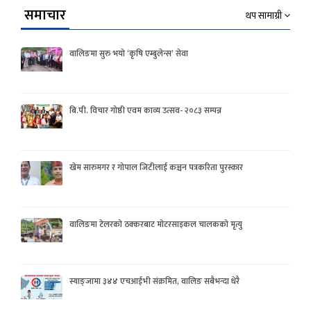
समाचार
थप सामाग्री
वालिङमा सुरु भयो ‘कृषि एम्बुलेन्स’ सेवा
बि.पी. विचार गोष्ठी एवम काव्य उत्सव- २०८३ सम्पन्न
खेम सारुमगर र गोपाल जिटीलाई कञ्चन पत्रकरिता पुरस्कार
वालिङमा टेलरको ठक्करबाट मोटरसाइकल चालकको मृत्यु
स्याङ्जामा ३४४ एचआईभी संक्रमित, वालिङ सबैभन्दा धेरै