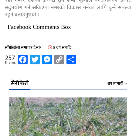
वडा नम्बर दशका अध्यक्ष ध्रुब शर्मा पङ्गेनीले बनजंगलको उचित
सदुपयोग गर्न सकिएमा नगरको विकास गर्नका लागि कुनै समस्या
नहुने बताउनुभयो ।
Facebook Comments Box
आँधीखोला समाचार डेस्क
६ वर्ष अगाडि
Facebook
Twitter
Messenger
Copy
Share
257
Shares
Link
सेरोफेरो
थप सामाग्री