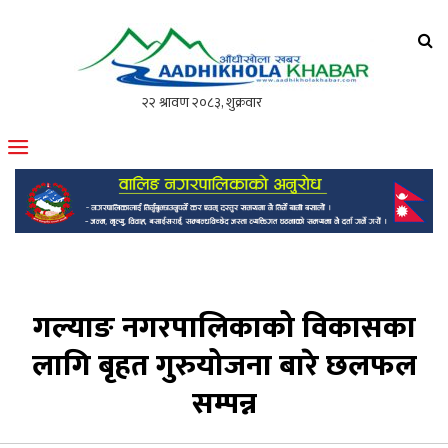
आँधीखोला खवर
मोफसलकै लोकप्रिय अनलाइन पत्रिका
गल्याङ नगरपालिकाको विकासका
लागि बृहत गुरुयोजना बारे छलफल
सम्पन्न