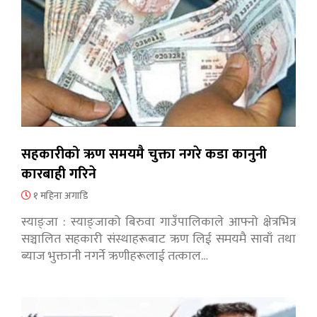
सहकारीको ऋण समयमै चुक्ता नगरे कडा कानुनी
कारबाही गरिने
१ महिना अगाडि
स्याङ्जा : स्याङ्जाको बिरुवा गाउँपालिकाले आफ्नो क्षेत्रभित्र
सञ्चालित सहकारी संस्थाहरूबाट ऋण लिई समयमै सावाँ तथा
ब्याज भुक्तानी नगर्ने ऋणीहरूलाई तत्काल…