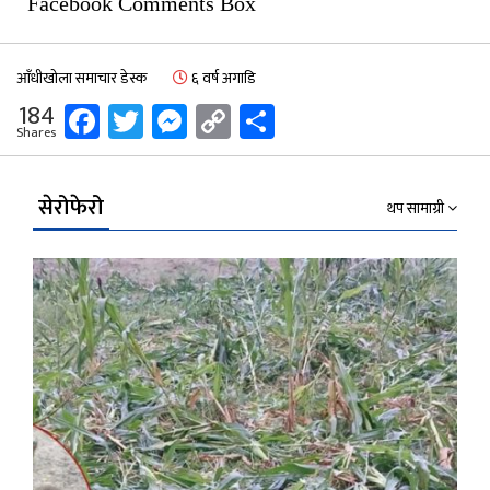
Facebook Comments Box
आँधीखोला समाचार डेस्क
६ वर्ष अगाडि
Facebook
Twitter
Messenger
Copy
Share
184
Shares
Link
सेरोफेरो
थप सामाग्री