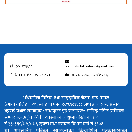
९८१६१८१६८८
aadhikholakhabar@gmail.com
ठेगाना वालिङ—१०, स्याङजा
क. र द नं. २१८३६८/७५/०७६
आँधीखोला मिडिया तथा सामुदायिक चेतना मन्च नेपाल
ठेगाना वालिङ—१०, स्याङजा फोन ९८१६१८१६८८
अध्यक्ष: - देवेन्द्र प्रसाद
भट्टराई
प्रधान सम्पादक:- राधाकृष्ण डुम्रे
सम्पादक:- खगिन्द्र पौडेल
ग्राफिक्स
सम्पादक:- अर्जुन पंगेनी
व्यवस्थापक:- शुष्मा वोस्ती
क. र द
नं.२१८३६८/७५/०७६
सूचना तथा प्रसारण बिभाग दर्ता नं १९०६
यो अनलाईन पत्रिका स्याङ्जाका क्रियाशिल पत्रकारहरुको