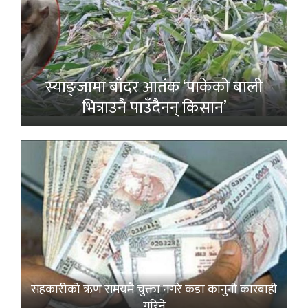
स्याङ्जामा बाँदर आतंक ‘पाकेको बाली
भित्राउनै पाउँदैनन् किसान’
सहकारीको ऋण समयमै चुक्ता नगरे कडा कानुनी कारबाही
गरिने