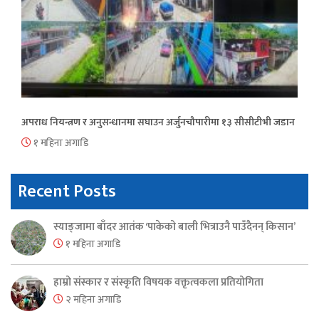
अपराध नियन्त्रण र अनुसन्धानमा सघाउन अर्जुनचौपारीमा १३ सीसीटीभी जडान
१ महिना अगाडि
Recent Posts
स्याङ्जामा बाँदर आतंक ‘पाकेको बाली भित्राउनै पाउँदैनन् किसान’
१ महिना अगाडि
हाम्रो संस्कार र संस्कृति विषयक वक्तृत्वकला प्रतियोगिता
२ महिना अगाडि