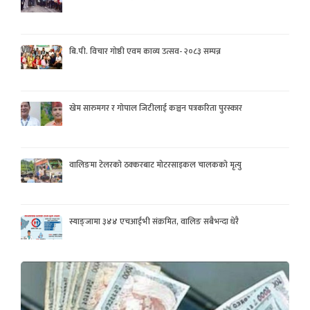
बि.पी. विचार गोष्ठी एवम काव्य उत्सव- २०८३ सम्पन्न
खेम सारुमगर र गोपाल जिटीलाई कञ्चन पत्रकरिता पुरस्कार
वालिङमा टेलरको ठक्करबाट मोटरसाइकल चालकको मृत्यु
स्याङ्जामा ३४४ एचआईभी संक्रमित, वालिङ सबैभन्दा धेरै