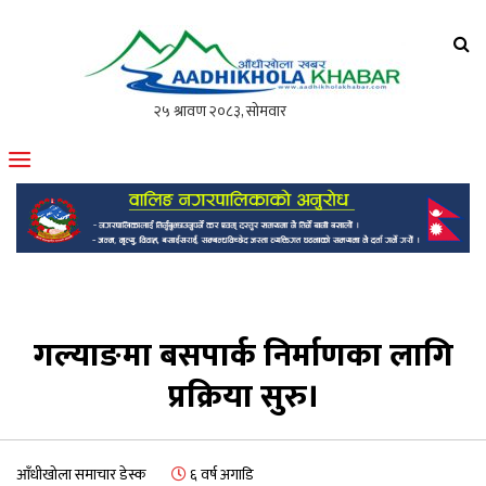
आँधीखोला खवर
मोफसलकै लोकप्रिय अनलाइन पत्रिका
गल्याङमा बसपार्क निर्माणका लागि
प्रक्रिया सुरु।
आँधीखोला समाचार डेस्क
६ वर्ष अगाडि