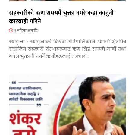
सहकारीको ऋण समयमै चुक्ता नगरे कडा कानुनी
कारबाही गरिने
१ महिना अगाडि
स्याङ्जा : स्याङ्जाको बिरुवा गाउँपालिकाले आफ्नो क्षेत्रभित्र
सञ्चालित सहकारी संस्थाहरूबाट ऋण लिई समयमै सावाँ तथा
ब्याज भुक्तानी नगर्ने ऋणीहरूलाई तत्काल…