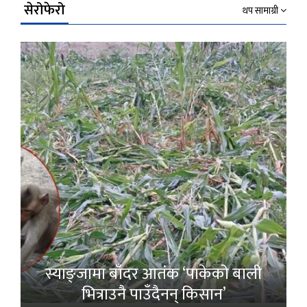
सेरोफेरो
थप सामाग्री
स्याङ्जामा बाँदर आतंक ‘पाकेको बाली
भित्राउनै पाउँदैनन् किसान’