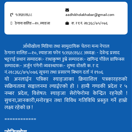
९८१६१८१६८८
aadhikholakhabar@gmail.com
ठेगाना वालिङ—१०, स्याङजा
क. र द नं. २१८३६८/७५/०७६
आँधीखोला मिडिया तथा सामुदायिक चेतना मन्च नेपाल
ठेगाना वालिङ—१०, स्याङजा फोन ९८१६१८१६८८
अध्यक्ष: - देवेन्द्र प्रसाद
भट्टराई
प्रधान सम्पादक:- राधाकृष्ण डुम्रे
सम्पादक:- खगिन्द्र पौडेल
ग्राफिक्स
सम्पादक:- अर्जुन पंगेनी
व्यवस्थापक:- शुष्मा वोस्ती
क. र द
नं.२१८३६८/७५/०७६
सूचना तथा प्रसारण बिभाग दर्ता नं १९०६
यो अनलाईन पत्रिका स्याङ्जाका क्रियाशिल पत्रकारहरुको
सक्रियतामा सञ्चालनमा ल्याईएको हो ।
हामी गण्डकी प्रदेश र ५
नम्बर प्रदेश, विशेषत: स्याङ्जा सेरोफेरोमा केन्द्रित रहनेछौ !
सुचना,जानकारी,मनोरञ्जन तथा विविध गतिविधि प्रस्तुत गर्ने हाम्रो
लक्ष्य रहेको छ !
============
जोडिनुहोस