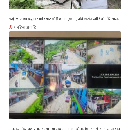
फेदीखोलामा क्युआर कोडबाट मौरीको अनुगमन, प्रविधिसँग जोडियो मौरीपालन
१ महिना अगाडि
अपराध नियन्त्रण र अनुसन्धानमा सघाउन अर्जुनचौपारीमा १३ सीसीटीभी जडान