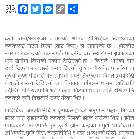
Facebook
Twitter
Messenger
Copy
Share
313
Shares
Link
कला राना/स्याङ्जा :
मलको अभाव झेलिरहेका स्याङ्जाका
कृषकलाई राईस हिस्पा (खप्टे किरा) ले सताएको छ । भीरकोट
नगरपालिका ५ को पकान फाँटमा करिब चार सय रोपनी क्षेत्रफलको
धान खेतीमा किराको प्रकोप देखिएको हो । किराले धानको पात
खाई दिएर परालजस्तै बनाइ दिएको कृषक भीरकोट ५ स्वरेकका
कृषक कृष्ण पौडेलले बताउनुभयो । यस क्षेत्रफलमा विगत ३ वर्षदेखि
नै यस्तो समस्या देखिएको छ । विगतका वर्षहरूमा धानमा त्यति क्षति
नदेखिए पनि यसपालि भने पकान फाँटका धानमा क्षति देखिएपछि
कृषकले कृषि विज्ञलाई खबर गरेका थिए ।
प्राविधिक, जनप्रतिनिधि र कृषकसहितको अनुगमन पश्चात् निमको
झोल राख्न सुझाएपछि कृषकले निमको झोल राखेका थिए । झोल
प्रभावकारी नभएपछि पुनः कृषि ज्ञान केन्द्रका प्रमुख शालिकराम
अधिकारी, कृषि विज्ञ, जनप्रतिनिधि र वडा अध्यक्षको दोस्रो अनुगमन