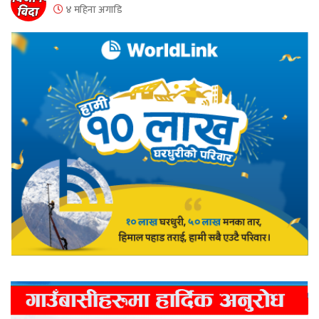
४ महिना अगाडि