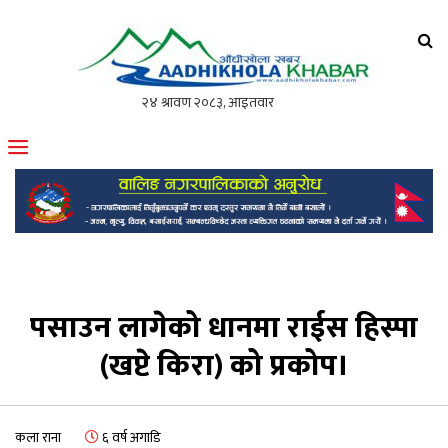
आँधीखोला खवर
मोफसलकै लोकप्रिय अनलाइन पत्रिका
पसाउन लागेको धानमा राईस हिस्पा
(खप्टे किरा) को प्रकोप।
कला राना
६ वर्ष अगाडि