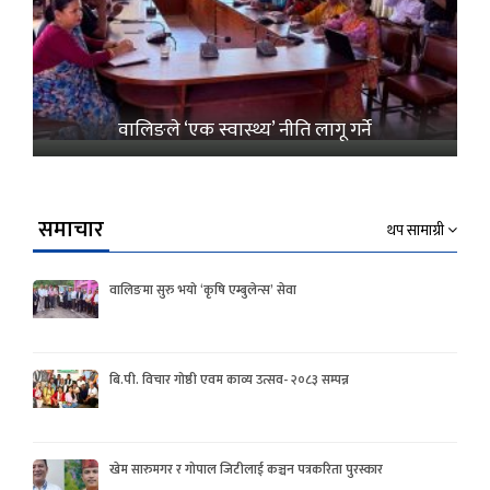
वालिङले ‘एक स्वास्थ्य’ नीति लागू गर्ने
समाचार
थप सामाग्री
वालिङमा सुरु भयो ‘कृषि एम्बुलेन्स’ सेवा
बि.पी. विचार गोष्ठी एवम काव्य उत्सव- २०८३ सम्पन्न
खेम सारुमगर र गोपाल जिटीलाई कञ्चन पत्रकरिता पुरस्कार