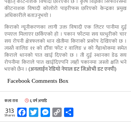
पश्चात् कीटनाशक विषादी छरिएको छ । कृषि विज्ञको सिफारिसमा
कीटनाशक विषादी कोलोरो पाइरीफस छरिएको केन्द्रका प्रमुख
अधिकारीले बताउनुभयो ।
किराको न्यूनीकरणका लागी उक्त विषादी एक लिटर पानीमा दुई
एमएल मिलाएर छर्किएको हो । पकान फाँटमा सय घरधुरीको चार
सय रोपनी क्षेत्रफलको धान खेतीमा किराको प्रकोप देखिएको छ ।
त्यस्तै वालिङ ११ को डौँवा फाँट र वालिङ ४ को गैह्राथोकमा समेत
किराले धानको पात खाई दिएको छ । ती दुई स्थानका डेढ सय
रोपनीमा किराले पात खाईदिएपनि त्यहाँ पकानमा जस्तो क्षति भने
भएको छैन ।
(अनलाईन रेडियो नेपाल डट जिओभी डट एनपी)
Facebook Comments Box
कला राना
६ वर्ष अगाडि
Facebook
Twitter
Messenger
Copy
Share
313
Shares
Link