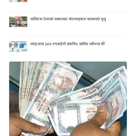
वालिङमा टेलरको ठक्करबाट मोटरसाइकल चालकको मृत्यु
स्याङ्जामा ३४४ एचआईभी संक्रमित, वालिङ सबैभन्दा धेरै