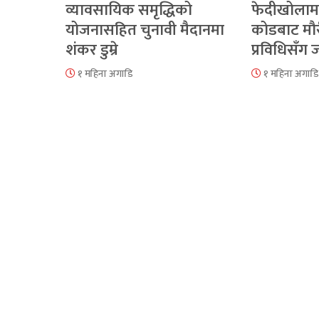
व्यावसायिक समृद्धिको
फेदीखोलाम
योजनासहित चुनावी मैदानमा
कोडबाट मौ
शंकर डुम्रे
प्रविधिसँग
१ महिना अगाडि
१ महिना अगाडि