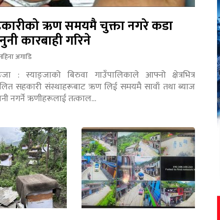
कारीको ऋण समयमै चुक्ता नगरे कडा
नुनी कारबाही गरिने
महिना अगाडि
ङ्जा : स्याङ्जाको बिरुवा गाउँपालिकाले आफ्नो क्षेत्रभित्र
चालित सहकारी संस्थाहरूबाट ऋण लिई समयमै सावाँ तथा ब्याज
तानी नगर्ने ऋणीहरूलाई तत्काल…