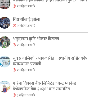
चालक–सहचालकलाई दश लाखको दुर्घटना बिमा
२ महिना अगाडि
विद्यार्थीलाई झोला
२ महिना अगाडि
अनुदानमा कृषि औजार वितरण
२ महिना अगाडि
सुत्र प्रणालिको प्रभावकारीता : स्थानीय सञ्चितकोष
व्यवस्थापन प्रणाली
२ महिना अगाडि
गरिमा विकास बैंक लिमिटेड “बेस्ट म्यानेज्ड
डेभेलपमेन्ट बैंक २०२६” बाट सम्मानित
er
are
३ महिना अगाडि