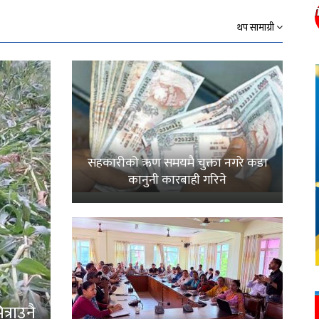
थप सामाग्री
सहकारीको ऋण समयमै चुक्ता नगरे कडा
कानुनी कारबाही गरिने
्राउनै