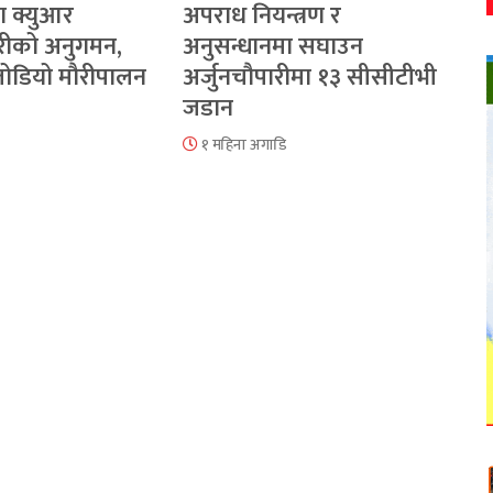
ा क्युआर
अपराध नियन्त्रण र
रीको अनुगमन,
अनुसन्धानमा सघाउन
 जोडियो मौरीपालन
अर्जुनचौपारीमा १३ सीसीटीभी
जडान
१ महिना अगाडि