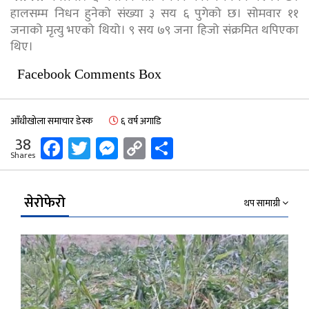
हालसम्म निधन हुनेको संख्या ३ सय ६ पुगेको छ। सोमवार ११
जनाको मृत्यु भएको थियो। ९ सय ७९ जना हिजो संक्रमित थपिएका
थिए।
Facebook Comments Box
आँधीखोला समाचार डेस्क
६ वर्ष अगाडि
Facebook
Twitter
Messenger
Copy
Share
38
Shares
Link
सेरोफेरो
थप सामाग्री