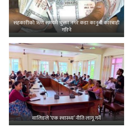
सहकारीको ऋण समयमै चुक्ता नगरे कडा कानुनी कारबाही
गरिने
वालिङले ‘एक स्वास्थ्य’ नीति लागू गर्ने