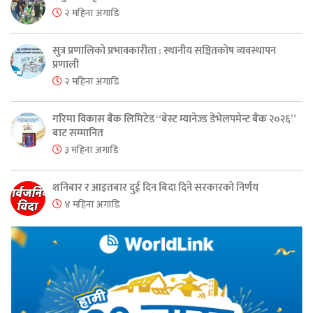
२ महिना अगाडि
सुत्र प्रणालिको प्रभावकारीता : स्थानीय सञ्चितकोष व्यवस्थापन
प्रणाली
२ महिना अगाडि
गरिमा विकास बैंक लिमिटेड “बेस्ट म्यानेज्ड डेभेलपमेन्ट बैंक २०२६”
बाट सम्मानित
३ महिना अगाडि
शनिबार र आइतबार दुई दिन बिदा दिने सरकारको निर्णय
४ महिना अगाडि