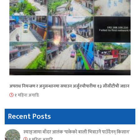
अपराध नियन्त्रण र अनुसन्धानमा सघाउन अर्जुनचौपारीमा १३ सीसीटीभी जडान
१ महिना अगाडि
Recent Posts
स्याङ्जामा बाँदर आतंक ‘पाकेको बाली भित्राउनै पाउँदैनन् किसान’
१ महिना अगाडि