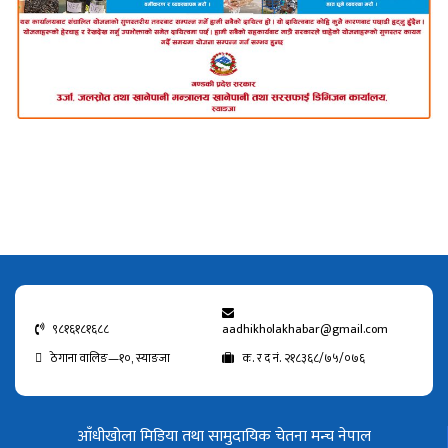
९८१६१८१६८८
aadhikholakhabar@gmail.com
ठेगाना वालिङ—१०, स्याङजा
क. र द नं. २१८३६८/७५/०७६
आँधीखोला मिडिया तथा सामुदायिक चेतना मन्च नेपाल