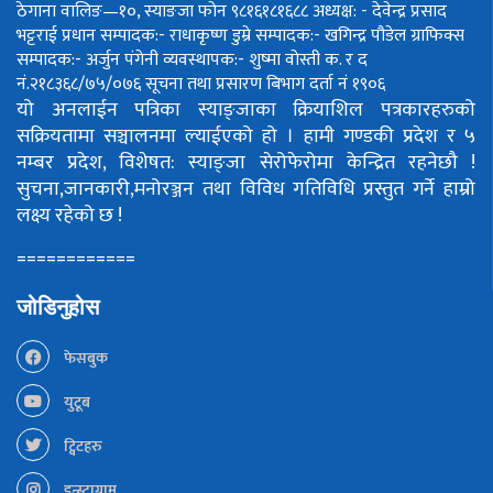
ठेगाना वालिङ—१०, स्याङजा फोन ९८१६१८१६८८
अध्यक्ष: - देवेन्द्र प्रसाद
भट्टराई
प्रधान सम्पादक:- राधाकृष्ण डुम्रे
सम्पादक:- खगिन्द्र पौडेल
ग्राफिक्स
सम्पादक:- अर्जुन पंगेनी
व्यवस्थापक:- शुष्मा वोस्ती
क. र द
नं.२१८३६८/७५/०७६
सूचना तथा प्रसारण बिभाग दर्ता नं १९०६
यो अनलाईन पत्रिका स्याङ्जाका क्रियाशिल पत्रकारहरुको
सक्रियतामा सञ्चालनमा ल्याईएको हो ।
हामी गण्डकी प्रदेश र ५
नम्बर प्रदेश, विशेषत: स्याङ्जा सेरोफेरोमा केन्द्रित रहनेछौ !
सुचना,जानकारी,मनोरञ्जन तथा विविध गतिविधि प्रस्तुत गर्ने हाम्रो
लक्ष्य रहेको छ !
============
जोडिनुहोस
फेसबुक
युटूब
ट्विटहरु
इन्स्टाग्राम