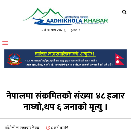
आँधीखोला खवर
मोफसलकै लोकप्रिय अनलाइन पत्रिका
नेपालमा संक्रमितको संख्या ४८ हजार
नाघ्यो,थप ६ जनाको मृत्यु ।
आँधीखोला समाचार डेस्क
६ वर्ष अगाडि