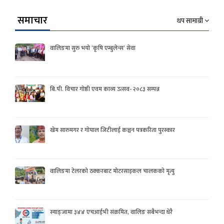
समाचार
थप सामाग्री
वालिङमा सुरु भयो ‘कृषि एम्बुलेन्स’ सेवा
बि.पी. विचार गोष्ठी एवम काव्य उत्सव- २०८३ सम्पन्न
खेम सारुमगर र गोपाल जिटीलाई कञ्चन पत्रकरिता पुरस्कार
वालिङमा टेलरको ठक्करबाट मोटरसाइकल चालकको मृत्यु
स्याङ्जामा ३४४ एचआईभी संक्रमित, वालिङ सबैभन्दा धेरै