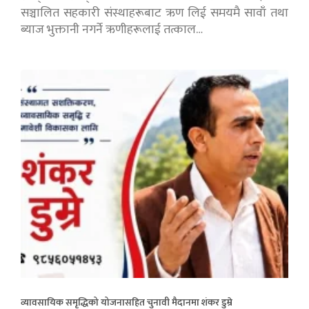
सञ्चालित सहकारी संस्थाहरूबाट ऋण लिई समयमै सावाँ तथा
ब्याज भुक्तानी नगर्ने ऋणीहरूलाई तत्काल…
व्यावसायिक समृद्धिको योजनासहित चुनावी मैदानमा शंकर डुम्रे