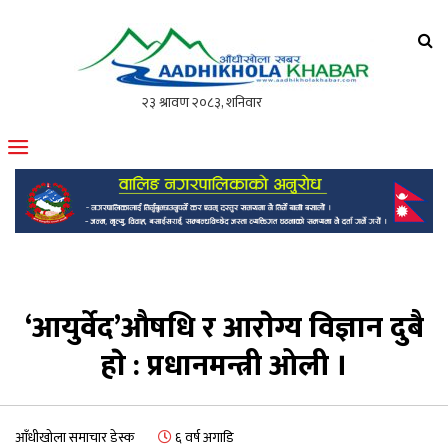
आँधीखोला खवर
मोफसलकै लोकप्रिय अनलाइन पत्रिका
‘आयुर्वेद’औषधि र आराेग्य विज्ञान दुबै
हाे : प्रधानमन्त्री ओली ।
आँधीखोला समाचार डेस्क
६ वर्ष अगाडि