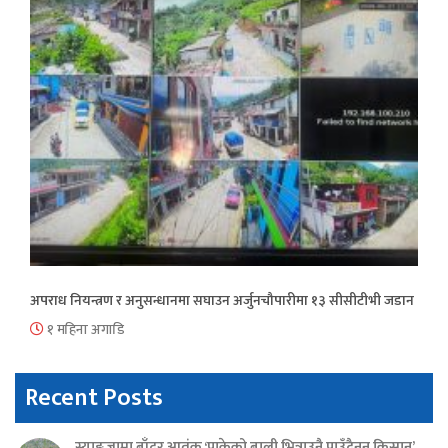
अपराध नियन्त्रण र अनुसन्धानमा सघाउन अर्जुनचौपारीमा १३ सीसीटीभी जडान
१ महिना अगाडि
Recent Posts
स्याङ्जामा बाँदर आतंक ‘पाकेको बाली भित्राउनै पाउँदैनन् किसान’