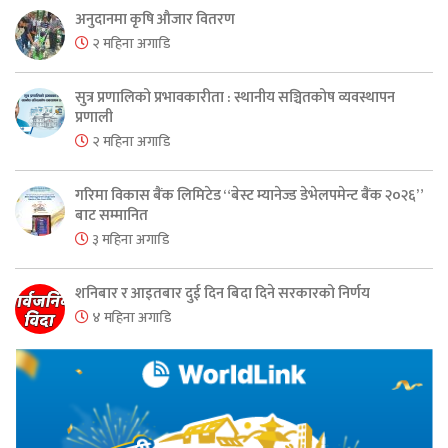
अनुदानमा कृषि औजार वितरण
२ महिना अगाडि
सुत्र प्रणालिको प्रभावकारीता : स्थानीय सञ्चितकोष व्यवस्थापन
प्रणाली
२ महिना अगाडि
गरिमा विकास बैंक लिमिटेड “बेस्ट म्यानेज्ड डेभेलपमेन्ट बैंक २०२६”
बाट सम्मानित
३ महिना अगाडि
शनिबार र आइतबार दुई दिन बिदा दिने सरकारको निर्णय
४ महिना अगाडि