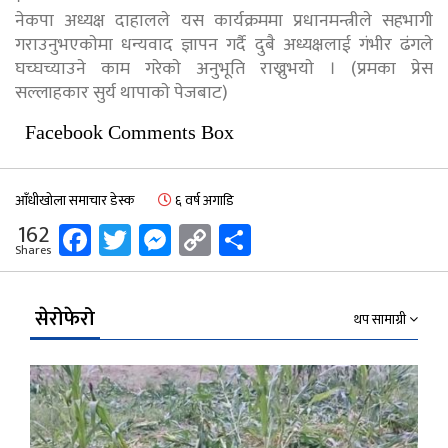
नेकपा अध्यक्ष दाहालले यस कार्यक्रममा प्रधानमन्त्रीले सहभागी
गराउनुभएकाेमा धन्यवाद ज्ञापन गर्दै दुबै अध्यक्षलाई गंभीर ढंगले
घच्घच्याउने काम गरेकाे अनुभूति राख्नुभयाे । (प्रमका प्रेस
सल्लाहकार सुर्य थापाकाे पेजबाट)
Facebook Comments Box
आँधीखोला समाचार डेस्क
६ वर्ष अगाडि
Facebook
Twitter
Messenger
Copy
Share
162
Shares
Link
सेरोफेरो
थप सामाग्री