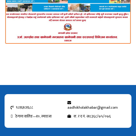
९८१६१८१६८८
aadhikholakhabar@gmail.com
ठेगाना वालिङ—१०, स्याङजा
क. र द नं. २१८३६८/७५/०७६