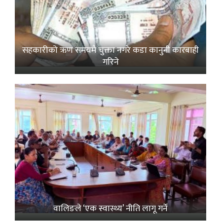
सहकारीको ऋण समयमै चुक्ता नगरे कडा कानुनी कारबाही
गरिने
वालिङले ‘एक स्वास्थ्य’ नीति लागू गर्ने