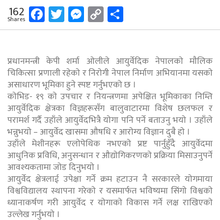
Facebook
Twitter
Messenger
Copy
Share
162
Shares
Link
प्रधानमन्त्री केपी शर्मा ओलीले आयुर्वेदिक नेपालकाे माैलिक
चिकित्सा प्रणाली रहेकाे र निराेगी नेपाल निर्माण अभियानमा यसकाे
असाधारण भूमिका हुने स्पष्ट गर्नुभएको छ ।
काेभिड- १९ काे उपचार र नियन्त्रणमा अपेक्षित भूमिकाका निम्ति
आयुर्वेदिक क्षेत्रका विज्ञहरूसँग बालुवाटारमा विशेष छलफल र
परामर्श गर्दै उहाँले आयुर्वेदभित्रै याेगा पनि पर्ने बताउनु भयाे । उहाँले
भन्नुभयाे – आयुर्वेद खासमा औषधि र आराेग्य विज्ञान दुबै हाे ।
उहाँले मेशीनहरू एलाेपेथिक नभएकाे प्रष्ट पार्नुहुँदै आयुर्वेदमा
आधुनिक प्रविधि, अनुसन्धान र औद्याेगिकरणकाे प्रक्रिया मिसाउनुपर्ने
आवश्यकतामा जाेड दिनुभयाे ।
आयुर्वेद क्षेत्रलाई उपेक्षा गर्ने क्रम हटाउन नै सरकारले याेगमाया
विश्वविद्यालय स्थापना गरेकाे र यसमार्फत भविष्यमा सिंगाे विश्वकाे
ध्यानाकर्षण गरी आयुर्वेद र याेगाकाे विकास गर्ने लक्ष राखिएकाे
उल्लेख गर्नुभयाे ।