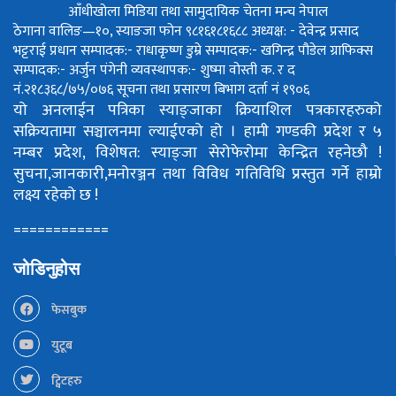
आँधीखोला मिडिया तथा सामुदायिक चेतना मन्च नेपाल
ठेगाना वालिङ—१०, स्याङजा फोन ९८१६१८१६८८
अध्यक्ष: - देवेन्द्र प्रसाद
भट्टराई
प्रधान सम्पादक:- राधाकृष्ण डुम्रे
सम्पादक:- खगिन्द्र पौडेल
ग्राफिक्स
सम्पादक:- अर्जुन पंगेनी
व्यवस्थापक:- शुष्मा वोस्ती
क. र द
नं.२१८३६८/७५/०७६
सूचना तथा प्रसारण बिभाग दर्ता नं १९०६
यो अनलाईन पत्रिका स्याङ्जाका क्रियाशिल पत्रकारहरुको
सक्रियतामा सञ्चालनमा ल्याईएको हो ।
हामी गण्डकी प्रदेश र ५
नम्बर प्रदेश, विशेषत: स्याङ्जा सेरोफेरोमा केन्द्रित रहनेछौ !
सुचना,जानकारी,मनोरञ्जन तथा विविध गतिविधि प्रस्तुत गर्ने हाम्रो
लक्ष्य रहेको छ !
============
जोडिनुहोस
फेसबुक
युटूब
ट्विटहरु