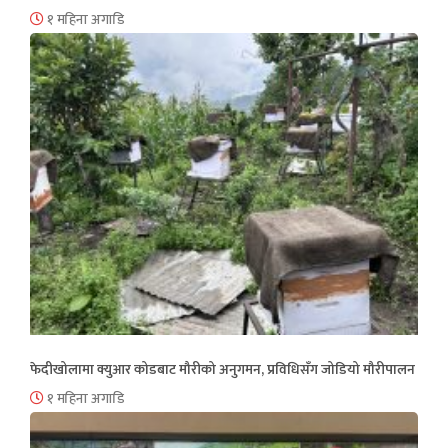
१ महिना अगाडि
फेदीखोलामा क्युआर कोडबाट मौरीको अनुगमन, प्रविधिसँग जोडियो मौरीपालन
१ महिना अगाडि