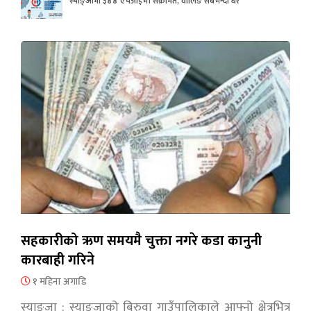
स्याङ्जामा ३४४ एचआईभी संक्रमित, वालिङ सबैभन्दा धेरै
सहकारीको ऋण समयमै चुक्ता नगरे कडा कानुनी
कारबाही गरिने
१ महिना अगाडि
स्याङ्जा : स्याङ्जाको बिरुवा गाउँपालिकाले आफ्नो क्षेत्रभित्र