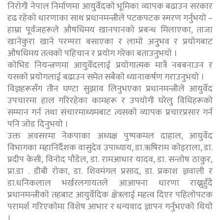
निराेगी नेपाल निर्माणमा आयुर्वेदकाे भूमिका व्यापक बढाउन सरकार
दृढ रहेकाे धारणाका साथ प्रधानमन्त्रीले पटकपटक स्मरण गर्नुभयाे –
हाम्रा पूर्वजहरूले औषधिमय खानपानकाे प्रबन्ध मिलाएका, ताजा
खानेकुरा खाने परम्परा बसाएका र लामाे अनुुभव र प्रयाेगबाट
औषधिमय तत्वकाे पहिचान र प्रयाेग गरेका बताउनुभयाे ।
काेभिड नियन्त्रणमा आयुर्वेदलाई प्रयाेगात्मक मात्रै नबबनाउन र
यसकाे प्रयाेगलाई बढाउन समेत सबैकाे ध्यानाकर्षण गराउनुभयाे ।
विज्ञहरूसँग तीन घण्टा सुझाव लिनुभएका प्रधानमन्त्रीले आयुर्वेद
उपचारमा हाल गरिरहेका कामहरू र उपयाेगी घरेलु विधिहरूकाे
सम्मान गर्न तथा संचारमाध्यमबाट त्यसकाे व्यापक प्रचारप्रसार गर्न
पनि जाेड दिनुभयाे ।
उक्त अवसरमा नेकपाका अध्यक्ष पुष्पकमल दाहाल, आयुर्वेद
विभागका महानिर्दैशक वासुदेव उपाध्याय, डा.ऋषिराम काेइराला, डा.
प्रदीप केसी, विनाेद पाैडेल, डा. रामआधार यादव, डा. सन्ताेष ठाकुर,
प्रा.डा . डीबी राेका, डा. शिवमंगल प्रसाद, डा. प्रकाश ज्ञवाली र
डा.धनिकलाल भर्खरलगायतले आआफ्ना धारणा राख्नुहुँदै
प्रधानमन्त्रीकाे तहबाट आयुर्वेदिक क्षेत्रलाई महत्व दिएर पहिलाेपटक
परामर्श गरिएकाेमा विशेष आभार र धन्यवाद ज्ञापन गर्नुभएकाे थियाे
।