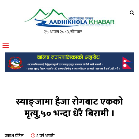
आँधीखोला खवर
मोफसलकै लोकप्रिय अनलाइन पत्रिका
स्याङ्जामा हैजा रोगबाट एकको
मृत्यु,५० भन्दा धेरै बिरामी ।
प्रकाश डोटेल
६ वर्ष अगाडि