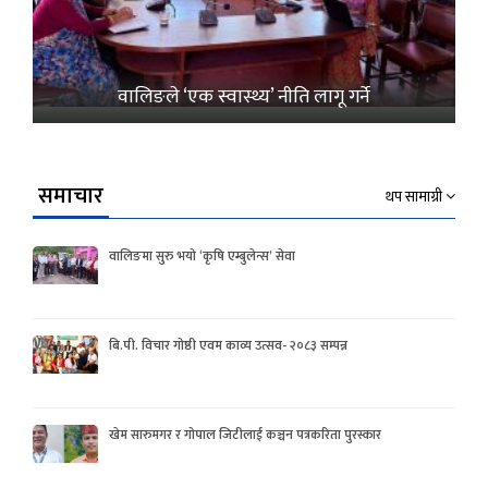
वालिङले ‘एक स्वास्थ्य’ नीति लागू गर्ने
समाचार
थप सामाग्री
वालिङमा सुरु भयो ‘कृषि एम्बुलेन्स’ सेवा
बि.पी. विचार गोष्ठी एवम काव्य उत्सव- २०८३ सम्पन्न
खेम सारुमगर र गोपाल जिटीलाई कञ्चन पत्रकरिता पुरस्कार