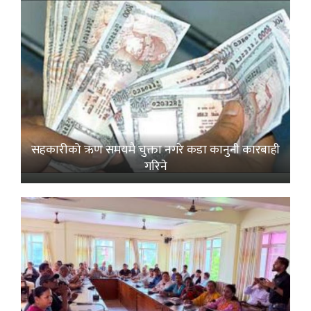
सहकारीको ऋण समयमै चुक्ता नगरे कडा कानुनी कारबाही
गरिने