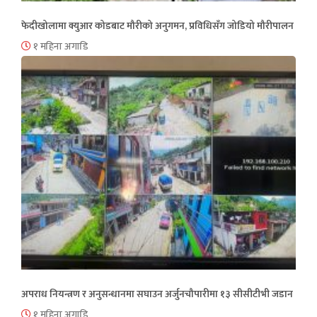
फेदीखोलामा क्युआर कोडबाट मौरीको अनुगमन, प्रविधिसँग जोडियो मौरीपालन
१ महिना अगाडि
अपराध नियन्त्रण र अनुसन्धानमा सघाउन अर्जुनचौपारीमा १३ सीसीटीभी जडान
१ महिना अगाडि