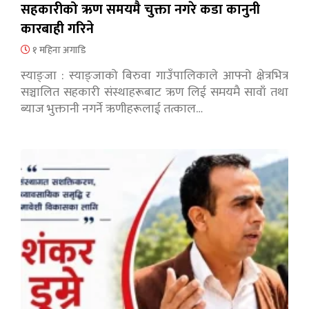
सहकारीको ऋण समयमै चुक्ता नगरे कडा कानुनी
कारबाही गरिने
१ महिना अगाडि
स्याङ्जा : स्याङ्जाको बिरुवा गाउँपालिकाले आफ्नो क्षेत्रभित्र
सञ्चालित सहकारी संस्थाहरूबाट ऋण लिई समयमै सावाँ तथा
ब्याज भुक्तानी नगर्ने ऋणीहरूलाई तत्काल…