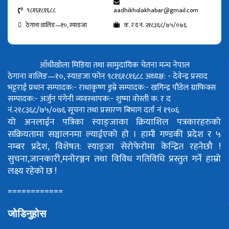
९८१६१८१६८८
aadhikholakhabar@gmail.com
ठेगाना वालिङ—१०, स्याङजा
क. र द नं. २१८३६८/७५/०७६
आँधीखोला मिडिया तथा सामुदायिक चेतना मन्च नेपाल
ठेगाना वालिङ—१०, स्याङजा फोन ९८१६१८१६८८
अध्यक्ष: - देवेन्द्र प्रसाद
भट्टराई
प्रधान सम्पादक:- राधाकृष्ण डुम्रे
सम्पादक:- खगिन्द्र पौडेल
ग्राफिक्स
सम्पादक:- अर्जुन पंगेनी
व्यवस्थापक:- शुष्मा वोस्ती
क. र द
नं.२१८३६८/७५/०७६
सूचना तथा प्रसारण बिभाग दर्ता नं १९०६
यो अनलाईन पत्रिका स्याङ्जाका क्रियाशिल पत्रकारहरुको
सक्रियतामा सञ्चालनमा ल्याईएको हो ।
हामी गण्डकी प्रदेश र ५
नम्बर प्रदेश, विशेषत: स्याङ्जा सेरोफेरोमा केन्द्रित रहनेछौ !
सुचना,जानकारी,मनोरञ्जन तथा विविध गतिविधि प्रस्तुत गर्ने हाम्रो
लक्ष्य रहेको छ !
============
जोडिनुहोस