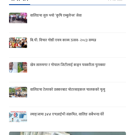
वालिङमा सुरु भयो ‘कृषि एम्बुलेन्स’ सेवा
बि.पी. विचार गोष्ठी एवम काव्य उत्सव- २०८३ सम्पन्न
खेम सारुमगर र गोपाल जिटीलाई कञ्चन पत्रकरिता पुरस्कार
वालिङमा टेलरको ठक्करबाट मोटरसाइकल चालकको मृत्यु
स्याङ्जामा ३४४ एचआईभी संक्रमित, वालिङ सबैभन्दा धेरै