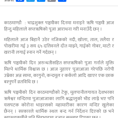
Shares
Link
काठमाण्डौ : भाद्रशुक्ल पञ्चमीका दिनमा मनाइने ऋषि पञ्चमी आज
हिन्दु महिलाले सप्तऋषिको पूजा आराधना गरी मनाउँदै छन् ।
महिलाले आज बिहानै उठेर नजिकको नदी, खोला, ताल, तलैया र
पोखरीमा गई ३ सय ६५ दत्तिवनले दाँत माझ्ने, गाईको गोबर, माटो र
खरानी लगाई स्नान गर्ने गर्दछन् ।
ऋषि पञ्चमीको दिन अरुन्धतीसहित सप्तऋषिको पूजा गर्नाले मुक्ति
मिल्ने धार्मिक विश्वास छ । आज नुहाएर पूजाआजा गरेपछि नरोपी
उम्रेका अन्न सामा, कागुनो, कन्दमूल र कर्कलाे आदि खाएर एक छाक
बस्नुपर्ने व्रतविधि छ ।
ऋषि पञ्चमीको दिन काठमाण्डौको टेकु, मूलपानीलगायत देशभरका
ऋषेश्वर मन्दिरमा पूजाआजाका लागि श्रद्धालुको भीड लाग्ने भए पनि
यसपटक कोरोना भाइरसको महामारीका कारण मन्दिर खुलेका
छैनन् । सरकारले धार्मिक स्थल बन्द गर्न निर्देशन दिएको छ भने
स्वास्थ्यकर्मीले पनि भिडभाडमा नजान सल्लाह दिएका छन् ।