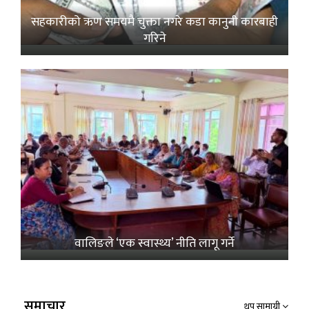
सहकारीको ऋण समयमै चुक्ता नगरे कडा कानुनी कारबाही
गरिने
वालिङले ‘एक स्वास्थ्य’ नीति लागू गर्ने
समाचार
थप सामाग्री