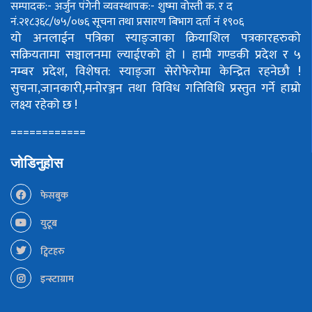
सम्पादक:- अर्जुन पंगेनी
व्यवस्थापक:- शुष्मा वोस्ती
क. र द
नं.२१८३६८/७५/०७६
सूचना तथा प्रसारण बिभाग दर्ता नं १९०६
यो अनलाईन पत्रिका स्याङ्जाका क्रियाशिल पत्रकारहरुको
सक्रियतामा सञ्चालनमा ल्याईएको हो ।
हामी गण्डकी प्रदेश र ५
नम्बर प्रदेश, विशेषत: स्याङ्जा सेरोफेरोमा केन्द्रित रहनेछौ !
सुचना,जानकारी,मनोरञ्जन तथा विविध गतिविधि प्रस्तुत गर्ने हाम्रो
लक्ष्य रहेको छ !
============
जोडिनुहोस
फेसबुक
युटूब
ट्विटहरु
इन्स्टाग्राम