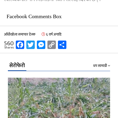
Facebook Comments Box
आँधीखोला समाचार डेस्क
६ वर्ष अगाडि
Facebook
Twitter
Messenger
Copy
Share
560
Shares
Link
सेरोफेरो
थप सामाग्री