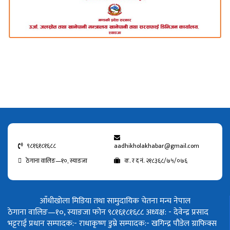
९८१६१८१६८८
aadhikholakhabar@gmail.com
ठेगाना वालिङ—१०, स्याङजा
क. र द नं. २१८३६८/७५/०७६
आँधीखोला मिडिया तथा सामुदायिक चेतना मन्च नेपाल
ठेगाना वालिङ—१०, स्याङजा फोन ९८१६१८१६८८
अध्यक्ष: - देवेन्द्र प्रसाद
भट्टराई
प्रधान सम्पादक:- राधाकृष्ण डुम्रे
सम्पादक:- खगिन्द्र पौडेल
ग्राफिक्स