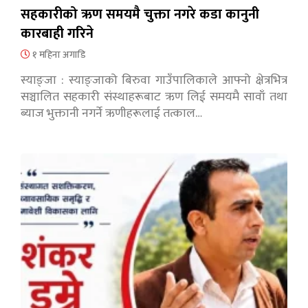
सहकारीको ऋण समयमै चुक्ता नगरे कडा कानुनी
कारबाही गरिने
१ महिना अगाडि
स्याङ्जा : स्याङ्जाको बिरुवा गाउँपालिकाले आफ्नो क्षेत्रभित्र
सञ्चालित सहकारी संस्थाहरूबाट ऋण लिई समयमै सावाँ तथा
ब्याज भुक्तानी नगर्ने ऋणीहरूलाई तत्काल…