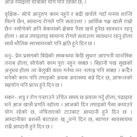
आज रमाइलो यात्राको योग पनि रहेको छ, ।
वृश्चिक– सोचे आनुरुप काम नहुने र बढी खर्चले गर्दा मनमा शान्ति
मिल्ने छैन, सामान्य रोगले पनि सताउला । आर्थिक पक्ष खासै राम्रो
छैन नसोचेको अनि बेकामको क्षेत्रमा पैसा खर्च हुनेछ सावधान रहनु
होला । आज तपाइलाइ सामान्य रोगले सताउला सावधान रहनु होला
साथै भौतिक सरसामनको पनि क्षति हुने दिन छ ।
धनु– प्रेम प्रसंगको बिग्रेको सम्बन्धमा केहि सुधार आएपनी मानसिक
तनाब होला, सोचेको काम पुरा नहुन सक्छ । बिहानी पख सुखको
अनुभव होेला तर बेलुकी काम गर्नमा मन नलाग्न पनि सक्छ । बन्देैन
भनेको काम पनि तपाइको अथक प्रयासमा बन्ने दिन छ, आफन्तको
सहयोग पनि प्राप्त हुने दिन छ ।
मकर– शत्रु र रोग पन्छाउने उचित समय छ प्रयास गर्नु होला, पढाइमा
भने आज खासै प्रगति नहोला । आजको दिन तपाइको पैसा कमाउने
योग रहेको छ, नचिताएको टाउबाट आम्दानी हुने दिन छ ।
आम्दानीका प्रशस्तै बाटाहरु ख्ुाल्ने दिन छ, ब्यापार ब्यवसायमा
राम्रै आम्दानी हुने दिन छ ।