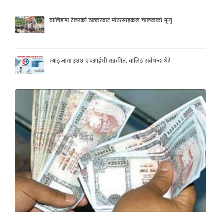
वालिङमा टेलरको ठक्करबाट मोटरसाइकल चालकको मृत्यु
स्याङ्जामा ३४४ एचआईभी संक्रमित, वालिङ सबैभन्दा धेरै