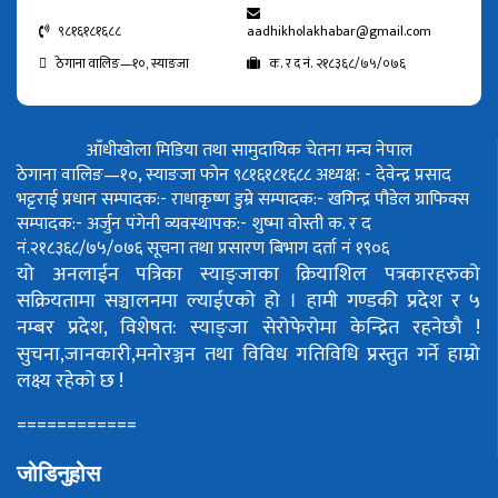
९८१६१८१६८८
aadhikholakhabar@gmail.com
ठेगाना वालिङ—१०, स्याङजा
क. र द नं. २१८३६८/७५/०७६
आँधीखोला मिडिया तथा सामुदायिक चेतना मन्च नेपाल
ठेगाना वालिङ—१०, स्याङजा फोन ९८१६१८१६८८
अध्यक्ष: - देवेन्द्र प्रसाद
भट्टराई
प्रधान सम्पादक:- राधाकृष्ण डुम्रे
सम्पादक:- खगिन्द्र पौडेल
ग्राफिक्स
सम्पादक:- अर्जुन पंगेनी
व्यवस्थापक:- शुष्मा वोस्ती
क. र द
नं.२१८३६८/७५/०७६
सूचना तथा प्रसारण बिभाग दर्ता नं १९०६
यो अनलाईन पत्रिका स्याङ्जाका क्रियाशिल पत्रकारहरुको
सक्रियतामा सञ्चालनमा ल्याईएको हो ।
हामी गण्डकी प्रदेश र ५
नम्बर प्रदेश, विशेषत: स्याङ्जा सेरोफेरोमा केन्द्रित रहनेछौ !
सुचना,जानकारी,मनोरञ्जन तथा विविध गतिविधि प्रस्तुत गर्ने हाम्रो
लक्ष्य रहेको छ !
============
जोडिनुहोस