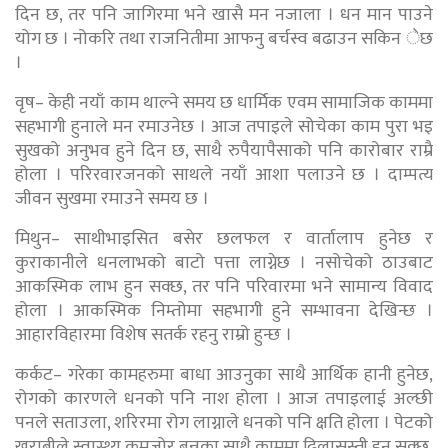
दिन छ, तर पनि जागिरमा भने खासै मन नजाला । धन मान पाउने
योग छ । नोकरि तथा राजनितीमा आफनु बर्चस्व बढाउन सकिन ेछ
।
वृष– केही नयाँ काम थाल्ने समय छ धार्मिक एवम सामाजिक काममा
सहभागी हुनाले मन रमाउनेछ । आज तपाइले सोचेका काम पुरा भइ
सुखको अनुभव हुने दिन छ, साथै रुपैयापैसाको पनि कारोबार राम्रै
होला । परिरवारजनको साथले नयाँ आशा पलाउने छ । दाम्पत्य
जीवन सुखमा रमाउने समय छ ।
मिथुन– साथीभाइसित बसेर छलफल र वार्तालाप हुनेछ र
कुराकानीले धनलाभको बाटो पत्ता लाग्नेछ । नसोचेको ठाउबाट
आकस्मिक लाभ हुन सक्छ, तर पनि परिवारमा भने सामान्य विवाद
होला । आकस्मिक निम्तोमा सहभागी हुने सम्भावना देखिन्छ ।
आहारविहारमा विशेष सतर्क रहनु राम्रो हुन्छ ।
कर्कट– गरेका कामहरुमा बाधा आउनुका साथै आर्थिक हानी हुनेछ,
रोगको कारणले धनको पनि नाश होला । आज तपाइलाई अल्छी
पनले सताउला, शरिरमा रोग लाग्नाले धनको पनि क्षति होला । पेटको
खराबीले स्वास्थ्य कमजोर बन्नुका साथै काममा ढिलासुस्ती हुन सक्छ,