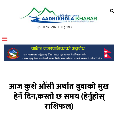
आँधीखोला खवर
मोफसलकै लोकप्रिय अनलाइन पत्रिका
आज कुशे औंसी अर्थात बुवाको मुख
हेर्ने दिन,कस्तो छ समय (हेर्नुहोस्
राशिफल)