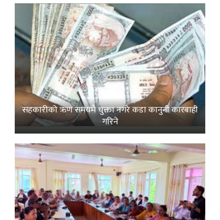
सहकारीको ऋण समयमै चुक्ता नगरे कडा कानुनी कारबाही
गरिने