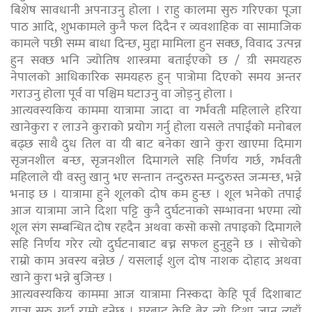
बिशेष सावधानी अपनाउनु होला । राहु कालमा सुरु गरिएका पूजा
पाठ आदि, शुभकामले कुनै फल दिदैन र व्यवशाहिक वा सामाजिक
कामले पछी सम्म बाधा दिन्छ, मुद्दा मामिला हुन सक्छ, विवाद उत्पन्न
हुन सक्छ भनि ज्योतिष शास्त्रमा बताईएको छ / य़ी समयहरु
नेपालको आधिकारिक समयहरु हुन् पात्रोमा दिएको समय अन्तर
गराउनु होला पूर्व वा पश्चिम घटाउनु वा जोड्नु होला ।
आत्यवस्यकिय काममा यात्रामा जादा वा गर्भवती महिलाले हरिया
खानेकुरा र लाउने कुराको प्रयोग गर्नु होला यसले तपाईंको मनोबल
बढ्छ साथै दुध तिल वा यी बाट बनेका खाने कुरा खाएमा दिमाग
सृजनशील बन्छ, सृजनशील दिमागले सहि निर्णय गर्छ, गर्भवती
महिलाले यी वस्तु खानु भए सन्तान तन्दुरुस्त मन्दुरुस्त जन्मन्छ, भन्ने
भनाइ छ । यात्रामा हुने शूलको दोष कम हुन्छ । शूल भनेको तपाई
आज यात्रामा जाने दिशा पट्टि कुनै दुर्घटनाको सम्भावना भएमा त्यो
शूल संग सम्बन्धित दोष रहदैन अथवा कसो कसो तपाइको दिमागले
सहि निर्णय गरेर त्यो दुर्घटनाबाट बच्न सफल हुनुहुने छ । सोचेको
राम्रो काम अवस्य बन्नेछ / यसलाई शुल दोष नाशक दोहाद अथवा
खाने कुरा भन्ने बुजिन्छ ।
आत्यवस्यकिय काममा आज यात्रामा निस्कदा केहि पूर्व दिशाबाट
यात्रा सुरु गर्दा राम्रो हुनेछ । घरबाट केहि बेर त्यो दिशा जानु त्यहाँ