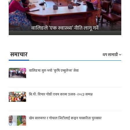
वालिङले ‘एक स्वास्थ्य’ नीति लागू गर्ने
समाचार
थप सामाग्री
वालिङमा सुरु भयो ‘कृषि एम्बुलेन्स’ सेवा
बि.पी. विचार गोष्ठी एवम काव्य उत्सव- २०८३ सम्पन्न
खेम सारुमगर र गोपाल जिटीलाई कञ्चन पत्रकरिता पुरस्कार