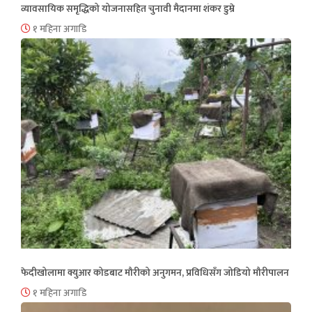
व्यावसायिक समृद्धिको योजनासहित चुनावी मैदानमा शंकर डुम्रे
१ महिना अगाडि
फेदीखोलामा क्युआर कोडबाट मौरीको अनुगमन, प्रविधिसँग जोडियो मौरीपालन
१ महिना अगाडि