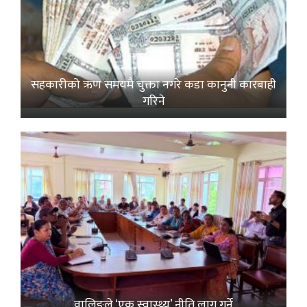
सहकारीको ऋण समयमै चुक्ता नगरे कडा कानुनी कारबाही
गरिने
वालिङले ‘एक स्वास्थ्य’ नीति लागू गर्ने