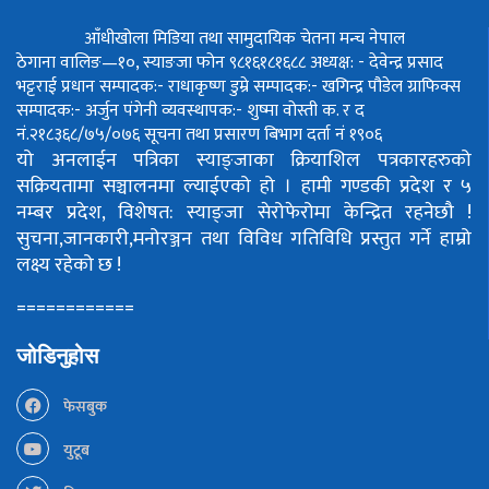
आँधीखोला मिडिया तथा सामुदायिक चेतना मन्च नेपाल
ठेगाना वालिङ—१०, स्याङजा फोन ९८१६१८१६८८
अध्यक्ष: - देवेन्द्र प्रसाद
भट्टराई
प्रधान सम्पादक:- राधाकृष्ण डुम्रे
सम्पादक:- खगिन्द्र पौडेल
ग्राफिक्स
सम्पादक:- अर्जुन पंगेनी
व्यवस्थापक:- शुष्मा वोस्ती
क. र द
नं.२१८३६८/७५/०७६
सूचना तथा प्रसारण बिभाग दर्ता नं १९०६
यो अनलाईन पत्रिका स्याङ्जाका क्रियाशिल पत्रकारहरुको
सक्रियतामा सञ्चालनमा ल्याईएको हो ।
हामी गण्डकी प्रदेश र ५
नम्बर प्रदेश, विशेषत: स्याङ्जा सेरोफेरोमा केन्द्रित रहनेछौ !
सुचना,जानकारी,मनोरञ्जन तथा विविध गतिविधि प्रस्तुत गर्ने हाम्रो
लक्ष्य रहेको छ !
============
जोडिनुहोस
फेसबुक
युटूब