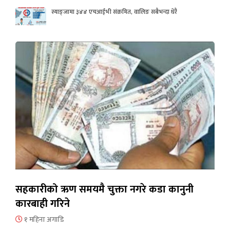
स्याङ्जामा ३४४ एचआईभी संक्रमित, वालिङ सबैभन्दा धेरै
सहकारीको ऋण समयमै चुक्ता नगरे कडा कानुनी
कारबाही गरिने
१ महिना अगाडि