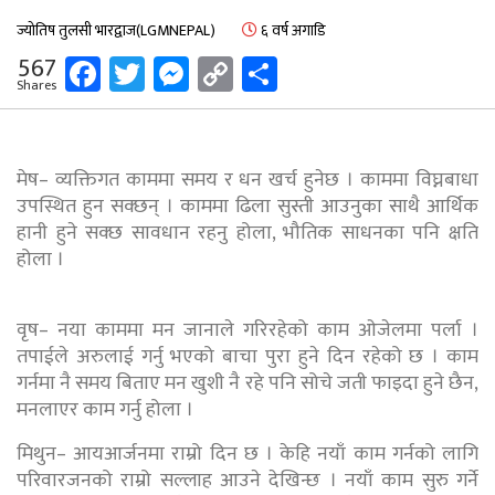
ज्योतिष तुलसी भारद्वाज(LGMNEPAL)
६ वर्ष अगाडि
Facebook
Twitter
Messenger
Copy
Share
567
Shares
Link
मेष– व्यक्तिगत काममा समय र धन खर्च हुनेछ । काममा विघ्नबाधा
उपस्थित हुन सक्छन् । काममा ढिला सुस्ती आउनुका साथै आर्थिक
हानी हुने सक्छ सावधान रहनु होला, भौतिक साधनका पनि क्षति
होला ।
वृष– नया काममा मन जानाले गरिरहेको काम ओजेलमा पर्ला ।
तपाईले अरुलाई गर्नु भएको बाचा पुरा हुने दिन रहेको छ । काम
गर्नमा नै समय बिताए मन खुशी नै रहे पनि सोचे जती फाइदा हुने छैन,
मनलाएर काम गर्नु होला ।
मिथुन– आयआर्जनमा राम्रो दिन छ । केहि नयाँ काम गर्नको लागि
परिवारजनको राम्रो सल्लाह आउने देखिन्छ । नयाँ काम सुरु गर्ने