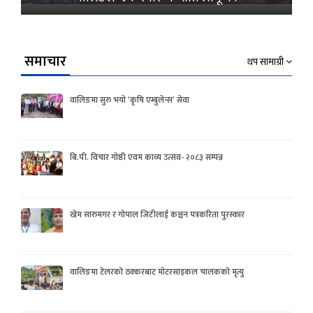
समाचार
थप सामाग्री
वालिङमा सुरु भयो ‘कृषि एम्बुलेन्स’ सेवा
बि.पी. विचार गोष्ठी एवम काव्य उत्सव- २०८३ सम्पन्न
खेम सारुमगर र गोपाल जिटीलाई कञ्चन पत्रकरिता पुरस्कार
वालिङमा टेलरको ठक्करबाट मोटरसाइकल चालकको मृत्यु