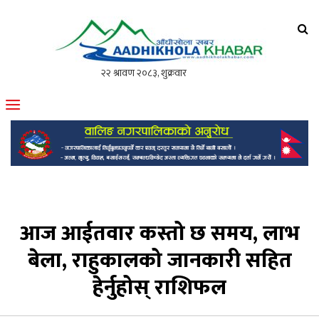
आँधीखोला खवर
मोफसलकै लोकप्रिय अनलाइन पत्रिका
आज आईतवार कस्तो छ समय, लाभ
बेला, राहुकालको जानकारी सहित
हेर्नुहोस् राशिफल