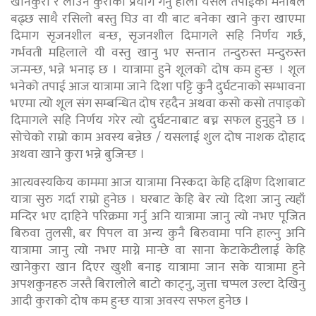
खानेकुरा र लाउने कुराको प्रयोग गर्नु होला यसले तपाईंको मनोबल
बढ्छ साथै रसिलो बस्तु घिउ वा यी बाट बनेका खाने कुरा खाएमा
दिमाग सृजनशील बन्छ, सृजनशील दिमागले सहि निर्णय गर्छ,
गर्भवती महिलाले यी वस्तु खानु भए सन्तान तन्दुरुस्त मन्दुरुस्त
जन्मन्छ, भन्ने भनाइ छ । यात्रामा हुने शूलको दोष कम हुन्छ । शूल
भनेको तपाई आज यात्रामा जाने दिशा पट्टि कुनै दुर्घटनाको सम्भावना
भएमा त्यो शूल संग सम्बन्धित दोष रहदैन अथवा कसो कसो तपाइको
दिमागले सहि निर्णय गरेर त्यो दुर्घटनाबाट बच्न सफल हुनुहुने छ ।
सोचेको राम्रो काम अवस्य बन्नेछ / यसलाई शुल दोष नाशक दोहाद
अथवा खाने कुरा भन्ने बुजिन्छ ।
आत्यवस्यकिय काममा आज यात्रामा निस्कदा केहि दक्षिण दिशाबाट
यात्रा सुरु गर्दा राम्रो हुनेछ । घरबाट केहि बेर त्यो दिशा जानु त्यहाँ
मन्दिर भए दाहिने परिक्रमा गर्नु अनि यात्रामा जानु त्यो नभए पूजित
बिरुवा तुलसी, बर पिपल वा अन्य कुनै बिरुवामा पनि हाल्नु अनि
यात्रामा जानु त्यो नभए माग्ने मान्छे वा साना केटाकेटीलाई केहि
खानेकुरा खान दिएर खुशी बनाइ यात्रामा जान सके यात्रामा हुने
अपशकुनहरु जस्तै बिरालोले बाटो काट्नु, जुत्ता चप्पल उल्टा देखिनु
आदी कुराको दोष कम हुन्छ यात्रा अवस्य सफल हुनेछ ।