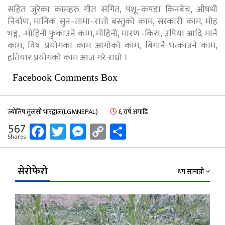
सहित जुरेका कामहरु गीत संगित, पशू–कपडा किनबेच, औषधी
निर्वाण, मानिक सुन–तामा–रातो बस्तुको काम, सरकारी काम, मोह
भङ्ग, ‐मोहिनी फुकाउने काम, मोहिनी, मारण ‐किरा, उपिया आदि मार्ने
काम, विष प्रयोगका काम आगोको काम, बिगार्ने भत्काउने काम,
हतियार प्रयोगको काम आज गरे राम्रो ।
Facebook Comments Box
ज्योतिष तुलसी भारद्वाज(LGMNEPAL)
६ वर्ष अगाडि
Facebook
Twitter
Messenger
Copy
Share
567
Shares
Link
सेरोफेरो
थप सामाग्री