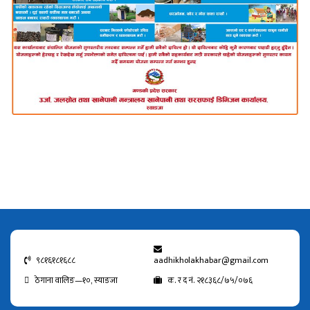
९८१६१८१६८८
aadhikholakhabar@gmail.com
ठेगाना वालिङ—१०, स्याङजा
क. र द नं. २१८३६८/७५/०७६