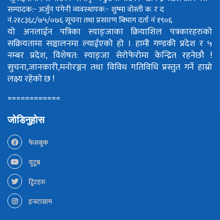
सम्पादक:- अर्जुन पंगेनी
व्यवस्थापक:- शुष्मा वोस्ती
क. र द
नं.२१८३६८/७५/०७६
सूचना तथा प्रसारण बिभाग दर्ता नं १९०६
यो अनलाईन पत्रिका स्याङ्जाका क्रियाशिल पत्रकारहरुको
सक्रियतामा सञ्चालनमा ल्याईएको हो ।
हामी गण्डकी प्रदेश र ५
नम्बर प्रदेश, विशेषत: स्याङ्जा सेरोफेरोमा केन्द्रित रहनेछौ !
सुचना,जानकारी,मनोरञ्जन तथा विविध गतिविधि प्रस्तुत गर्ने हाम्रो
लक्ष्य रहेको छ !
============
जोडिनुहोस
फेसबुक
युटूब
ट्विटहरु
इन्स्टाग्राम