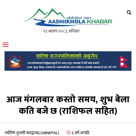
आँधीखोला खवर
मोफसलकै लोकप्रिय अनलाइन पत्रिका
आज मंगलबार कस्तो समय, शुभ बेला
कति बजे छ (राशिफल सहित)
ज्योतिष तुलसी भारद्वाज(LGMNEPAL)
६ वर्ष अगाडि