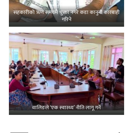
सहकारीको ऋण समयमै चुक्ता नगरे कडा कानुनी कारबाही
गरिने
वालिङले ‘एक स्वास्थ्य’ नीति लागू गर्ने