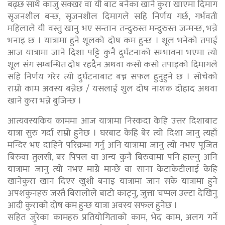
बढ्छ साथै काजु सक्खर वा यी बाट बनेका खाने कुरा खाएमा दिमाग
सृजनशील बन्छ, सृजनशील दिमागले सहि निर्णय गर्छ, गर्भवती
महिलाले यी वस्तु खानु भए सन्तान तन्दुरुस्त मन्दुरुस्त जन्मन्छ, भन्ने
भनाइ छ । यात्रामा हुने शूलको दोष कम हुन्छ । शूल भनेको तपाई
आज यात्रामा जाने दिशा पट्टि कुनै दुर्घटनाको सम्भावना भएमा त्यो
शूल संग सम्बन्धित दोष रहदैन अथवा कसो कसो तपाइको दिमागले
सहि निर्णय गरेर त्यो दुर्घटनाबाट बच्न सफल हुनुहुने छ । सोचेको
राम्रो काम अवस्य बन्नेछ / यसलाई शुल दोष नाशक दोहाद अथवा
खाने कुरा भन्ने बुजिन्छ ।
आत्यवस्यकिय काममा आज यात्रामा निस्कदा केहि उत्तर दिशाबाट
यात्रा सुरु गर्दा राम्रो हुनेछ । घरबाट केहि बेर त्यो दिशा जानु त्यहाँ
मन्दिर भए दाहिने परिक्रमा गर्नु अनि यात्रामा जानु त्यो नभए पूजित
बिरुवा तुलसी, बर पिपल वा अन्य कुनै बिरुवामा पनि हाल्नु अनि
यात्रामा जानु त्यो नभए माग्ने मान्छे वा साना केटाकेटीलाई केहि
खानेकुरा खान दिएर खुशी बनाइ यात्रामा जान सके यात्रामा हुने
अपशकुनहरु जस्तै बिरालोले बाटो काट्नु, जुत्ता चप्पल उल्टा देखिनु
आदी कुराको दोष कम हुन्छ यात्रा अवस्य सफल हुनेछ ।
सहित जुरेका कामहरु प्रतियोगिताको काम, भेद काम, अलग गर्ने