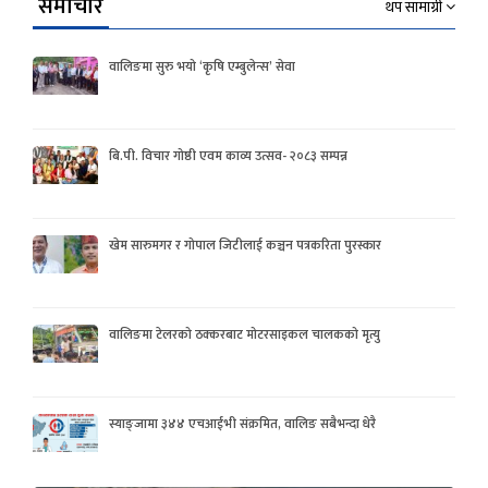
समाचार
थप सामाग्री
वालिङमा सुरु भयो ‘कृषि एम्बुलेन्स’ सेवा
बि.पी. विचार गोष्ठी एवम काव्य उत्सव- २०८३ सम्पन्न
खेम सारुमगर र गोपाल जिटीलाई कञ्चन पत्रकरिता पुरस्कार
वालिङमा टेलरको ठक्करबाट मोटरसाइकल चालकको मृत्यु
स्याङ्जामा ३४४ एचआईभी संक्रमित, वालिङ सबैभन्दा धेरै