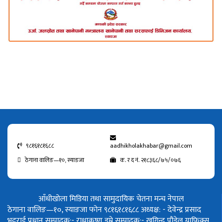
९८१६१८१६८८
aadhikholakhabar@gmail.com
ठेगाना वालिङ—१०, स्याङजा
क. र द नं. २१८३६८/७५/०७६
आँधीखोला मिडिया तथा सामुदायिक चेतना मन्च नेपाल
ठेगाना वालिङ—१०, स्याङजा फोन ९८१६१८१६८८
अध्यक्ष: - देवेन्द्र प्रसाद
भट्टराई
प्रधान सम्पादक:- राधाकृष्ण डुम्रे
सम्पादक:- खगिन्द्र पौडेल
ग्राफिक्स