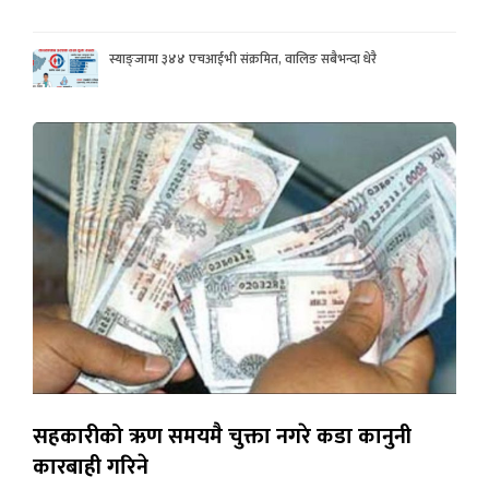
स्याङ्जामा ३४४ एचआईभी संक्रमित, वालिङ सबैभन्दा धेरै
सहकारीको ऋण समयमै चुक्ता नगरे कडा कानुनी
कारबाही गरिने