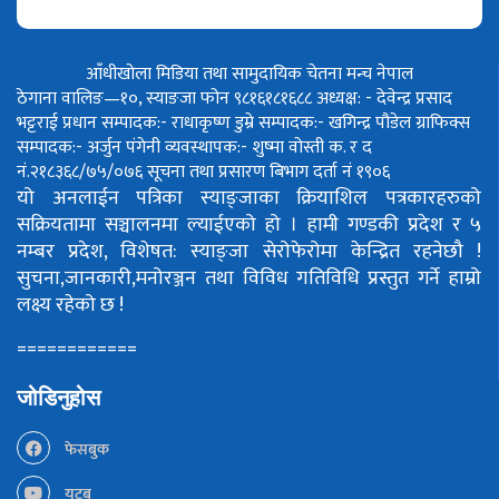
आँधीखोला मिडिया तथा सामुदायिक चेतना मन्च नेपाल
ठेगाना वालिङ—१०, स्याङजा फोन ९८१६१८१६८८
अध्यक्ष: - देवेन्द्र प्रसाद
भट्टराई
प्रधान सम्पादक:- राधाकृष्ण डुम्रे
सम्पादक:- खगिन्द्र पौडेल
ग्राफिक्स
सम्पादक:- अर्जुन पंगेनी
व्यवस्थापक:- शुष्मा वोस्ती
क. र द
नं.२१८३६८/७५/०७६
सूचना तथा प्रसारण बिभाग दर्ता नं १९०६
यो अनलाईन पत्रिका स्याङ्जाका क्रियाशिल पत्रकारहरुको
सक्रियतामा सञ्चालनमा ल्याईएको हो ।
हामी गण्डकी प्रदेश र ५
नम्बर प्रदेश, विशेषत: स्याङ्जा सेरोफेरोमा केन्द्रित रहनेछौ !
सुचना,जानकारी,मनोरञ्जन तथा विविध गतिविधि प्रस्तुत गर्ने हाम्रो
लक्ष्य रहेको छ !
============
जोडिनुहोस
फेसबुक
युटूब