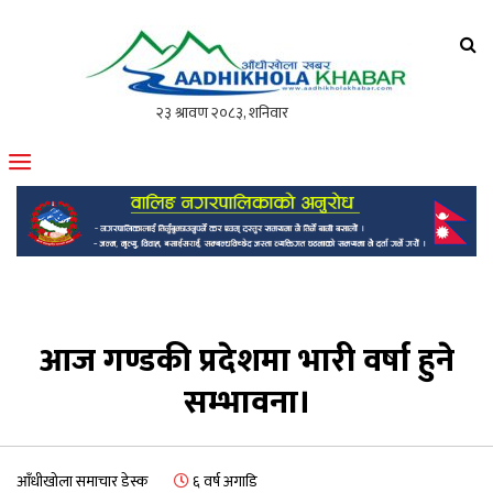
आँधीखोला खवर
मोफसलकै लोकप्रिय अनलाइन पत्रिका
आज गण्डकी प्रदेशमा भारी वर्षा हुने
सम्भावना।
आँधीखोला समाचार डेस्क
६ वर्ष अगाडि