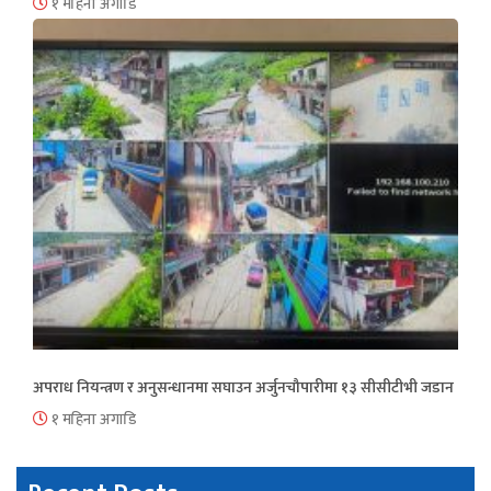
१ महिना अगाडि
अपराध नियन्त्रण र अनुसन्धानमा सघाउन अर्जुनचौपारीमा १३ सीसीटीभी जडान
१ महिना अगाडि