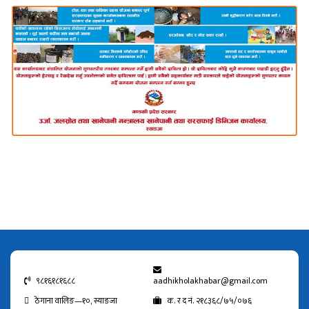
९८१६१८१६८८
aadhikholakhabar@gmail.com
ठेगाना वालिङ—१०, स्याङजा
क. र द नं. २१८३६८/७५/०७६