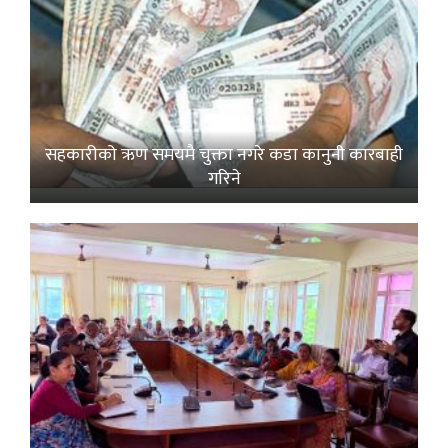
सहकारीको ऋण समयमै चुक्ता नगरे कडा कानुनी कारबाही
गरिने