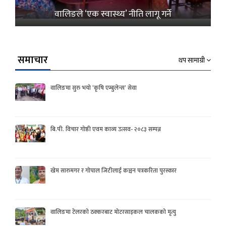
वालिङले ‘एक स्वास्थ्य’ नीति लागू गर्ने
समाचार
थप सामाग्री
वालिङमा सुरु भयो ‘कृषि एम्बुलेन्स’ सेवा
बि.पी. विचार गोष्ठी एवम काव्य उत्सव- २०८३ सम्पन्न
खेम सारुमगर र गोपाल जिटीलाई कञ्चन पत्रकरिता पुरस्कार
वालिङमा टेलरको ठक्करबाट मोटरसाइकल चालकको मृत्यु