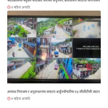
फेदीखोलामा क्युआर कोडबाट मौरीको अनुगमन, प्रविधिसँग जोडियो मौरीपालन
१ महिना अगाडि
अपराध नियन्त्रण र अनुसन्धानमा सघाउन अर्जुनचौपारीमा १३ सीसीटीभी जडान
१ महिना अगाडि