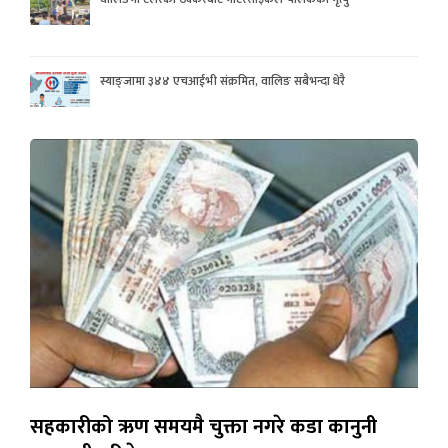
स्याङ्जामा ३४४ एचआईभी संक्रमित, वालिङ सबैभन्दा धेरै
सहकारीको ऋण समयमै चुक्ता नगरे कडा कानुनी