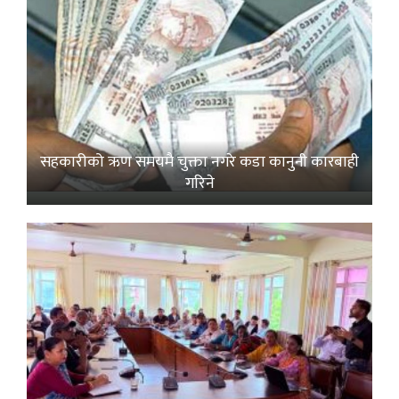
सहकारीको ऋण समयमै चुक्ता नगरे कडा कानुनी कारबाही
गरिने