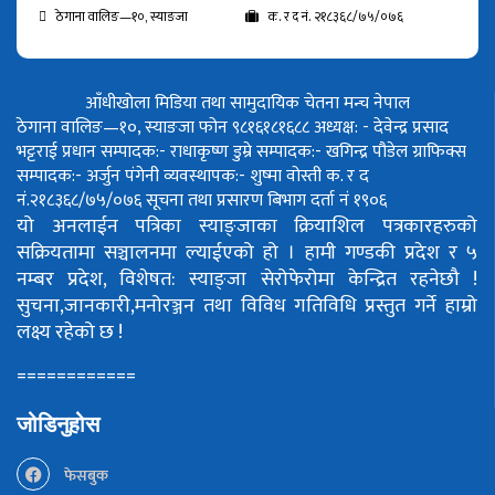
ठेगाना वालिङ—१०, स्याङजा
क. र द नं. २१८३६८/७५/०७६
आँधीखोला मिडिया तथा सामुदायिक चेतना मन्च नेपाल
ठेगाना वालिङ—१०, स्याङजा फोन ९८१६१८१६८८
अध्यक्ष: - देवेन्द्र प्रसाद
भट्टराई
प्रधान सम्पादक:- राधाकृष्ण डुम्रे
सम्पादक:- खगिन्द्र पौडेल
ग्राफिक्स
सम्पादक:- अर्जुन पंगेनी
व्यवस्थापक:- शुष्मा वोस्ती
क. र द
नं.२१८३६८/७५/०७६
सूचना तथा प्रसारण बिभाग दर्ता नं १९०६
यो अनलाईन पत्रिका स्याङ्जाका क्रियाशिल पत्रकारहरुको
सक्रियतामा सञ्चालनमा ल्याईएको हो ।
हामी गण्डकी प्रदेश र ५
नम्बर प्रदेश, विशेषत: स्याङ्जा सेरोफेरोमा केन्द्रित रहनेछौ !
सुचना,जानकारी,मनोरञ्जन तथा विविध गतिविधि प्रस्तुत गर्ने हाम्रो
लक्ष्य रहेको छ !
============
जोडिनुहोस
फेसबुक