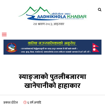
आँधीखोला खवर
मोफसलकै लोकप्रिय अनलाइन पत्रिका
स्याङ्जाको पुतलीबजारमा
खानेपानीको हाहाकार
प्रकाश डोटेल
६ वर्ष अगाडि