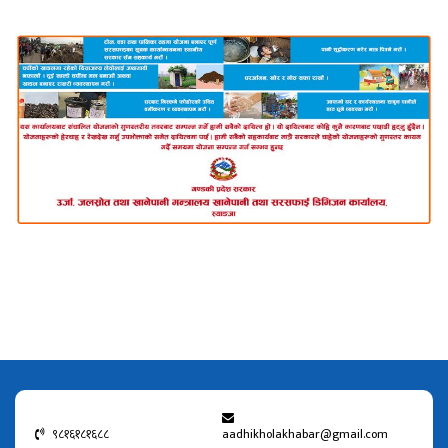
९८१६१८१६८८
aadhikholakhabar@gmail.com