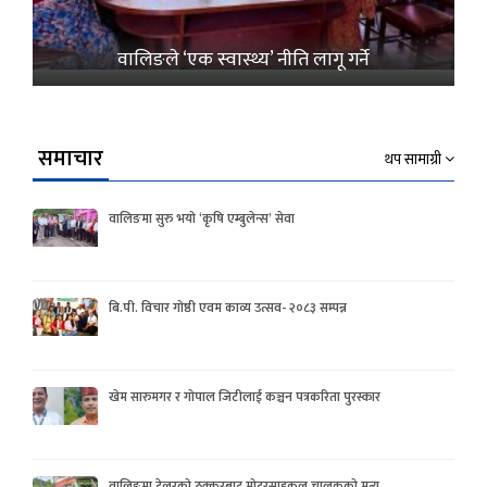
वालिङले ‘एक स्वास्थ्य’ नीति लागू गर्ने
समाचार
थप सामाग्री
वालिङमा सुरु भयो ‘कृषि एम्बुलेन्स’ सेवा
बि.पी. विचार गोष्ठी एवम काव्य उत्सव- २०८३ सम्पन्न
खेम सारुमगर र गोपाल जिटीलाई कञ्चन पत्रकरिता पुरस्कार
वालिङमा टेलरको ठक्करबाट मोटरसाइकल चालकको मृत्यु