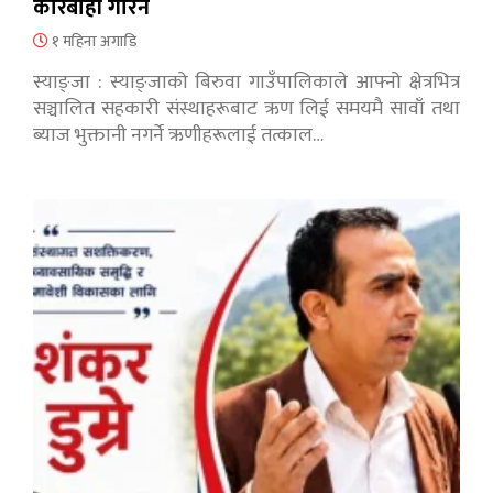
कारबाही गरिने
१ महिना अगाडि
स्याङ्जा : स्याङ्जाको बिरुवा गाउँपालिकाले आफ्नो क्षेत्रभित्र
सञ्चालित सहकारी संस्थाहरूबाट ऋण लिई समयमै सावाँ तथा
ब्याज भुक्तानी नगर्ने ऋणीहरूलाई तत्काल…