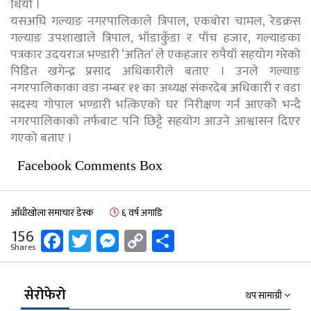
थियो ।
यसअघि गल्याङ नगरपालिकाले त्रिपाल, एकबोरा चामल, रेडक्रस
गल्याङ उपशाखाले त्रिपाल, भाँडाकुँडा र पाँच हजार, गल्याङका
पत्रकार उदयराज भण्डारी ‘अतित’ ले एकहजार रुपैयाँ सहयोग गरेको
पिडित खगेन्द्र प्रसाद अधिकारीले बताए । उनले गल्याङ
नगरपालिकाका वडा नम्बर ११ का अध्यक्ष संकरदेब अधिकारी र वडा
सदस्य गोपाल भण्डारी भत्किएको घर निरीक्षण गर्न आएकोे भन्दै
नगरपालिकाको तर्फबाट पनि छिट्टै सहयोग आउने आश्वासन दिएर
गएको बताए ।
Facebook Comments Box
आँधीखोला समाचार डेस्क
६ वर्ष अगाडि
Facebook
Twitter
Messenger
Copy
Share
156
Shares
Link
सेरोफेरो
थप सामाग्री