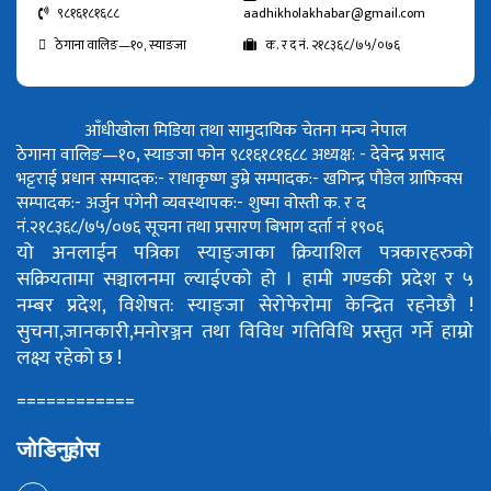
९८१६१८१६८८
aadhikholakhabar@gmail.com
ठेगाना वालिङ—१०, स्याङजा
क. र द नं. २१८३६८/७५/०७६
आँधीखोला मिडिया तथा सामुदायिक चेतना मन्च नेपाल
ठेगाना वालिङ—१०, स्याङजा फोन ९८१६१८१६८८
अध्यक्ष: - देवेन्द्र प्रसाद
भट्टराई
प्रधान सम्पादक:- राधाकृष्ण डुम्रे
सम्पादक:- खगिन्द्र पौडेल
ग्राफिक्स
सम्पादक:- अर्जुन पंगेनी
व्यवस्थापक:- शुष्मा वोस्ती
क. र द
नं.२१८३६८/७५/०७६
सूचना तथा प्रसारण बिभाग दर्ता नं १९०६
यो अनलाईन पत्रिका स्याङ्जाका क्रियाशिल पत्रकारहरुको
सक्रियतामा सञ्चालनमा ल्याईएको हो ।
हामी गण्डकी प्रदेश र ५
नम्बर प्रदेश, विशेषत: स्याङ्जा सेरोफेरोमा केन्द्रित रहनेछौ !
सुचना,जानकारी,मनोरञ्जन तथा विविध गतिविधि प्रस्तुत गर्ने हाम्रो
लक्ष्य रहेको छ !
============
जोडिनुहोस