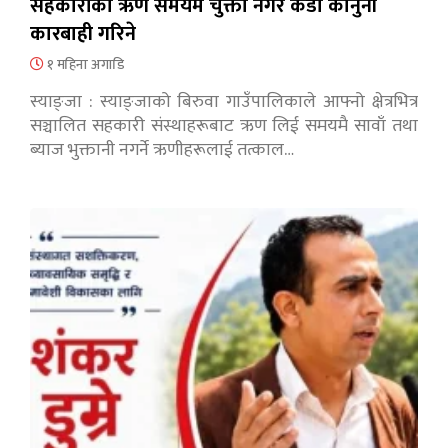
सहकारीको ऋण समयमै चुक्ता नगरे कडा कानुनी
कारबाही गरिने
१ महिना अगाडि
स्याङ्जा : स्याङ्जाको बिरुवा गाउँपालिकाले आफ्नो क्षेत्रभित्र
सञ्चालित सहकारी संस्थाहरूबाट ऋण लिई समयमै सावाँ तथा
ब्याज भुक्तानी नगर्ने ऋणीहरूलाई तत्काल…