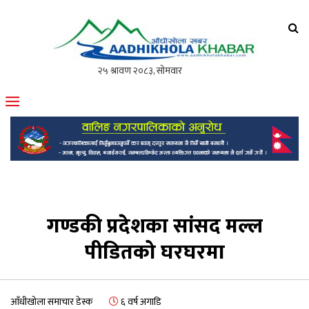
आँधीखोला खवर
मोफसलकै लोकप्रिय अनलाइन पत्रिका
गण्डकी प्रदेशका सांसद मल्ल
पीडितको घरघरमा
आँधीखोला समाचार डेस्क
६ वर्ष अगाडि