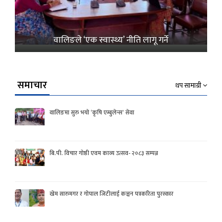
वालिङले ‘एक स्वास्थ्य’ नीति लागू गर्ने
समाचार
थप सामाग्री
वालिङमा सुरु भयो ‘कृषि एम्बुलेन्स’ सेवा
बि.पी. विचार गोष्ठी एवम काव्य उत्सव- २०८३ सम्पन्न
खेम सारुमगर र गोपाल जिटीलाई कञ्चन पत्रकरिता पुरस्कार