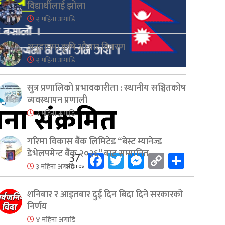
विद्यार्थीलाई झोला
२ महिना अगाडि
अनुदानमा कृषि औजार वितरण
२ महिना अगाडि
सुत्र प्रणालिको प्रभावकारीता : स्थानीय सञ्चितकोष
व्यवस्थापन प्रणाली
ना संक्रमित
२ महिना अगाडि
गरिमा विकास बैंक लिमिटेड “बेस्ट म्यानेज्ड
डेभेलपमेन्ट बैंक २०२६” बाट सम्मानित
Facebook
Twitter
Messenger
Copy
Share
37
३ महिना अगाडि
Shares
Link
शनिबार र आइतबार दुई दिन बिदा दिने सरकारको
निर्णय
४ महिना अगाडि