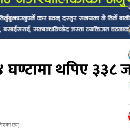
 घण्टामा थपिए ३३८ ज
थपिएका छन्।