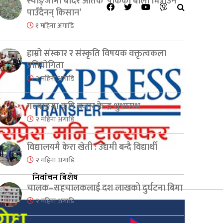
स्याङ्जामा बाँदर आतंक ‘पाकेको बाली भित्राउनै
पाउँदैनन् किसान’
१ महिना अगाडि
हाम्रो संस्कार र संस्कृति विषयक वक्तृत्वकला
प्रतियोगिता
२ महिना अगाडि
गल्याङमा कृषि बजार केन्द्र शुभारम्भ
२ महिना अगाडि
विद्यालयमै केरा खेती : उद्यमी बन्दै विद्यार्थी
२ महिना अगाडि
निर्वाचन बिशेष
चालक–सहचालकलाई दश लाखको दुर्घटना बिमा
२ महिना अगाडि