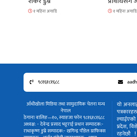
शंकर डुम्रे
प्रविधिसँग
१ महिना अगाडि
१ महिना अगाडि
९८१६१८१६८८
aadh
आँधीखोला मिडिया तथा सामुदायिक चेतना मन्च
यो अनलाईन
नेपाल
पत्रकार
ठेगाना वालिङ—१०, स्याङजा फोन ९८१६१८१६८८
ल्याईएको 
अध्यक्ष: - देवेन्द्र प्रसाद भट्टराई
प्रधान सम्पादक:-
प्रदेश, वि
राधाकृष्ण डुम्रे
सम्पादक:- खगिन्द्र पौडेल
ग्राफिक्स
रहनेछौ 