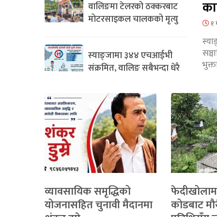
का
वालिङमा टेलरको ठक्करबाट
मोटरसाइकल चालकको मृत्यु
१ 
स्या
सञ्
स्याङ्जामा ३४४ एचआईभी
भुक्
संक्रमित, वालिङ सबैभन्दा धेरै
व्यावसायिक समृद्धिको
फेदीखोलाम
योजनासहित चुनावी मैदानमा
कोडबाट मौ