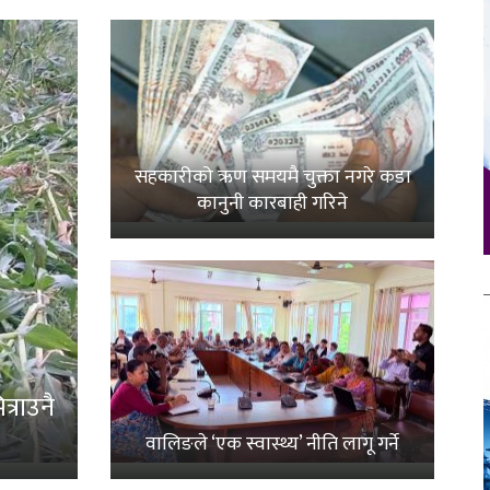
सहकारीको ऋण समयमै चुक्ता नगरे कडा
कानुनी कारबाही गरिने
्राउनै
वालिङले ‘एक स्वास्थ्य’ नीति लागू गर्ने