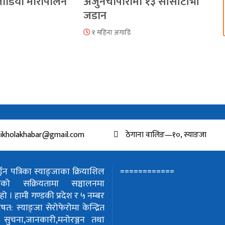
 जोडियो मौरीपालन
अर्जुनचौपारीमा १३ सीसीटीभी
जडान
१ महिना अगाडि
ikholakhabar@gmail.com
ठेगाना वालिङ—१०, स्याङजा
============
 पत्रिका स्याङ्जाका क्रियाशिल
हरुको सक्रियतामा सञ्चालनमा
हो ।
हामी गण्डकी प्रदेश र ५ नम्बर
शेषत: स्याङ्जा सेरोफेरोमा केन्द्रित
!
सुचना,जानकारी,मनोरञ्जन तथा