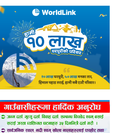
er
are