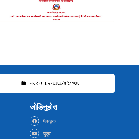
क. र द नं. २१८३६८/७५/०७६
जोडिनुहोस
फेसबुक
युटूब