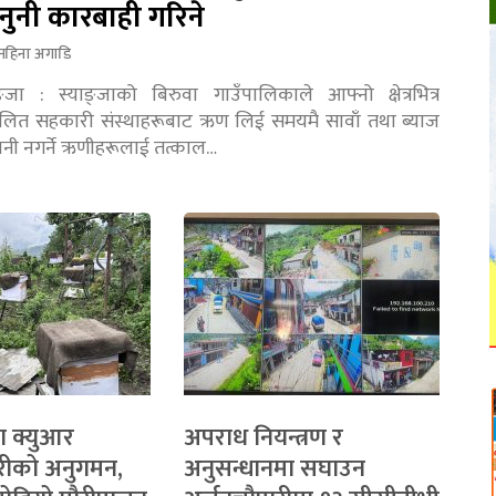
नुनी कारबाही गरिने
महिना अगाडि
ङ्जा : स्याङ्जाको बिरुवा गाउँपालिकाले आफ्नो क्षेत्रभित्र
चालित सहकारी संस्थाहरूबाट ऋण लिई समयमै सावाँ तथा ब्याज
तानी नगर्ने ऋणीहरूलाई तत्काल…
ा क्युआर
अपराध नियन्त्रण र
रीको अनुगमन,
अनुसन्धानमा सघाउन