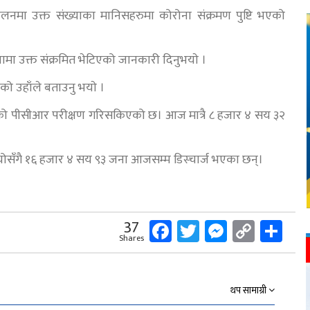
्मेलनमा उक्त संख्याका मानिसहरुमा कोरोना संक्रमण पुष्टि भएको
शालामा उक्त संक्रमित भेटिएको जानकारी दिनुभयाे ।
ो उहाँले बताउनु भयाे ।
ो पीसीआर परीक्षण गरिसकिएको छ। आज मात्रै ८ हजार ४ सय ३२
। योसँगै १६ हजार ४ सय ९३ जना आजसम्म डिस्चार्ज भएका छन्।
Facebook
Twitter
Messeng
Copy
Sh
37
Shares
Link
थप सामाग्री