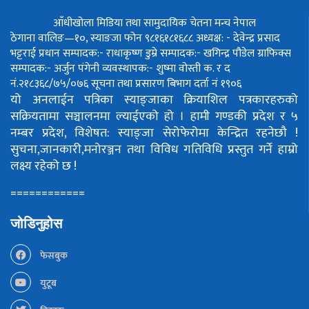
आँधीखोला मिडिया तथा सामुदायिक चेतना मन्च नेपाल
ठेगाना वालिङ—१०, स्याङजा फोन ९८१६१८१६८८
अध्यक्ष: - देवेन्द्र प्रसाद
भट्टराई
प्रधान सम्पादक:- राधाकृष्ण डुम्रे
सम्पादक:- खगिन्द्र पौडेल
ग्राफिक्स
सम्पादक:- अर्जुन पंगेनी
व्यवस्थापक:- शुष्मा वोस्ती
क. र द
नं.२१८३६८/७५/०७६
सूचना तथा प्रसारण बिभाग दर्ता नं १९०६
यो अनलाईन पत्रिका स्याङ्जाका क्रियाशिल पत्रकारहरुको
सक्रियतामा सञ्चालनमा ल्याईएको हो ।
हामी गण्डकी प्रदेश र ५
नम्बर प्रदेश, विशेषत: स्याङ्जा सेरोफेरोमा केन्द्रित रहनेछौ !
सुचना,जानकारी,मनोरञ्जन तथा विविध गतिविधि प्रस्तुत गर्ने हाम्रो
लक्ष्य रहेको छ !
============
जोडिनुहोस
फेसबुक
युटूब