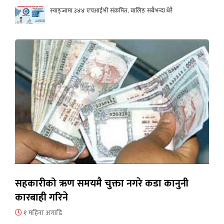
स्याङ्जामा ३४४ एचआईभी संक्रमित, वालिङ सबैभन्दा धेरै
सहकारीको ऋण समयमै चुक्ता नगरे कडा कानुनी
कारबाही गरिने
१ महिना अगाडि