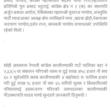
प्रसाद पाण्डेय, काँग्रेस महासमिति सदस्य माया राना,महाधिशेन
प्रतिनिधी गुरु प्रसाद भट्टराई, कांग्रेस क्षेत्र नं २ (क) का सभापति
अर्जुन प्रकाश अर्याल, नेबिसंघका महामन्त्री युवराज पाण्डेय, जनमुक्ति
पार्टी स्याङजाका अध्यक्ष बोम लामिछाने मगर ,खडक झेडी,नेकपाका
नारायण पाण्डेय,दर्शन राना, सरस्वती पाण्डेय लगायतको उपस्थिति
रहेको थियो ।
.
सोही अवसरमा नेपाली कांग्रेस कालीगण्डकी गाउँ पालिका वडा नं
२,३,४,५ मा संकलन गरिएको रकम रु दुई लाख अ५८ हजार नौ सय
६५ र सुर्यज्योति क्लब कालीगण्डकी ४ खहरेबाट रु चालिस हजार
गरी दुई लाख ९८ हजार नौ सय ६५ रुपियाँ मृतक र बिस्थापितको
परिवारलाई हस्तान्तरण गरिएको तरुणदलका कालीगण्डकी
गाँउसभापति यादव पाण्डे सुन्दरले जानकारी दिनुभयो ।
.