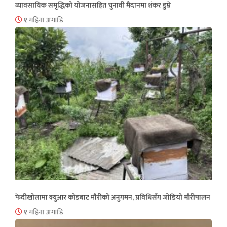
व्यावसायिक समृद्धिको योजनासहित चुनावी मैदानमा शंकर डुम्रे
१ महिना अगाडि
फेदीखोलामा क्युआर कोडबाट मौरीको अनुगमन, प्रविधिसँग जोडियो मौरीपालन
१ महिना अगाडि