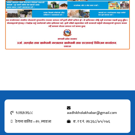
९८१६१८१६८८
aadhikholakhabar@gmail.com
ठेगाना वालिङ—१०, स्याङजा
क. र द नं. २१८३६८/७५/०७६