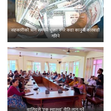
सहकारीको ऋण समयमै चुक्ता नगरे कडा कानुनी कारबाही
गरिने
वालिङले ‘एक स्वास्थ्य’ नीति लागू गर्ने