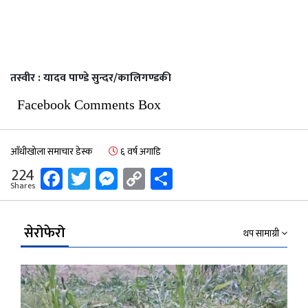
तस्वीर : यादव पाण्डे सुन्दर/कालिगण्डकी
Facebook Comments Box
आँधीखोला समाचार डेस्क
६ वर्ष अगाडि
Facebook
Twitter
Messenger
Copy
Share
224
Shares
Link
सेरोफेरो
थप सामाग्री