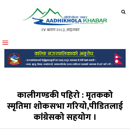
आँधीखोला खवर
मोफसलकै लोकप्रिय अनलाइन पत्रिका
कालीगण्डकी पहिरो : मृतकको
स्मृतिमा शोकसभा गरियो,पीडितलाई
कांग्रेसको सहयोग ।