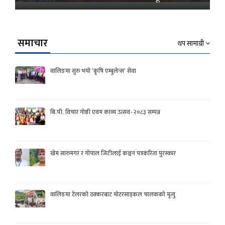
समाचार
थप सामाग्री
वालिङमा सुरु भयो ‘कृषि एम्बुलेन्स’ सेवा
बि.पी. विचार गोष्ठी एवम काव्य उत्सव- २०८३ सम्पन्न
खेम सारुमगर र गोपाल जिटीलाई कञ्चन पत्रकरिता पुरस्कार
वालिङमा टेलरको ठक्करबाट मोटरसाइकल चालकको मृत्यु