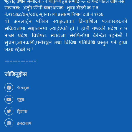
भट्टराई
प्रधान सम्पादक:- राधाकृष्ण डुम्रे
सम्पादक:- खगिन्द्र पौडेल
ग्राफिक्स
सम्पादक:- अर्जुन पंगेनी
व्यवस्थापक:- शुष्मा वोस्ती
क. र द
नं.२१८३६८/७५/०७६
सूचना तथा प्रसारण बिभाग दर्ता नं १९०६
यो अनलाईन पत्रिका स्याङ्जाका क्रियाशिल पत्रकारहरुको
सक्रियतामा सञ्चालनमा ल्याईएको हो ।
हामी गण्डकी प्रदेश र ५
नम्बर प्रदेश, विशेषत: स्याङ्जा सेरोफेरोमा केन्द्रित रहनेछौ !
सुचना,जानकारी,मनोरञ्जन तथा विविध गतिविधि प्रस्तुत गर्ने हाम्रो
लक्ष्य रहेको छ !
============
जोडिनुहोस
फेसबुक
युटूब
ट्विटहरु
इन्स्टाग्राम