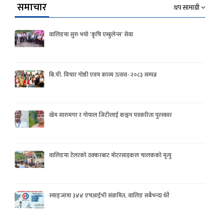
समाचार
थप सामाग्री
वालिङमा सुरु भयो ‘कृषि एम्बुलेन्स’ सेवा
बि.पी. विचार गोष्ठी एवम काव्य उत्सव- २०८३ सम्पन्न
खेम सारुमगर र गोपाल जिटीलाई कञ्चन पत्रकरिता पुरस्कार
वालिङमा टेलरको ठक्करबाट मोटरसाइकल चालकको मृत्यु
स्याङ्जामा ३४४ एचआईभी संक्रमित, वालिङ सबैभन्दा धेरै