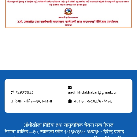
९८१६१८१६८८
aadhikholakhabar@gmail.com
ठेगाना वालिङ—१०, स्याङजा
क. र द नं. २१८३६८/७५/०७६
आँधीखोला मिडिया तथा सामुदायिक चेतना मन्च नेपाल
ठेगाना वालिङ—१०, स्याङजा फोन ९८१६१८१६८८
अध्यक्ष: - देवेन्द्र प्रसाद