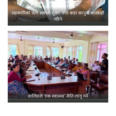
सहकारीको ऋण समयमै चुक्ता नगरे कडा कानुनी कारबाही
गरिने
वालिङले ‘एक स्वास्थ्य’ नीति लागू गर्ने