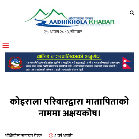
आँधीखोला खवर
मोफसलकै लोकप्रिय अनलाइन पत्रिका
कोइराला परिवारद्वारा मातापिताको
नाममा अक्षयकोष।
आँधीखोला समाचार डेस्क
६ वर्ष अगाडि