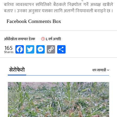
बारेमा व्यवस्थापन समितिको बैठकले निक्र्याेल गर्ने अध्यक्ष खत्रीले
बताए । उनका अनुसार यसका लागि अलग्गै नियमावली बनाइने छ ।
Facebook Comments Box
आँधीखोला समाचार डेस्क
६ वर्ष अगाडि
Facebook
Twitter
Messenger
Copy
Share
165
Shares
Link
सेरोफेरो
थप सामाग्री