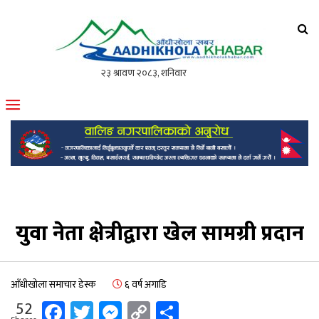
आँधीखोला खवर
मोफसलकै लोकप्रिय अनलाइन पत्रिका
युवा नेता क्षेत्रीद्वारा खेल सामग्री प्रदान
आँधीखोला समाचार डेस्क
६ वर्ष अगाडि
Facebook
Twitter
Messenger
Copy
Share
52