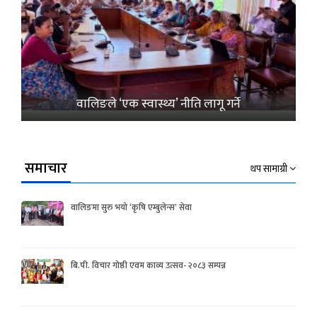
वालिङले ‘एक स्वास्थ्य’ नीति लागू गर्ने
समाचार
थप सामाग्री
वालिङमा सुरु भयो ‘कृषि एम्बुलेन्स’ सेवा
बि.पी. विचार गोष्ठी एवम काव्य उत्सव- २०८३ सम्पन्न