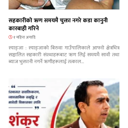
सहकारीको ऋण समयमै चुक्ता नगरे कडा कानुनी
कारबाही गरिने
१ महिना अगाडि
स्याङ्जा : स्याङ्जाको बिरुवा गाउँपालिकाले आफ्नो क्षेत्रभित्र
सञ्चालित सहकारी संस्थाहरूबाट ऋण लिई समयमै सावाँ तथा
ब्याज भुक्तानी नगर्ने ऋणीहरूलाई तत्काल…