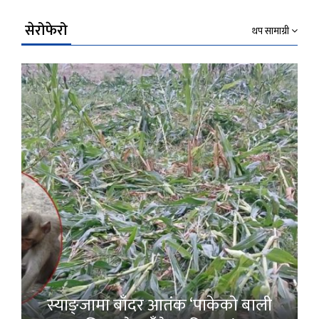
सेरोफेरो
थप सामाग्री
स्याङ्जामा बाँदर आतंक ‘पाकेको बाली