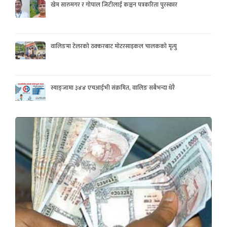
खेम सारुमगर र गोपाल जिटीलाई कञ्चन पत्रकरिता पुरस्कार
वालिङमा टेलरको ठक्करबाट मोटरसाइकल चालकको मृत्यु
स्याङ्जामा ३४४ एचआईभी संक्रमित, वालिङ सबैभन्दा धेरै