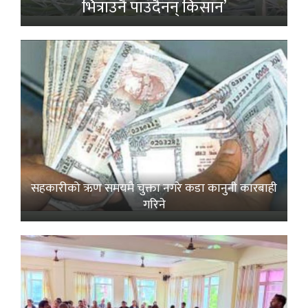
भित्राउनै पाउँदैनन् किसान’
सहकारीको ऋण समयमै चुक्ता नगरे कडा कानुनी कारबाही
गरिने