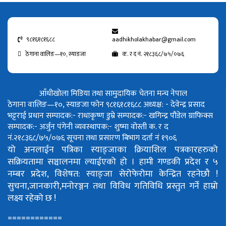
९८१६१८१६८८
aadhikholakhabar@gmail.com
ठेगाना वालिङ—१०, स्याङजा
क. र द नं. २१८३६८/७५/०७६
आँधीखोला मिडिया तथा सामुदायिक चेतना मन्च नेपाल
ठेगाना वालिङ—१०, स्याङजा फोन ९८१६१८१६८८
अध्यक्ष: - देवेन्द्र प्रसाद
भट्टराई
प्रधान सम्पादक:- राधाकृष्ण डुम्रे
सम्पादक:- खगिन्द्र पौडेल
ग्राफिक्स
सम्पादक:- अर्जुन पंगेनी
व्यवस्थापक:- शुष्मा वोस्ती
क. र द
नं.२१८३६८/७५/०७६
सूचना तथा प्रसारण बिभाग दर्ता नं १९०६
यो अनलाईन पत्रिका स्याङ्जाका क्रियाशिल पत्रकारहरुको
सक्रियतामा सञ्चालनमा ल्याईएको हो ।
हामी गण्डकी प्रदेश र ५
नम्बर प्रदेश, विशेषत: स्याङ्जा सेरोफेरोमा केन्द्रित रहनेछौ !
सुचना,जानकारी,मनोरञ्जन तथा विविध गतिविधि प्रस्तुत गर्ने हाम्रो
लक्ष्य रहेको छ !
============