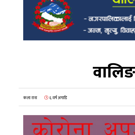
वालिङ
कला राना
६ वर्ष अगाडि