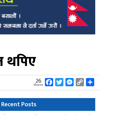
त थपिए
Facebook
Twitter
Messenger
Copy
Share
26
Shares
Link
Recent Posts