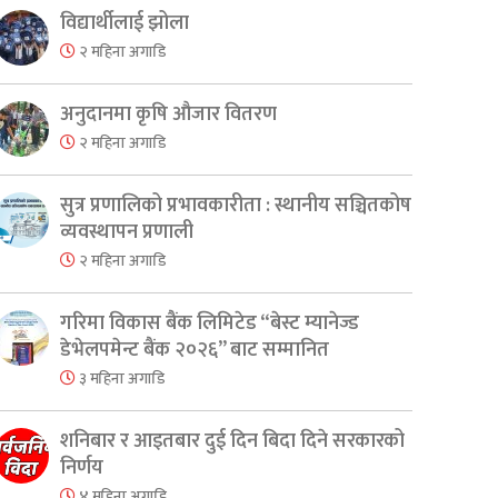
विद्यार्थीलाई झोला
२ महिना अगाडि
अनुदानमा कृषि औजार वितरण
२ महिना अगाडि
सुत्र प्रणालिको प्रभावकारीता : स्थानीय सञ्चितकोष
व्यवस्थापन प्रणाली
२ महिना अगाडि
er
are
गरिमा विकास बैंक लिमिटेड “बेस्ट म्यानेज्ड
डेभेलपमेन्ट बैंक २०२६” बाट सम्मानित
३ महिना अगाडि
शनिबार र आइतबार दुई दिन बिदा दिने सरकारको
निर्णय
४ महिना अगाडि