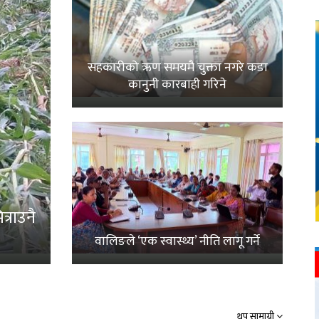
सहकारीको ऋण समयमै चुक्ता नगरे कडा
कानुनी कारबाही गरिने
्राउनै
वालिङले ‘एक स्वास्थ्य’ नीति लागू गर्ने
थप सामाग्री