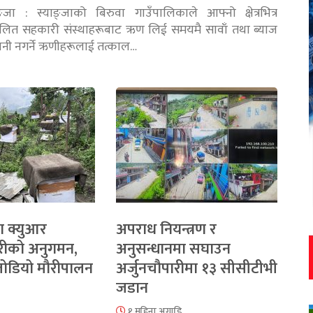
ङ्जा : स्याङ्जाको बिरुवा गाउँपालिकाले आफ्नो क्षेत्रभित्र
चालित सहकारी संस्थाहरूबाट ऋण लिई समयमै सावाँ तथा ब्याज
तानी नगर्ने ऋणीहरूलाई तत्काल…
ा क्युआर
अपराध नियन्त्रण र
रीको अनुगमन,
अनुसन्धानमा सघाउन
 जोडियो मौरीपालन
अर्जुनचौपारीमा १३ सीसीटीभी
जडान
१ महिना अगाडि