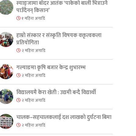
स्याङ्जामा बाँदर आतंक ‘पाकेको बाली भित्राउनै
पाउँदैनन् किसान’
१ महिना अगाडि
हाम्रो संस्कार र संस्कृति विषयक वक्तृत्वकला
प्रतियोगिता
२ महिना अगाडि
गल्याङमा कृषि बजार केन्द्र शुभारम्भ
२ महिना अगाडि
विद्यालयमै केरा खेती : उद्यमी बन्दै विद्यार्थी
२ महिना अगाडि
चालक–सहचालकलाई दश लाखको दुर्घटना बिमा
२ महिना अगाडि