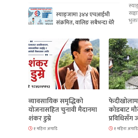
स्या
सञ्
स्याङ्जामा ३४४ एचआईभी
भुक्
संक्रमित, वालिङ सबैभन्दा धेरै
व्यावसायिक समृद्धिको
फेदीखोलाम
योजनासहित चुनावी मैदानमा
कोडबाट मौ
शंकर डुम्रे
प्रविधिसँग
१ महिना अगाडि
१ महिना अगाडि