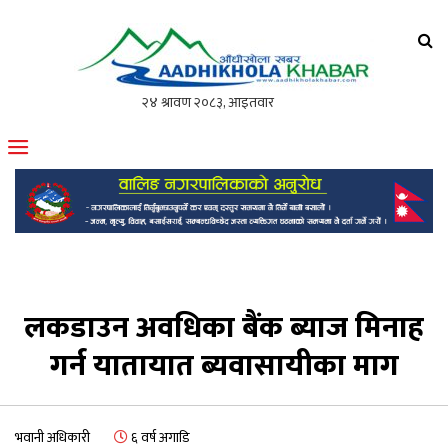
आँधीखोला खवर
मोफसलकै लोकप्रिय अनलाइन पत्रिका
लकडाउन अवधिका बैंक ब्याज मिनाह
गर्न यातायात ब्यवासायीका माग
भवानी अधिकारी
६ वर्ष अगाडि