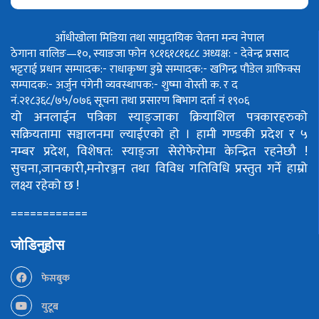
आँधीखोला मिडिया तथा सामुदायिक चेतना मन्च नेपाल
ठेगाना वालिङ—१०, स्याङजा फोन ९८१६१८१६८८
अध्यक्ष: - देवेन्द्र प्रसाद
भट्टराई
प्रधान सम्पादक:- राधाकृष्ण डुम्रे
सम्पादक:- खगिन्द्र पौडेल
ग्राफिक्स
सम्पादक:- अर्जुन पंगेनी
व्यवस्थापक:- शुष्मा वोस्ती
क. र द
नं.२१८३६८/७५/०७६
सूचना तथा प्रसारण बिभाग दर्ता नं १९०६
यो अनलाईन पत्रिका स्याङ्जाका क्रियाशिल पत्रकारहरुको
सक्रियतामा सञ्चालनमा ल्याईएको हो ।
हामी गण्डकी प्रदेश र ५
नम्बर प्रदेश, विशेषत: स्याङ्जा सेरोफेरोमा केन्द्रित रहनेछौ !
सुचना,जानकारी,मनोरञ्जन तथा विविध गतिविधि प्रस्तुत गर्ने हाम्रो
लक्ष्य रहेको छ !
============
जोडिनुहोस
फेसबुक
युटूब