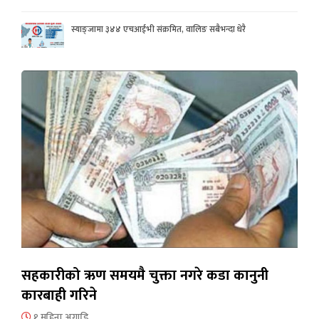
स्याङ्जामा ३४४ एचआईभी संक्रमित, वालिङ सबैभन्दा धेरै
सहकारीको ऋण समयमै चुक्ता नगरे कडा कानुनी
कारबाही गरिने
१ महिना अगाडि