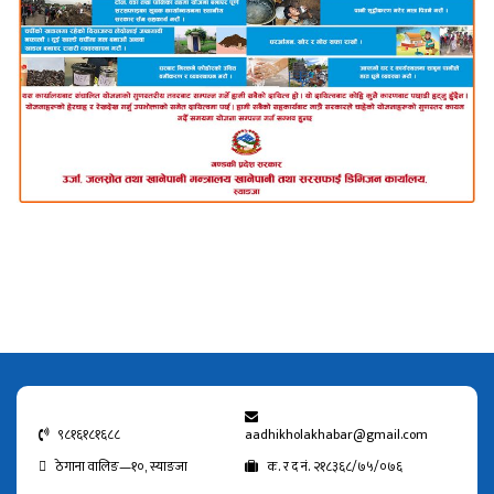
९८१६१८१६८८
aadhikholakhabar@gmail.com
ठेगाना वालिङ—१०, स्याङजा
क. र द नं. २१८३६८/७५/०७६