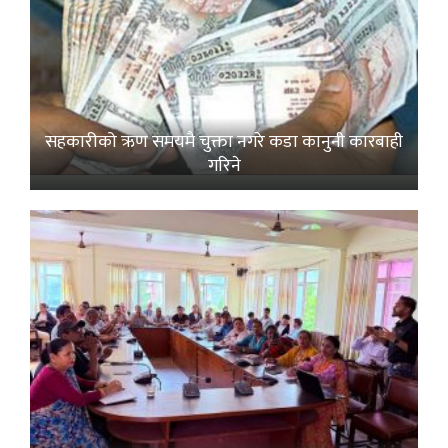
सहकारीको ऋण समयमै चुक्ता नगरे कडा कानुनी कारबाही
गरिने