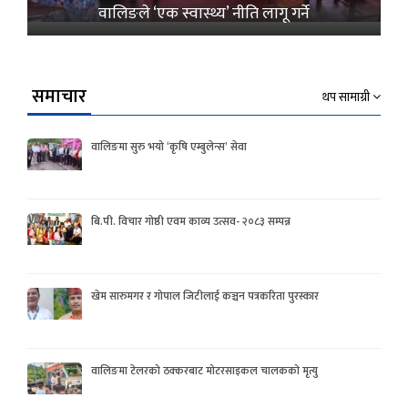
वालिङले ‘एक स्वास्थ्य’ नीति लागू गर्ने
समाचार
थप सामाग्री
वालिङमा सुरु भयो ‘कृषि एम्बुलेन्स’ सेवा
बि.पी. विचार गोष्ठी एवम काव्य उत्सव- २०८३ सम्पन्न
खेम सारुमगर र गोपाल जिटीलाई कञ्चन पत्रकरिता पुरस्कार
वालिङमा टेलरको ठक्करबाट मोटरसाइकल चालकको मृत्यु