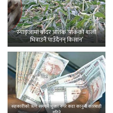
स्याङ्जामा बाँदर आतंक ‘पाकेको बाली
भित्राउनै पाउँदैनन् किसान’
सहकारीको ऋण समयमै चुक्ता नगरे कडा कानुनी कारबाही
गरिने