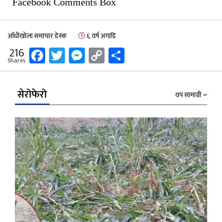
Facebook Comments Box
आँधीखोला समाचार डेस्क
६ वर्ष अगाडि
Facebook
Twitter
Messenger
Copy
Share
216
Shares
Link
सेरोफेरो
थप सामाग्री