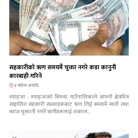
सहकारीको ऋण समयमै चुक्ता नगरे कडा कानुनी
कारबाही गरिने
१ महिना अगाडि
स्याङ्जा : स्याङ्जाको बिरुवा गाउँपालिकाले आफ्नो क्षेत्रभित्र
सञ्चालित सहकारी संस्थाहरूबाट ऋण लिई समयमै सावाँ तथा
ब्याज भुक्तानी नगर्ने ऋणीहरूलाई तत्काल…