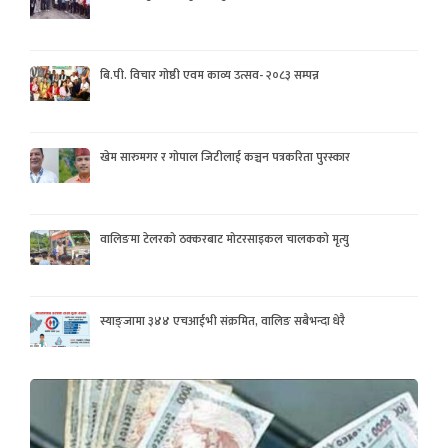
बि.पी. विचार गोष्ठी एवम काव्य उत्सव- २०८३ सम्पन्न
खेम सारुमगर र गोपाल जिटीलाई कञ्चन पत्रकरिता पुरस्कार
वालिङमा टेलरको ठक्करबाट मोटरसाइकल चालकको मृत्यु
स्याङ्जामा ३४४ एचआईभी संक्रमित, वालिङ सबैभन्दा धेरै