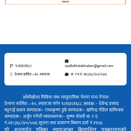
९८१६१८१६८८
aadhikholakhabar@gmail.com
ठेगाना वालिङ—१०, स्याङजा
क. र द नं. २१८३६८/७५/०७६
आँधीखोला मिडिया तथा सामुदायिक चेतना मन्च नेपाल
ठेगाना वालिङ—१०, स्याङजा फोन ९८१६१८१६८८
अध्यक्ष: - देवेन्द्र प्रसाद
भट्टराई
प्रधान सम्पादक:- राधाकृष्ण डुम्रे
सम्पादक:- खगिन्द्र पौडेल
ग्राफिक्स
सम्पादक:- अर्जुन पंगेनी
व्यवस्थापक:- शुष्मा वोस्ती
क. र द
नं.२१८३६८/७५/०७६
सूचना तथा प्रसारण बिभाग दर्ता नं १९०६
यो अनलाईन पत्रिका स्याङ्जाका क्रियाशिल पत्रकारहरुको