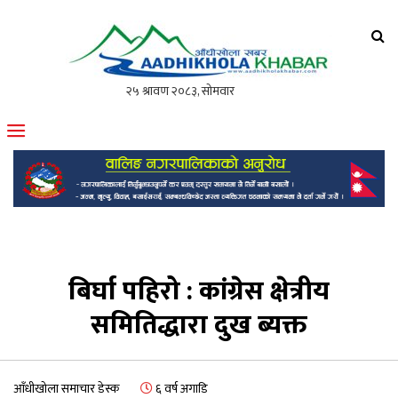
आँधीखोला खवर
मोफसलकै लोकप्रिय अनलाइन पत्रिका
बिर्घा पहिरो : कांग्रेस क्षेत्रीय
समितिद्धारा दुख ब्यक्त
आँधीखोला समाचार डेस्क
६ वर्ष अगाडि