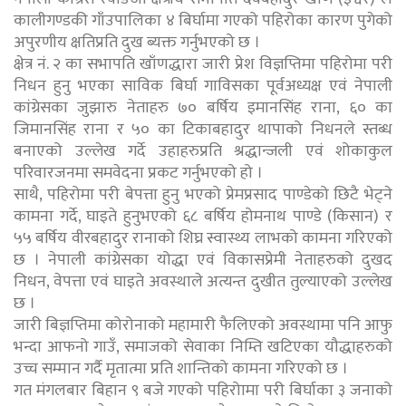
कालीगण्डकी गाँउपालिका ४ बिर्घामा गएको पहिरोका कारण पुगेको
अपुरणीय क्षतिप्रति दुख ब्यक्त गर्नुभएको छ ।
क्षेत्र नं. २ का सभापति खाँणद्धारा जारी प्रेश विज्ञप्तिमा पहिरोमा परी
निधन हुनु भएका साविक बिर्घा गाविसका पूर्वअध्यक्ष एवं नेपाली
कांग्रेसका जुझारु नेताहरु ७० बर्षिय इमानसिंह राना, ६० का
जिमानसिंह राना र ५० का टिकाबहादुर थापाको निधनले स्तब्ध
बनाएको उल्लेख गर्दे उहाहरुप्रति श्रद्धान्जली एवं शोकाकुल
परिवारजनमा समवेदना प्रकट गर्नुभएको हो ।
साथै, पहिरोमा परी बेपत्ता हुनु भएको प्रेमप्रसाद पाण्डेको छिटै भेट्ने
कामना गर्दे, घाइते हुनुभएको ६८ बर्षिय होमनाथ पाण्डे (किसान) र
५५ बर्षिय वीरबहादुर रानाको शिघ्र स्वास्थ्य लाभको कामना गरिएको
छ । नेपाली कांग्रेसका योद्धा एवं विकासप्रेमी नेताहरुको दुखद
निधन, वेपत्ता एवं घाइते अवस्थाले अत्यन्त दुखीत तुल्याएको उल्लेख
छ ।
जारी बिज्ञप्तिमा कोरोनाको महामारी फैलिएको अवस्थामा पनि आफु
भन्दा आफनो गाउँ, समाजको सेवाका निम्ति खटिएका यौद्धाहरुको
उच्च सम्मान गर्दै मृतात्मा प्रति शान्तिको कामना गरिएको छ ।
गत मंगलबार बिहान ९ बजे गएको पहिरोामा परी बिर्घाका ३ जनाको