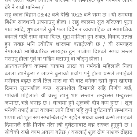
संगै जस्तो पर्छन ज्योतिष शास्त्रमा यी समयहरु शुभ कामका लागि
धेरै नै राम्रो मानिन्छ /
राहु काल बिहान 08:42 बजे देखि 10:25 बजे सम्म छ । यो समयमा
बिशेष सावधानी अपनाउनु होला । राहु कालमा सुरु गरिएका पूजा
पाठ आदि, शुभकामले कुनै फल दिदैन र व्यवशाहिक वा सामाजिक
कामले पछी सम्म बाधा दिन्छ, मुद्दा मामिला हुन सक्छ, विवाद उत्पन्न
हुन सक्छ भनि ज्योतिष शास्त्रमा बताईएको छ / य़ी समयहरु
नेपालको आधिकारिक समयहरु हुन् पात्रोमा दिएको समय अन्तर
गराउनु होला पूर्व वा पश्चिम घटाउनु वा जोड्नु होला ।
आत्यवस्यकिय काममा यात्रामा जादा वा गर्भवती महिलाले निला
काला खानेकुरा र लाउने कुराको प्रयोग गर्नु होला यसले तपाईंको
मनोबल बढ्छ साथै तिल मास वा यी बाट बनेका खाने कुरा खाएमा
दिमाग सृजनशील बन्छ, सृजनशील दिमागले सहि निर्णय गर्छ,
गर्भवती महिलाले यी वस्तु खानु भए सन्तान तन्दुरुस्त मन्दुरुस्त
जन्मन्छ, भन्ने भनाइ छ । यात्रामा हुने शूलको दोष कम हुन्छ । शूल
भनेको तपाई आज यात्रामा जाने दिशा पट्टि कुनै दुर्घटनाको सम्भावना
भएमा त्यो शूल संग सम्बन्धित दोष रहदैन अथवा कसो कसो तपाइको
दिमागले सहि निर्णय गरेर त्यो दुर्घटनाबाट बच्न सफल हुनुहुने छ ।
सोचेको राम्रो काम अवस्य बन्नेछ / यसलाई शुल दोष नाशक दोहाद