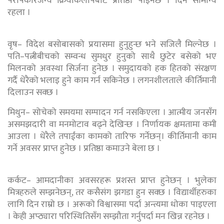
परोपकारजन्य क्रियाकलापबाट प्रतिष्ठा पाइनेछ । दिन सामान्य
रहला ।
वृष– विदेश बसोबासको प्रयासमा हुनुहुन्छ भने सजिलै मिल्नेछ ।
पति–पत्नीबीचको सम्वन्ध सुमधुर हुनुको साथै छुटेर बसेको भए
मिलनको अवस्था सिर्जना हुनेछ । समुदायको हक हितको संरक्षण
गर्दै धेरैको भलाइ हुने काम गर्न सकिनेछ । लगनशीलताले कीर्तिमानी
दिलाउन सक्छ ।
मिथुन– सोचेको समयमा सम्पादन गर्न नसकिएला । आत्मीय जनसँग
असमझदारी वा मनमोटाव बढ्ने देखिन्छ । निर्णायक क्षमतामा कमी
आउला । धेरैले तपाईंका कामको तारिफ गर्नेछन्। कीर्तिमानी काम
गर्ने अवसर प्राप्त हुनेछ । प्रतिष्ठा कमाउने बेला छ ।
कर्कट– आमदानीका अवसरहरू प्रशस्त प्राप्त हुनेछन् । भुलेका
मित्रहरुले सम्झनेछन्, तर कसैसंग झगडा हुन सक्छ । विद्यार्थीहरुका
लागि दिन राम्रो छ । अरूको विश्वासमा पर्दा अन्त्यमा धोका पाइएला
। केही अप्ठ्यारा परिस्थितिसँग सम्झौता गर्नुपर्दा मन खिन्न रहनेछ ।