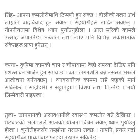
सिंह– आफ्ना कमजोरीमाथि टिप्पणी हुन सक्छ । बोलीको गलत अर्थ
लाग्नाले वादविवाद हुन सक्छ । सहयोगीहरू टाढिन सक्छन् ।
गोपनीयतामा विशेष ध्यान पुर्याउनुहोला । आस मारेको कामले
उत्साह जगाउनेछ। तत्काल लाभ नभए पनि विभिन्न सकारात्मक
संकेतहरू प्राप्त हुनेछन् ।
कन्या– कृषिमा कामको चाप र चौपायामा केही समस्या देखिए पनि
प्रशस्त धन आर्जन हुने समय छ । काम लगनशील बन्न नसक्ता अरूले
आलोचना गर्नसक्छन् । व्यावसायिक काममा राम्रै फड्को मार्न
सकिनेछ । साझेदारी र सट्टापट्टामा विशेष लाभ मिल्नेछ । नयाँ
जिम्मेवारी पाइएला ।
तुला– खानपानको असावधानीले स्वास्थ्य कमजोर बन्ने देखिन्छ ।
भेटघाटको अलमलले आजको योजना बिग्रन सक्छ, ध्यान पुर्याउनु
होला । चुनौतीहरूसँग सम्झौता गराउन सक्छ । तापनि, प्रयत्न गर्दा
सहयोगीका माध्यमबाट फाइदा उठाउन सकिनेछ ।