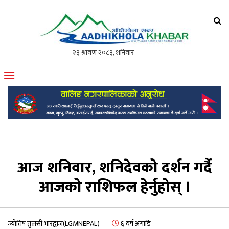
आँधीखोला खवर
मोफसलकै लोकप्रिय अनलाइन पत्रिका
आज शनिवार, शनिदेवको दर्शन गर्दै
आजको राशिफल हेर्नुहोस् ।
ज्योतिष तुलसी भारद्वाज(LGMNEPAL)
६ वर्ष अगाडि