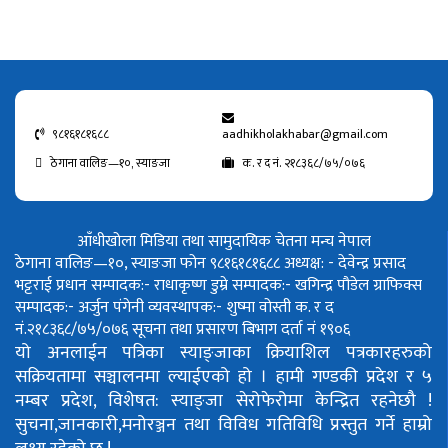
९८१६१८१६८८
aadhikholakhabar@gmail.com
ठेगाना वालिङ—१०, स्याङजा
क. र द नं. २१८३६८/७५/०७६
आँधीखोला मिडिया तथा सामुदायिक चेतना मन्च नेपाल
ठेगाना वालिङ—१०, स्याङजा फोन ९८१६१८१६८८
अध्यक्ष: - देवेन्द्र प्रसाद
भट्टराई
प्रधान सम्पादक:- राधाकृष्ण डुम्रे
सम्पादक:- खगिन्द्र पौडेल
ग्राफिक्स
सम्पादक:- अर्जुन पंगेनी
व्यवस्थापक:- शुष्मा वोस्ती
क. र द
नं.२१८३६८/७५/०७६
सूचना तथा प्रसारण बिभाग दर्ता नं १९०६
यो अनलाईन पत्रिका स्याङ्जाका क्रियाशिल पत्रकारहरुको
सक्रियतामा सञ्चालनमा ल्याईएको हो ।
हामी गण्डकी प्रदेश र ५
नम्बर प्रदेश, विशेषत: स्याङ्जा सेरोफेरोमा केन्द्रित रहनेछौ !
सुचना,जानकारी,मनोरञ्जन तथा विविध गतिविधि प्रस्तुत गर्ने हाम्रो