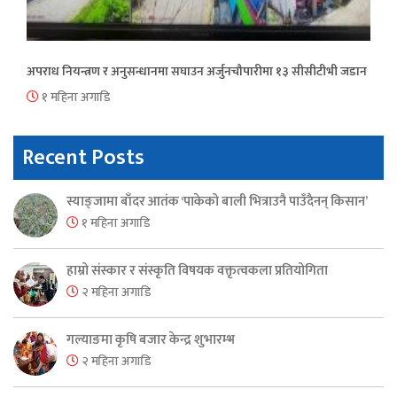
अपराध नियन्त्रण र अनुसन्धानमा सघाउन अर्जुनचौपारीमा १३ सीसीटीभी जडान
१ महिना अगाडि
Recent Posts
स्याङ्जामा बाँदर आतंक ‘पाकेको बाली भित्राउनै पाउँदैनन् किसान’
१ महिना अगाडि
हाम्रो संस्कार र संस्कृति विषयक वक्तृत्वकला प्रतियोगिता
२ महिना अगाडि
गल्याङमा कृषि बजार केन्द्र शुभारम्भ
२ महिना अगाडि