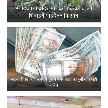
स्याङ्जामा बाँदर आतंक ‘पाकेको बाली
भित्राउनै पाउँदैनन् किसान’
सहकारीको ऋण समयमै चुक्ता नगरे कडा कानुनी कारबाही
गरिने