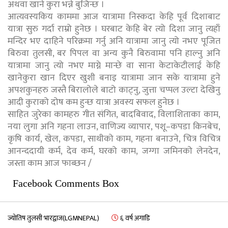
अथवा खाने कुरा भन्ने बुजिन्छ ।
आत्यवस्यकिय काममा आज यात्रामा निस्कदा केहि पूर्व दिशाबाट
यात्रा सुरु गर्दा राम्रो हुनेछ । घरबाट केहि बेर त्यो दिशा जानु त्यहाँ
मन्दिर भए दाहिने परिक्रमा गर्नु अनि यात्रामा जानु त्यो नभए पूजित
बिरुवा तुलसी, बर पिपल वा अन्य कुनै बिरुवामा पनि हाल्नु अनि
यात्रामा जानु त्यो नभए माग्ने मान्छे वा साना केटाकेटीलाई केहि
खानेकुरा खान दिएर खुशी बनाइ यात्रामा जान सके यात्रामा हुने
अपशकुनहरु जस्तै बिरालोले बाटो काट्नु, जुत्ता चप्पल उल्टा देखिनु
आदी कुराको दोष कम हुन्छ यात्रा अवस्य सफल हुनेछ ।
साहित जुरेका कामहरु गीत संगित, बादबिवाद, विलाशिताका काम,
नया लुगा अनि गहना लाउन, वाणिज्य व्यापार, पशू–कपडा किनबेच,
कृषि कार्य, खेल, कपडा, साथीको काम, गहना बनाउने, चित्र विचित्र
आनन्ददायी कर्म, देव कर्म, घरको काम, जग्गा जमिनको लेनदेन,
जस्ता काम आज फाब्छन /
Facebook Comments Box
ज्योतिष तुलसी भारद्वाज(LGMNEPAL)
६ वर्ष अगाडि