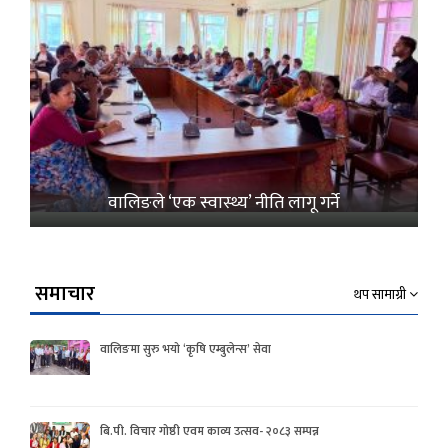
वालिङले ‘एक स्वास्थ्य’ नीति लागू गर्ने
समाचार
थप सामाग्री
वालिङमा सुरु भयो ‘कृषि एम्बुलेन्स’ सेवा
बि.पी. विचार गोष्ठी एवम काव्य उत्सव- २०८३ सम्पन्न