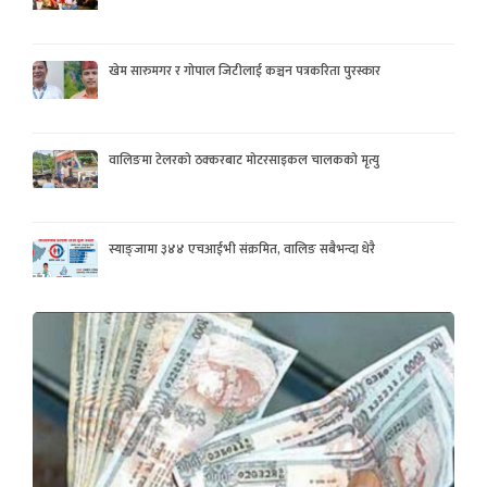
खेम सारुमगर र गोपाल जिटीलाई कञ्चन पत्रकरिता पुरस्कार
वालिङमा टेलरको ठक्करबाट मोटरसाइकल चालकको मृत्यु
स्याङ्जामा ३४४ एचआईभी संक्रमित, वालिङ सबैभन्दा धेरै