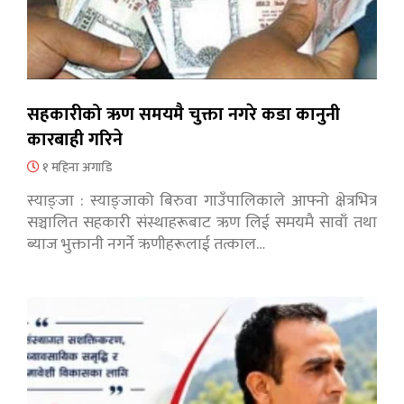
सहकारीको ऋण समयमै चुक्ता नगरे कडा कानुनी
कारबाही गरिने
१ महिना अगाडि
स्याङ्जा : स्याङ्जाको बिरुवा गाउँपालिकाले आफ्नो क्षेत्रभित्र
सञ्चालित सहकारी संस्थाहरूबाट ऋण लिई समयमै सावाँ तथा
ब्याज भुक्तानी नगर्ने ऋणीहरूलाई तत्काल…