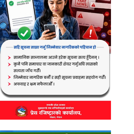
er
are