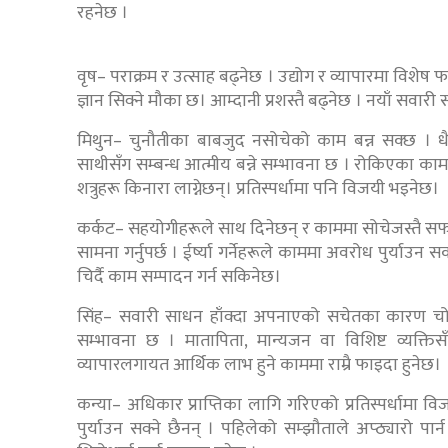
रहनेछ ।
वृष– पराक्रम र उत्साह बढ्नेछ । उद्योग र व्यापारमा विशेष फा
ज्ञान सिक्ने मौका छ। आम्दानी प्रशस्तै बढ्नेछ । नयाँ सवार
मिथुन– चुनौतीका बाबजुद नसोचेको काम बन्न सक्छ । धै
साथीसँग सम्बन्ध आत्मीय बन्ने सम्भावना छ । रोकिएका काम ब
शत्रुहरू किनारा लाग्नेछन्। प्रतिस्पर्धामा पनि विजयी भइनेछ।
कर्कट– सहयोगीहरूले साथ दिनेछन् र काममा सोचेजस्तै सफल
सामना गर्नुपर्छ । ईर्ष्या गर्नेहरूले काममा अवरोध पुर्याउ
चिर्दै काम सम्पादन गर्न सकिनेछ।
सिंह– सवारी साधन हाँक्दा अपनाएको सचेतका कारण चोटपट
सम्भावना छ । मातापिता, मान्यजन वा विशिष्ट व्यक्ति
व्यापारलगायत आर्थिक लाभ हुने काममा राम्रै फाइदा हुनेछ।
कन्या– अधिकार प्राप्तिका लागि गरिएको प्रतिस्पर्धामा 
पुर्याउन सक्ने छैनन् । पहिलेको सम्झौताले अप्ठ्यारो प