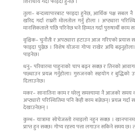
शिरोधार्य गर्दा फाइदा हुनेछ ।
तुला– बन्दव्यापारबाट फाइदा हुनेछ, आर्थिक पक्ष सबल नै
खरिद गर्दा राम्ररी मोलतोल गर्नु होला । अप्ठ्यारा परिस्थित
मानसिकताले पछि परिनेछ भने हिम्मत गर्दा पुरुषार्थी काम स
वृश्चिक– चुनौती र अपठ्यारा हटाउन आज गरिएको प्रयास स
फाइदा पुग्नेछ । विशेष योजना गोप्य राखेर अघि बढ्नुहोला
पाइनेछ।
धनु– परिवारमा पाहुनाको चाप बढ्न सक्छ र तिनको आवाग
पछ्याउन प्रयत्न गर्नुहोला। गुरुजनको सहयोग र बुद्धिको
दिलाउनेछ।
मकर– सानातिना काम र घरेलु समस्यामा नै आजको समय व्य
अप्ठ्यारो परिस्थितिमा पनि केही काम बन्नेछन्। प्रयत्न 
देखाउनेछन् ।
कुम्भ– यात्रामा सोचेजस्तो रमाइलो नहुन सक्छ । खानपानम
प्राप्त हुन सक्छ। गोप्य रहस्य पत्ता लगाउन सकिने समय छ। 