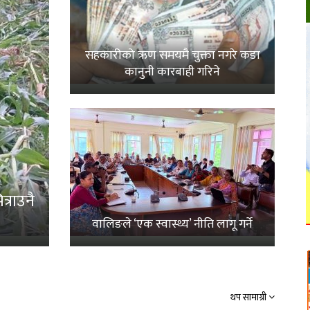
सहकारीको ऋण समयमै चुक्ता नगरे कडा
कानुनी कारबाही गरिने
्राउनै
वालिङले ‘एक स्वास्थ्य’ नीति लागू गर्ने
थप सामाग्री