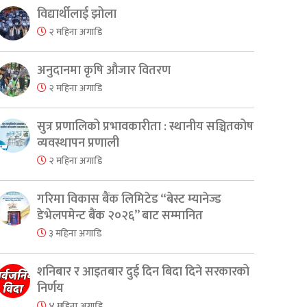
विद्यार्थीलाई झोला
२ महिना अगाडि
अनुदानमा कृषि औजार वितरण
२ महिना अगाडि
सुत्र प्रणालिको प्रभावकारीता : स्थानीय सञ्चितकोष
व्यवस्थापन प्रणाली
२ महिना अगाडि
गरिमा विकास बैंक लिमिटेड “बेस्ट म्यानेज्ड
डेभेलपमेन्ट बैंक २०२६” बाट सम्मानित
३ महिना अगाडि
शनिबार र आइतबार दुई दिन बिदा दिने सरकारको
निर्णय
४ महिना अगाडि