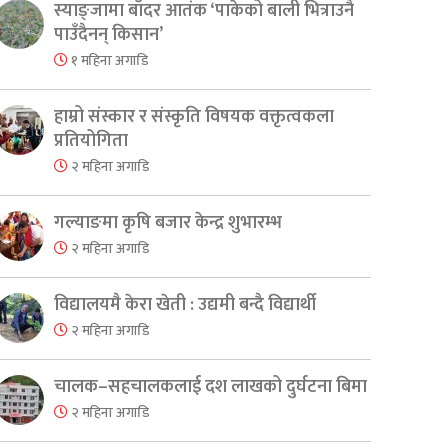
स्याङ्जामा बाँदर आतंक ‘पाकेको बाली भित्राउनै
पाउँदैनन् किसान’
१ महिना अगाडि
हाम्रो संस्कार र संस्कृति विषयक वक्तृत्वकला
प्रतियोगिता
२ महिना अगाडि
गल्याङमा कृषि बजार केन्द्र शुभारम्भ
२ महिना अगाडि
विद्यालयमै केरा खेती : उद्यमी बन्दै विद्यार्थी
२ महिना अगाडि
चालक–सहचालकलाई दश लाखको दुर्घटना बिमा
२ महिना अगाडि