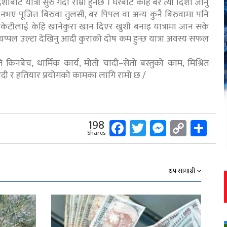
ट यात्रा सुरु गर्दा राम्रो हुनेछ । घरबाट केहि बेर त्यो दिशा जानु
 त्यो नभए पूजित बिरुवा तुलसी, बर पिपल वा अन्य कुनै बिरुवामा पनि
 केटाकेटीलाई केहि खानेकुरा खान दिएर खुशी बनाइ यात्रामा जान सके
्ता चप्पल उल्टा देखिनु आदी कुराको दोष कम हुन्छ यात्रा अवस्य सफल
किनबेच, धार्मिक कार्य, मोती चादी–सेतो बस्तुको काम, मिश्रित
ादी र हतियार प्रयोगको कामका लागि रामो छ /
Facebook
Twitter
Messeng
Copy
Sh
198
Shares
Link
थप सामाग्री