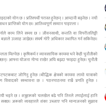
इदाको योग छ । प्रतिस्पर्धी परास्त हुनेछन् । आम्दानी बढ्नेछ । नयाँ
ी साधन प्राप्तिको योग छ। आतिथ्यपूर्ण सम्मान पाइएला ।
र्यले काम लिने समय छ । जीवनसाथी, सन्तति वा विपरीतलिङ्गी
न्नाले उत्साह जाग्नेछ। संघर्ष गरेरै अधिकार स्थापित गर्न सकिनेछ।
ता मिल्नेछ । कृषिकर्म र व्यावसायिक काममा भने केही चुनौतीको
न सक्छन्। आफ्ना योजना गोप्य राखेर अघि बढ्दा फाइदा हुनेछ। चुनौती
कबाट जोगिनु हुनेछ ।बौद्धिक क्षेत्रको काममा लामो यात्राको
सँग विवादको सम्भावना छ । पठनपाठनमा राम्रै प्रगति हुनेछ ।
विजयी भइने छ । शत्रुहरूको चलखेल बढे पनि तिनले तपाईंलाई हानि
ार्न सक्छ। अरूको व्यवहारले शंका उब्जाए पनि मान्यजनको सुझाव