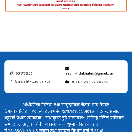
९८१६१८१६८८
aadhikholakhabar@gmail.com
ठेगाना वालिङ—१०, स्याङजा
क. र द नं. २१८३६८/७५/०७६
आँधीखोला मिडिया तथा सामुदायिक चेतना मन्च नेपाल
ठेगाना वालिङ—१०, स्याङजा फोन ९८१६१८१६८८
अध्यक्ष: - देवेन्द्र प्रसाद
भट्टराई
प्रधान सम्पादक:- राधाकृष्ण डुम्रे
सम्पादक:- खगिन्द्र पौडेल
ग्राफिक्स
सम्पादक:- अर्जुन पंगेनी
व्यवस्थापक:- शुष्मा वोस्ती
क. र द
नं.२१८३६८/७५/०७६
सूचना तथा प्रसारण बिभाग दर्ता नं १९०६