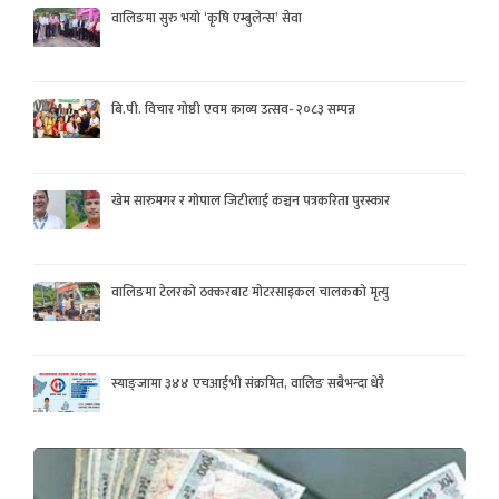
वालिङमा सुरु भयो ‘कृषि एम्बुलेन्स’ सेवा
बि.पी. विचार गोष्ठी एवम काव्य उत्सव- २०८३ सम्पन्न
खेम सारुमगर र गोपाल जिटीलाई कञ्चन पत्रकरिता पुरस्कार
वालिङमा टेलरको ठक्करबाट मोटरसाइकल चालकको मृत्यु
स्याङ्जामा ३४४ एचआईभी संक्रमित, वालिङ सबैभन्दा धेरै