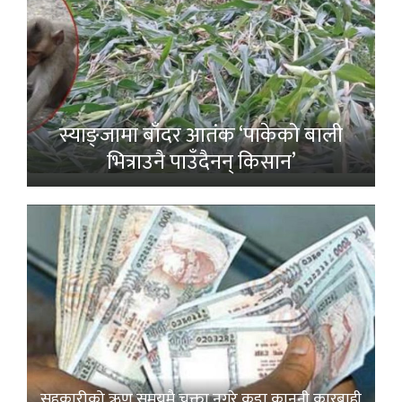
स्याङ्जामा बाँदर आतंक ‘पाकेको बाली
भित्राउनै पाउँदैनन् किसान’
सहकारीको ऋण समयमै चुक्ता नगरे कडा कानुनी कारबाही