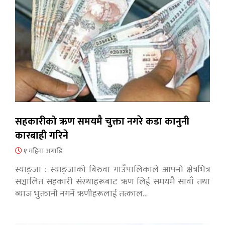
सहकारीको ऋण समयमै चुक्ता नगरे कडा कानुनी
कारबाही गरिने
१ महिना अगाडि
स्याङ्जा : स्याङ्जाको बिरुवा गाउँपालिकाले आफ्नो क्षेत्रभित्र
सञ्चालित सहकारी संस्थाहरूबाट ऋण लिई समयमै सावाँ तथा
ब्याज भुक्तानी नगर्ने ऋणीहरूलाई तत्काल…