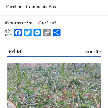
Facebook Comments Box
आँधीखोला समाचार डेस्क
६ वर्ष अगाडि
Facebook
Twitter
Messenger
Copy
Share
421
Shares
Link
सेरोफेरो
थप सामाग्री