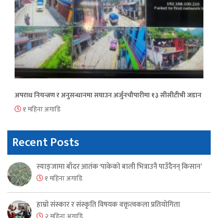
अपराध नियन्त्रण र अनुसन्धानमा सघाउन अर्जुनचौपारीमा १३ सीसीटीभी जडान
१ महिना अगाडि
Recent Posts
स्याङ्जामा बाँदर आतंक ‘पाकेको बाली भित्राउनै पाउँदैनन् किसान’
१ महिना अगाडि
हाम्रो संस्कार र संस्कृति विषयक वक्तृत्वकला प्रतियोगिता
२ महिना अगाडि