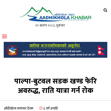
आँधीखोला खवर
मोफसलकै लोकप्रिय अनलाइन पत्रिका
पाल्पा-बुटवल सडक खण्ड फेरि
अवरुद्ध, राति यात्रा गर्न रोक
आँधीखोला समाचार डेस्क
६ वर्ष अगाडि