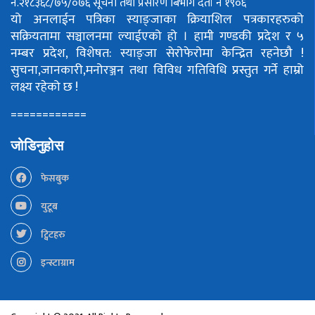
नं.२१८३६८/७५/०७६
सूचना तथा प्रसारण बिभाग दर्ता नं १९०६
यो अनलाईन पत्रिका स्याङ्जाका क्रियाशिल पत्रकारहरुको
सक्रियतामा सञ्चालनमा ल्याईएको हो ।
हामी गण्डकी प्रदेश र ५
नम्बर प्रदेश, विशेषत: स्याङ्जा सेरोफेरोमा केन्द्रित रहनेछौ !
सुचना,जानकारी,मनोरञ्जन तथा विविध गतिविधि प्रस्तुत गर्ने हाम्रो
लक्ष्य रहेको छ !
============
जोडिनुहोस
फेसबुक
युटूब
ट्विटहरु
इन्स्टाग्राम