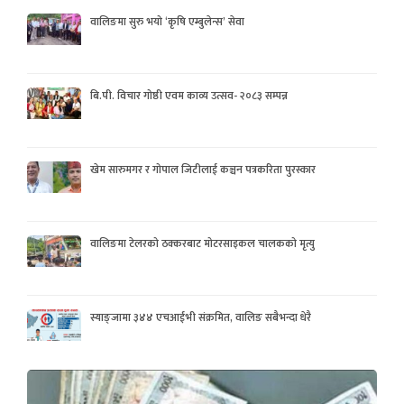
वालिङमा सुरु भयो ‘कृषि एम्बुलेन्स’ सेवा
बि.पी. विचार गोष्ठी एवम काव्य उत्सव- २०८३ सम्पन्न
खेम सारुमगर र गोपाल जिटीलाई कञ्चन पत्रकरिता पुरस्कार
वालिङमा टेलरको ठक्करबाट मोटरसाइकल चालकको मृत्यु
स्याङ्जामा ३४४ एचआईभी संक्रमित, वालिङ सबैभन्दा धेरै