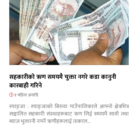
सहकारीको ऋण समयमै चुक्ता नगरे कडा कानुनी
कारबाही गरिने
१ महिना अगाडि
स्याङ्जा : स्याङ्जाको बिरुवा गाउँपालिकाले आफ्नो क्षेत्रभित्र
सञ्चालित सहकारी संस्थाहरूबाट ऋण लिई समयमै सावाँ तथा
ब्याज भुक्तानी नगर्ने ऋणीहरूलाई तत्काल…