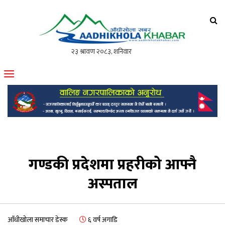
आँधीखोला खवर
मोफसलकै लोकप्रिय अनलाइन पत्रिका
गण्डकी प्रदेशमा प्रहरीको आफ्नै
अस्पताल
आँधीखोला समाचार डेस्क
६ वर्ष अगाडि