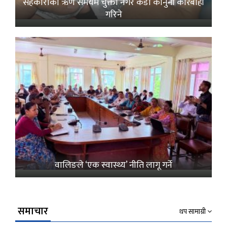
सहकारीको ऋण समयमै चुक्ता नगरे कडा कानुनी कारबाही
गरिने
वालिङले ‘एक स्वास्थ्य’ नीति लागू गर्ने
समाचार
थप सामाग्री