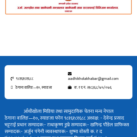
९८१६१८१६८८
aadhikholakhabar@gmail.com
ठेगाना वालिङ—१०, स्याङजा
क. र द नं. २१८३६८/७५/०७६
आँधीखोला मिडिया तथा सामुदायिक चेतना मन्च नेपाल
ठेगाना वालिङ—१०, स्याङजा फोन ९८१६१८१६८८
अध्यक्ष: - देवेन्द्र प्रसाद
भट्टराई
प्रधान सम्पादक:- राधाकृष्ण डुम्रे
सम्पादक:- खगिन्द्र पौडेल
ग्राफिक्स
सम्पादक:- अर्जुन पंगेनी
व्यवस्थापक:- शुष्मा वोस्ती
क. र द