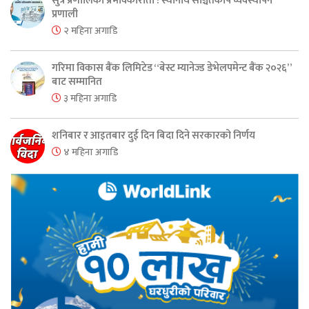
सुत्र प्रणालिको प्रभावकारीता : स्थानीय सञ्चितकोष व्यवस्थापन
प्रणाली
२ महिना अगाडि
गरिमा विकास बैंक लिमिटेड “बेस्ट म्यानेज्ड डेभेलपमेन्ट बैंक २०२६”
बाट सम्मानित
३ महिना अगाडि
शनिबार र आइतबार दुई दिन बिदा दिने सरकारको निर्णय
४ महिना अगाडि