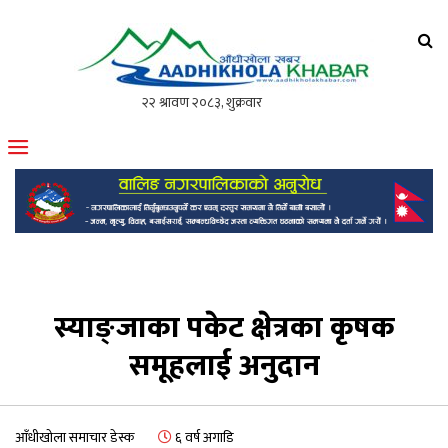
आँधीखोला खवर
मोफसलकै लोकप्रिय अनलाइन पत्रिका
स्याङ्जाका पकेट क्षेत्रका कृषक
समूहलाई अनुदान
आँधीखोला समाचार डेस्क
६ वर्ष अगाडि