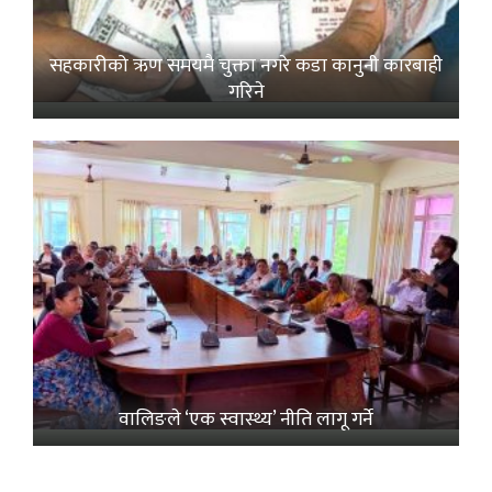
सहकारीको ऋण समयमै चुक्ता नगरे कडा कानुनी कारबाही
गरिने
वालिङले ‘एक स्वास्थ्य’ नीति लागू गर्ने