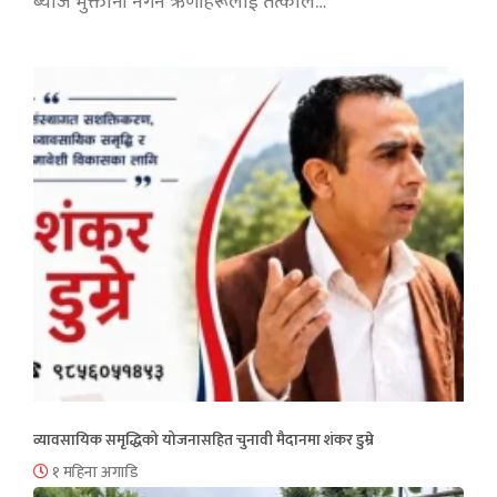
ब्याज भुक्तानी नगर्ने ऋणीहरूलाई तत्काल…
व्यावसायिक समृद्धिको योजनासहित चुनावी मैदानमा शंकर डुम्रे
१ महिना अगाडि