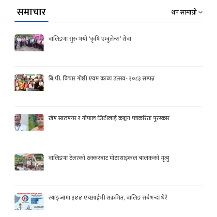
समाचार
थप सामाग्री
वालिङमा सुरु भयो ‘कृषि एम्बुलेन्स’ सेवा
बि.पी. विचार गोष्ठी एवम काव्य उत्सव- २०८३ सम्पन्न
खेम सारुमगर र गोपाल जिटीलाई कञ्चन पत्रकरिता पुरस्कार
वालिङमा टेलरको ठक्करबाट मोटरसाइकल चालकको मृत्यु
स्याङ्जामा ३४४ एचआईभी संक्रमित, वालिङ सबैभन्दा धेरै