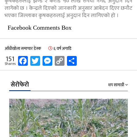
कृषकहरुलाई झण्डै २ करोड ५० लाख रुपैयाँ नगद अनुदान दिन
लागेको छ । केन्द्रले दिएको जानकारी अनुसार आबेदन दिएर छनौट
भएका जिल्लाका कृषकहरुलाई अनुदान दिन लागिएको हो ।
Facebook Comments Box
आँधीखोला समाचार डेस्क
६ वर्ष अगाडि
Facebook
Twitter
Messenger
Copy
Share
151
Shares
Link
सेरोफेरो
थप सामाग्री