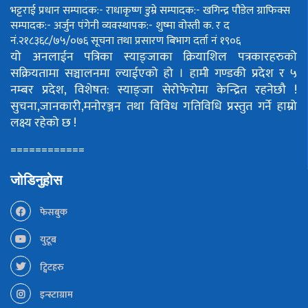
भट्टराई
प्रधान सम्पादक:- राधाकृष्ण डुम्रे
सम्पादक:- खगिन्द्र पौडेल
ग्राफिक्स
सम्पादक:- अर्जुन पंगेनी
व्यवस्थापक:- शुष्मा वोस्ती
क. र द
नं.२१८३६८/७५/०७६
सूचना तथा प्रसारण बिभाग दर्ता नं १९०६
यो अनलाईन पत्रिका स्याङ्जाका क्रियाशिल पत्रकारहरुको
सक्रियतामा सञ्चालनमा ल्याईएको हो ।
हामी गण्डकी प्रदेश र ५
नम्बर प्रदेश, विशेषत: स्याङ्जा सेरोफेरोमा केन्द्रित रहनेछौ !
सुचना,जानकारी,मनोरञ्जन तथा विविध गतिविधि प्रस्तुत गर्ने हाम्रो
लक्ष्य रहेको छ !
============
जोडिनुहोस
फेसबुक
युटूब
ट्विटहरु
इन्स्टाग्राम