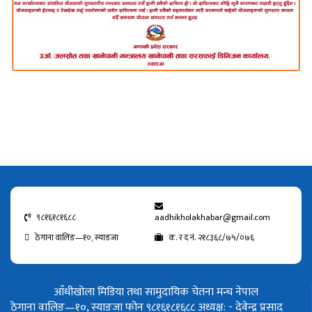
९८१६१८१६८८
aadhikholakhabar@gmail.com
ठेगाना वालिङ—१०, स्याङजा
क. र द नं. २१८३६८/७५/०७६
आँधीखोला मिडिया तथा सामुदायिक चेतना मन्च नेपाल
ठेगाना वालिङ—१०, स्याङजा फोन ९८१६१८१६८८
अध्यक्ष: - देवेन्द्र प्रसाद