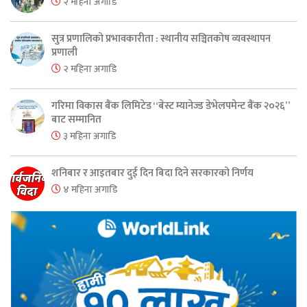
२ महिना अगाडि
सुत्र प्रणालिको प्रभावकारीता : स्थानीय सञ्चितकोष व्यवस्थापन
प्रणाली
२ महिना अगाडि
गरिमा विकास बैंक लिमिटेड “बेस्ट म्यानेज्ड डेभेलपमेन्ट बैंक २०२६”
बाट सम्मानित
३ महिना अगाडि
शनिबार र आइतबार दुई दिन बिदा दिने सरकारको निर्णय
४ महिना अगाडि