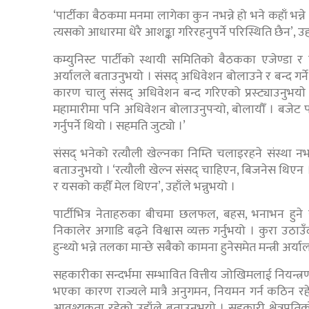
‘पार्टीका बैठकमा मनमा लागेका कुन नभन्ने हो भने कहाँ भन्ने 
त्यसको आधारमा धेरै आशङ्का गरिरहनुपर्ने परिस्थिति छैन’, उहा
कम्युनिस्ट पार्टीको स्थायी समितिको बैठकका एजेण्डा र 
अर्यालले बताउनुभयो । संसद् अधिवेशन बोलाउने र बन्द गर्
कारण चालु संसद् अधिवेशन बन्द गरिएको प्रस्ट्याउनुभयाे । म
महामारीमा पनि अधिवेशन बोलाउनुपर्‍याे, बोलायौँ । बजे
गर्नुपर्ने थियो । सहमति जुट्यो ।’
संसद् भनेको रत्यौली खेल्नका निम्ति चलाइरहने संस्था
बताउनुभयो । ‘रत्यौली खेल्न संसद् चाहिएन, बिजनेस थिएन ।
र यसको कहीँ मेल थिएन’, उहाँले भन्नुभयो ।
पार्टीभित्र नेताहरुका बीचमा छलफल, बहस, भनाभन हुने स
निकालेर अगाडि बढ्ने विश्वास व्यक्त गर्नुभयो । कुरा उठ
हुन्थ्यो भन्ने तलका मान्छे सबैको कामना हुनेसमेत मन्त्री अर
सहकारीका सन्दर्भमा सम्भावित वित्तीय जोखिमलाई नियन्त्रण
भएका कारण राज्यले मात्रै अनुगमन, नियमन गर्न कठिन रह
आवश्यकता रहेको उहाँले बताउनुभयो । सहकारी क्षेत्रप्रति