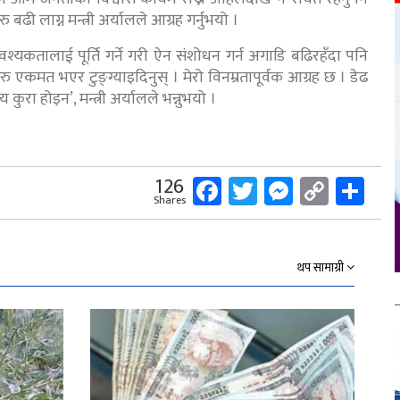
बढी लाग्न मन्त्री अर्यालले आग्रह गर्नुभयो ।
यकतालाई पूर्ति गर्ने गरी ऐन संशोधन गर्न अगाडि बढिरहँदा पनि
रु एकमत भएर टुङ्ग्याइदिनुस् । मेरो विनम्रतापूर्वक आग्रह छ । डेढ
ीय कुरा होइन’, मन्त्री अर्यालले भन्नुभयो ।
Facebook
Twitter
Messeng
Copy
Sh
126
Shares
Link
थप सामाग्री