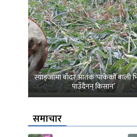
स्याङ्जामा बाँदर आतंक ‘पाकेको बाली भित
पाउँदैनन् किसान’
समाचार