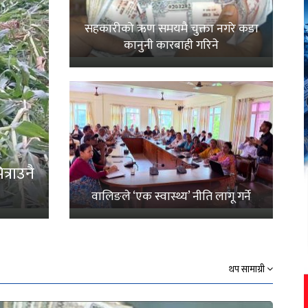
सहकारीको ऋण समयमै चुक्ता नगरे कडा
कानुनी कारबाही गरिने
्राउनै
वालिङले ‘एक स्वास्थ्य’ नीति लागू गर्ने
थप सामाग्री