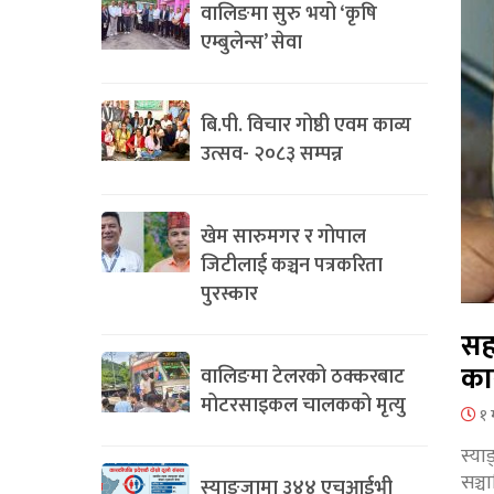
वालिङमा सुरु भयो ‘कृषि
एम्बुलेन्स’ सेवा
बि.पी. विचार गोष्ठी एवम काव्य
उत्सव- २०८३ सम्पन्न
खेम सारुमगर र गोपाल
जिटीलाई कञ्चन पत्रकरिता
पुरस्कार
सह
का
वालिङमा टेलरको ठक्करबाट
मोटरसाइकल चालकको मृत्यु
१ 
स्या
सञ्
स्याङ्जामा ३४४ एचआईभी