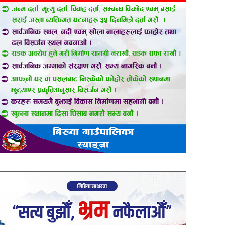
er
are