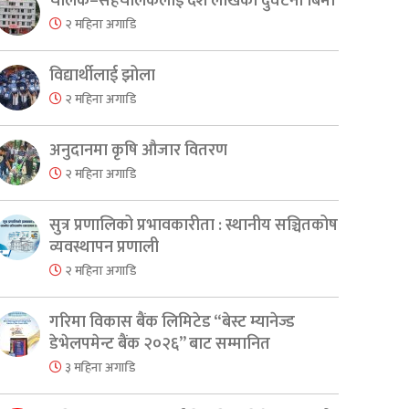
चालक–सहचालकलाई दश लाखको दुर्घटना बिमा
२ महिना अगाडि
विद्यार्थीलाई झोला
२ महिना अगाडि
अनुदानमा कृषि औजार वितरण
२ महिना अगाडि
सुत्र प्रणालिको प्रभावकारीता : स्थानीय सञ्चितकोष
व्यवस्थापन प्रणाली
२ महिना अगाडि
गरिमा विकास बैंक लिमिटेड “बेस्ट म्यानेज्ड
डेभेलपमेन्ट बैंक २०२६” बाट सम्मानित
३ महिना अगाडि