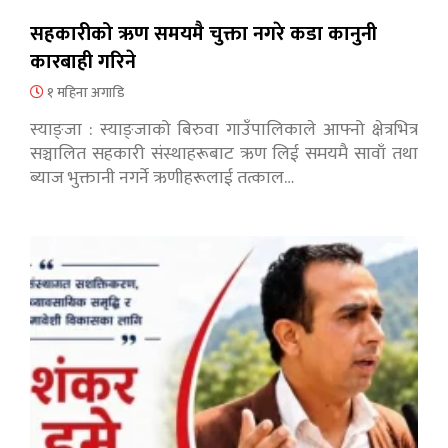
सहकारीको ऋण समयमै चुक्ता नगरे कडा कानुनी
कारबाही गरिने
१ महिना अगाडि
स्याङ्जा : स्याङ्जाको बिरुवा गाउँपालिकाले आफ्नो क्षेत्रभित्र
सञ्चालित सहकारी संस्थाहरूबाट ऋण लिई समयमै सावाँ तथा
ब्याज भुक्तानी नगर्ने ऋणीहरूलाई तत्काल…