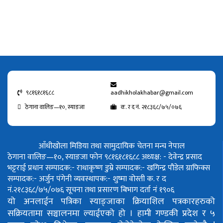
९८१६१८१६८८
aadhikholakhabar@gmail.com
ठेगाना वालिङ—१०, स्याङजा
क. र द नं. २१८३६८/७५/०७६
आँधीखोला मिडिया तथा सामुदायिक चेतना मन्च नेपाल
ठेगाना वालिङ—१०, स्याङजा फोन ९८१६१८१६८८
अध्यक्ष: - देवेन्द्र प्रसाद
भट्टराई
प्रधान सम्पादक:- राधाकृष्ण डुम्रे
सम्पादक:- खगिन्द्र पौडेल
ग्राफिक्स
सम्पादक:- अर्जुन पंगेनी
व्यवस्थापक:- शुष्मा वोस्ती
क. र द
नं.२१८३६८/७५/०७६
सूचना तथा प्रसारण बिभाग दर्ता नं १९०६
यो अनलाईन पत्रिका स्याङ्जाका क्रियाशिल पत्रकारहरुको
सक्रियतामा सञ्चालनमा ल्याईएको हो ।
हामी गण्डकी प्रदेश र ५