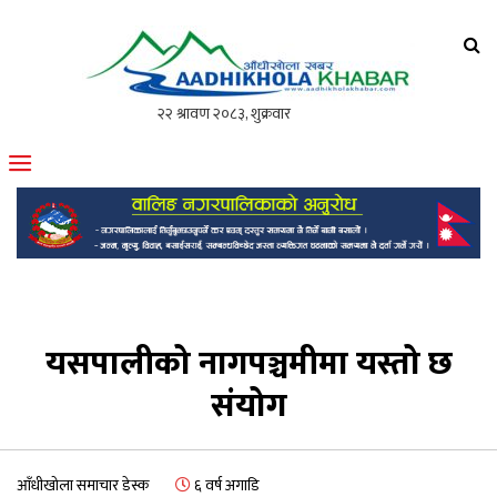
आँधीखोला खवर
मोफसलकै लोकप्रिय अनलाइन पत्रिका
यसपालीको नागपञ्चमीमा यस्तो छ
संयोग
आँधीखोला समाचार डेस्क
६ वर्ष अगाडि