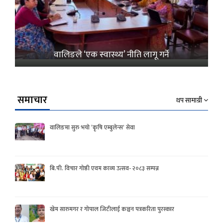
वालिङले ‘एक स्वास्थ्य’ नीति लागू गर्ने
समाचार
थप सामाग्री
वालिङमा सुरु भयो ‘कृषि एम्बुलेन्स’ सेवा
बि.पी. विचार गोष्ठी एवम काव्य उत्सव- २०८३ सम्पन्न
खेम सारुमगर र गोपाल जिटीलाई कञ्चन पत्रकरिता पुरस्कार