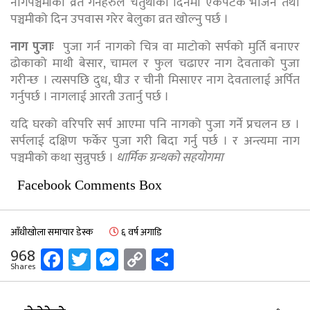
नागपञ्चमीको व्रत गर्नेहरुले चतुर्थीको दिनमा एकपटक भोजन तथा
पञ्चमीको दिन उपवास गरेर बेलुका व्रत खोल्नु पर्छ ।
नाग पुजाः
पुजा गर्न नागको चित्र वा माटोको सर्पको मुर्ति बनाएर
ढोकाको माथी बेसार, चामल र फुल चढाएर नाग देवताको पुजा
गरीन्छ । त्यसपछि दुध, घीउ र चीनी मिसाएर नाग देवतालाई अर्पित
गर्नुपर्छ । नागलाई आरती उतार्नु पर्छ ।
यदि घरको वरिपरि सर्प आएमा पनि नागको पुजा गर्ने प्रचलन छ ।
सर्पलाई दक्षिण फर्केर पुजा गरी बिदा गर्नु पर्छ । र अन्त्यमा नाग
पञ्चमीको कथा सुन्नुपर्छ ।
धार्मिक ग्रन्थको सहयोगमा
Facebook Comments Box
आँधीखोला समाचार डेस्क
६ वर्ष अगाडि
Facebook
Twitter
Messenger
Copy
Share
968
Shares
Link