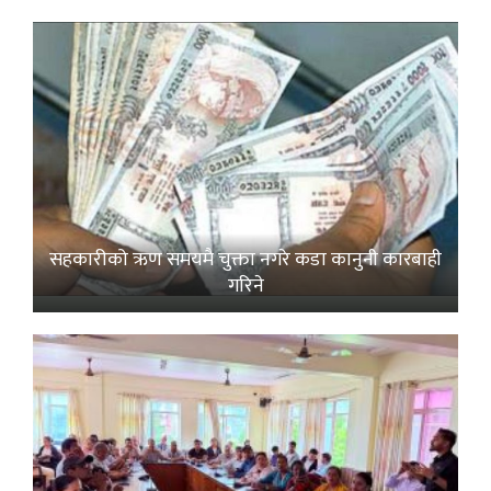
सहकारीको ऋण समयमै चुक्ता नगरे कडा कानुनी कारबाही
गरिने