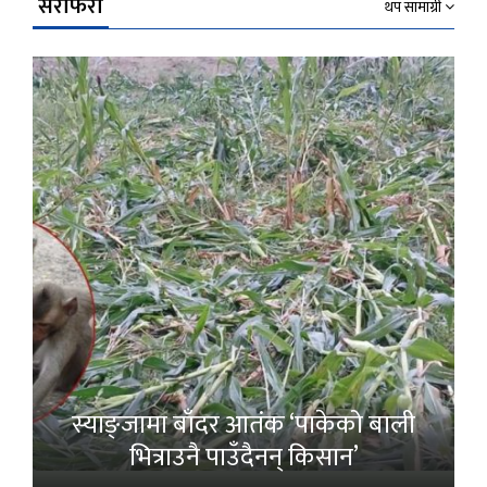
सेरोफेरो
थप सामाग्री
स्याङ्जामा बाँदर आतंक ‘पाकेको बाली
भित्राउनै पाउँदैनन् किसान’