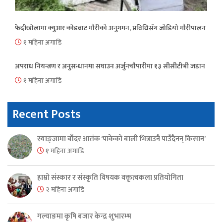
फेदीखोलामा क्युआर कोडबाट मौरीको अनुगमन, प्रविधिसँग जोडियो मौरीपालन
१ महिना अगाडि
अपराध नियन्त्रण र अनुसन्धानमा सघाउन अर्जुनचौपारीमा १३ सीसीटीभी जडान
१ महिना अगाडि
Recent Posts
स्याङ्जामा बाँदर आतंक ‘पाकेको बाली भित्राउनै पाउँदैनन् किसान’
१ महिना अगाडि
हाम्रो संस्कार र संस्कृति विषयक वक्तृत्वकला प्रतियोगिता
२ महिना अगाडि
गल्याङमा कृषि बजार केन्द्र शुभारम्भ