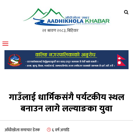
आँधीखोला खवर
मोफसलकै लोकप्रिय अनलाइन पत्रिका
गाउँलाई धार्मिकसंगै पर्यटकीय स्थल
बनाउन लागे लल्याङका युवा
आँधीखोला समाचार डेस्क
६ वर्ष अगाडि