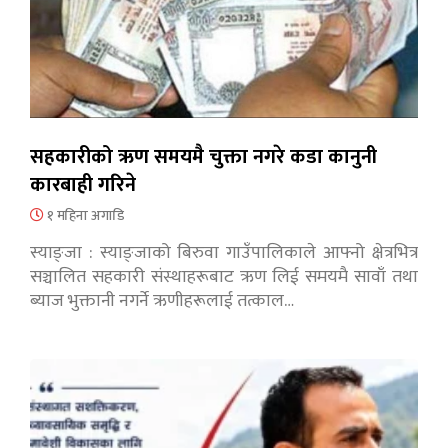
सहकारीको ऋण समयमै चुक्ता नगरे कडा कानुनी
कारबाही गरिने
१ महिना अगाडि
स्याङ्जा : स्याङ्जाको बिरुवा गाउँपालिकाले आफ्नो क्षेत्रभित्र
सञ्चालित सहकारी संस्थाहरूबाट ऋण लिई समयमै सावाँ तथा
ब्याज भुक्तानी नगर्ने ऋणीहरूलाई तत्काल…