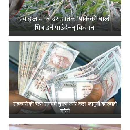
स्याङ्जामा बाँदर आतंक ‘पाकेको बाली
भित्राउनै पाउँदैनन् किसान’
सहकारीको ऋण समयमै चुक्ता नगरे कडा कानुनी कारबाही
गरिने