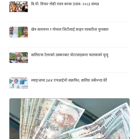
बि.पी. विचार गोष्ठी एवम काव्य उत्सव- २०८३ सम्पन्न
खेम सारुमगर र गोपाल जिटीलाई कञ्चन पत्रकरिता पुरस्कार
वालिङमा टेलरको ठक्करबाट मोटरसाइकल चालकको मृत्यु
स्याङ्जामा ३४४ एचआईभी संक्रमित, वालिङ सबैभन्दा धेरै