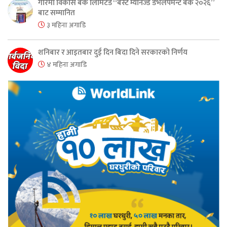
गरिमा विकास बैंक लिमिटेड “बेस्ट म्यानेज्ड डेभेलपमेन्ट बैंक २०२६”
बाट सम्मानित
३ महिना अगाडि
शनिबार र आइतबार दुई दिन बिदा दिने सरकारको निर्णय
४ महिना अगाडि