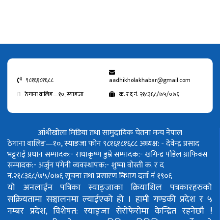
९८१६१८१६८८
aadhikholakhabar@gmail.com
ठेगाना वालिङ—१०, स्याङजा
क. र द नं. २१८३६८/७५/०७६
आँधीखोला मिडिया तथा सामुदायिक चेतना मन्च नेपाल
ठेगाना वालिङ—१०, स्याङजा फोन ९८१६१८१६८८
अध्यक्ष: - देवेन्द्र प्रसाद
भट्टराई
प्रधान सम्पादक:- राधाकृष्ण डुम्रे
सम्पादक:- खगिन्द्र पौडेल
ग्राफिक्स
सम्पादक:- अर्जुन पंगेनी
व्यवस्थापक:- शुष्मा वोस्ती
क. र द
नं.२१८३६८/७५/०७६
सूचना तथा प्रसारण बिभाग दर्ता नं १९०६
यो अनलाईन पत्रिका स्याङ्जाका क्रियाशिल पत्रकारहरुको
सक्रियतामा सञ्चालनमा ल्याईएको हो ।
हामी गण्डकी प्रदेश र ५
नम्बर प्रदेश, विशेषत: स्याङ्जा सेरोफेरोमा केन्द्रित रहनेछौ !