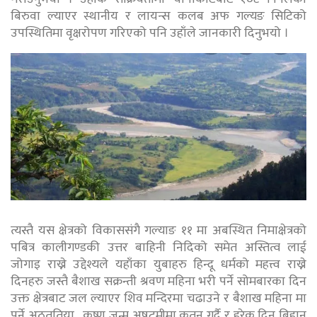
बिरुवा ल्याएर स्थानीय र लायन्स कलब अफ गल्यङ सिटिको
उपस्थितिमा वृक्षरोपण गरिएको पनि उहाँले जानकारी दिनुभयो ।
त्यस्तै यस क्षेत्रको विकाससंगै गल्याङ ११ मा अबस्थित निमाक्षेत्रको
पबित्र कालीगण्डकी उत्तर बाहिनी निदिको समेत अस्तित्व लाई
जोगाइ राख्ने उद्देश्यले यहाँका युबाहरु हिन्दू धर्मको महत्त्व राख्ने
दिनहरु जस्तै बैशाख सक्रन्ती श्रवण महिना भरी पर्ने सोमबारका दिन
उक्त क्षेत्रबाट जल ल्याएर शिव मन्दिरमा चढाउने र बैशाख महिना मा
पर्ने अठतृतिया , कृष्ण जन्म अषटमीमा कृतन गर्दै र हरेक दिन बिहान