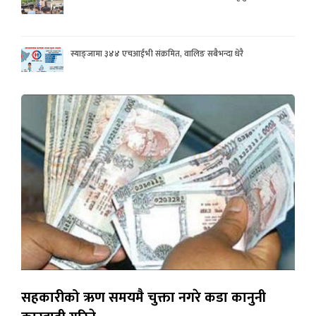
स्याङ्जामा ३४४ एचआईभी संक्रमित, वालिङ सबैभन्दा धेरै
सहकारीको ऋण समयमै चुक्ता नगरे कडा कानुनी