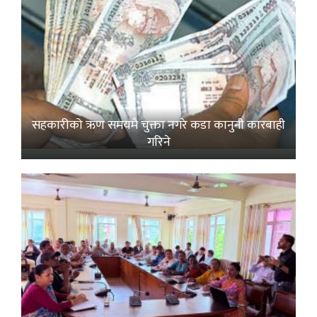
सहकारीको ऋण समयमै चुक्ता नगरे कडा कानुनी कारबाही
गरिने