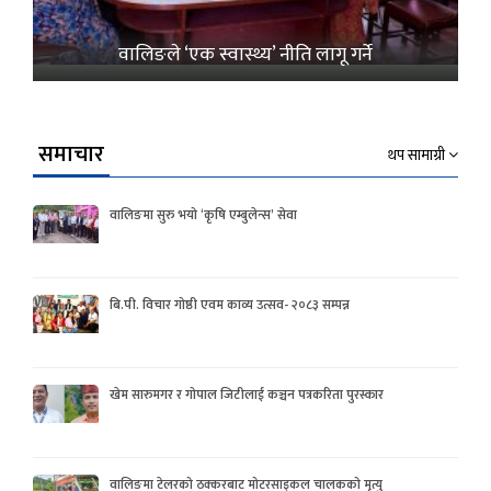
वालिङले ‘एक स्वास्थ्य’ नीति लागू गर्ने
समाचार
थप सामाग्री
वालिङमा सुरु भयो ‘कृषि एम्बुलेन्स’ सेवा
बि.पी. विचार गोष्ठी एवम काव्य उत्सव- २०८३ सम्पन्न
खेम सारुमगर र गोपाल जिटीलाई कञ्चन पत्रकरिता पुरस्कार
वालिङमा टेलरको ठक्करबाट मोटरसाइकल चालकको मृत्यु