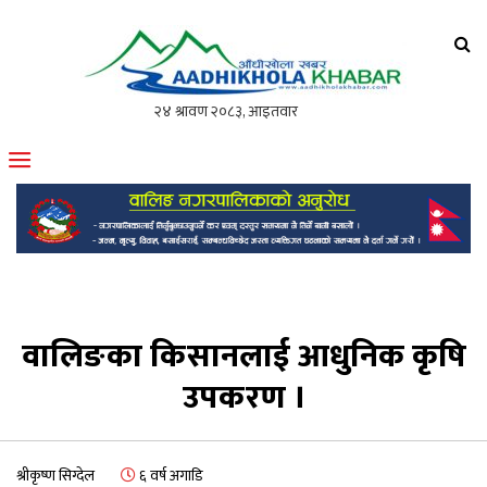
आँधीखोला खवर
मोफसलकै लोकप्रिय अनलाइन पत्रिका
वालिङका किसानलाई आधुनिक कृषि
उपकरण ।
श्रीकृष्ण सिग्देल
६ वर्ष अगाडि