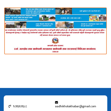
९८१६१८१६८८
aadhikholakhabar@gmail.com