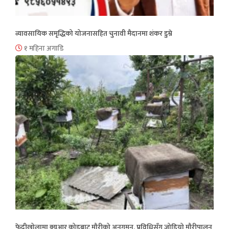
व्यावसायिक समृद्धिको योजनासहित चुनावी मैदानमा शंकर डुम्रे
१ महिना अगाडि
फेदीखोलामा क्युआर कोडबाट मौरीको अनुगमन, प्रविधिसँग जोडियो मौरीपालन