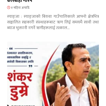
कारबाही गरिने
१ महिना अगाडि
स्याङ्जा : स्याङ्जाको बिरुवा गाउँपालिकाले आफ्नो क्षेत्रभित्र
सञ्चालित सहकारी संस्थाहरूबाट ऋण लिई समयमै सावाँ तथा
ब्याज भुक्तानी नगर्ने ऋणीहरूलाई तत्काल…