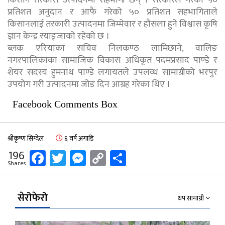
प्रतिशत अनुदान र आफै गरेको ५० प्रतिशत सहभागिताले
किसानलाई तरकारी उत्पादनमा जिम्मेवार र हौसला हुने विश्वास कृषि
ज्ञान केन्द्र स्याङ्जाको रहेको छ ।
ब्लक एरियाका सचिव निलकण्ठ लामिछाने, वालिङ
नगरपालिकाका सामाजिक विकास अधिकृत पदमप्रसाद पाण्डे र
शेयर सदस्य हुमनाथ पाण्डे लगायतले उपलव्ध सामाग्रीको भरपुर
उपयोग गरी उत्पादनमा जोड दिन आग्रह गरेका थिए ।
Facebook Comments Box
श्रीकृष्ण सिग्देल
६ वर्ष अगाडि
Facebook
Twitter
Messenger
Copy
Share
196
Shares
Link
सेरोफेरो
थप सामाग्री