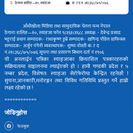
ठेगाना वालिङ—१०, स्याङजा
क. र द नं. २१८३६८/७५/०७६
आँधीखोला मिडिया तथा सामुदायिक चेतना मन्च नेपाल
ठेगाना वालिङ—१०, स्याङजा फोन ९८१६१८१६८८
अध्यक्ष: - देवेन्द्र प्रसाद
भट्टराई
प्रधान सम्पादक:- राधाकृष्ण डुम्रे
सम्पादक:- खगिन्द्र पौडेल
ग्राफिक्स
सम्पादक:- अर्जुन पंगेनी
व्यवस्थापक:- शुष्मा वोस्ती
क. र द
नं.२१८३६८/७५/०७६
सूचना तथा प्रसारण बिभाग दर्ता नं १९०६
यो अनलाईन पत्रिका स्याङ्जाका क्रियाशिल पत्रकारहरुको
सक्रियतामा सञ्चालनमा ल्याईएको हो ।
हामी गण्डकी प्रदेश र ५
नम्बर प्रदेश, विशेषत: स्याङ्जा सेरोफेरोमा केन्द्रित रहनेछौ !
सुचना,जानकारी,मनोरञ्जन तथा विविध गतिविधि प्रस्तुत गर्ने हाम्रो
लक्ष्य रहेको छ !
============
जोडिनुहोस
फेसबुक