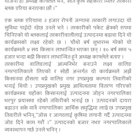
योजना हो अध्यक्ष काफ्लेले भने,“सात कृषि सहकारी मिलेर तरकारी
ब्लक एरिया बनाएका छौं ।”
एक ब्लक एरियामा २ हजार रोपनी जग्गामा तरकारी लगाउदा यो
सुविधा पाईदो रहेछ उनले भने । तरकारीको पकेट क्षेत्रको रुपमा
चिनिएको यो ब्लकलाई तरकारीवालीलाई उत्पादनमा बढावा दिने यो
कार्यक्रमको लक्ष्य रहेको छ । चौथो बर्ष शुभारम्भ गरेको यो
कार्यक्रमले ४ सय किसान लाभान्वित भएका छन् । १० बर्ष सम्म ५
हजार भन्दा बढी किसान लाभान्वित हुने अध्यक्ष काफ्लेले बताए ।
तरकारीमा वालिङलाई आत्मनिर्भर बनाउने लक्ष्य वालिङ
नगरपालिकाले लिएको र सोही अन्तर्गत यो कार्यक्रमले अझै
किसानमा हौसला थप्ने वालिङ नगर उपप्रमुख कल्पना तिवारीको
भनाई थियो । उपप्रमुखको प्रमुख आथित्यतामा वितरण गरिएको
कार्यक्रममा यहाँका किसानलाई उत्पादनमा जोड्न नगरपालिका
भरपुर प्रयासमा रहेको तविारीको भनाई छ । उत्पादनको दायरा
बढाउन सके मात्रै नगरपालिका आर्थिक समृद्धिमा लाग्ने छ उपप्रमुख
तिवारीले भनिन्,“जोस र जागरलाई कृषिमा लगानी गर्दै उत्पादनमा
जोड दिने काम गरौं ।” उत्पादनको बजार नभए नगरपालिकाले
व्यवस्थापन गर्छ उनले भनिन् ।