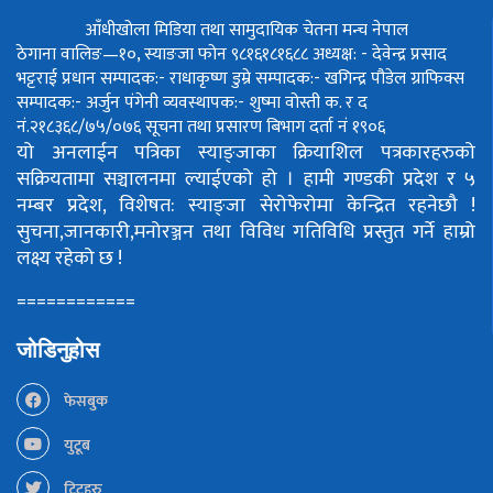
आँधीखोला मिडिया तथा सामुदायिक चेतना मन्च नेपाल
ठेगाना वालिङ—१०, स्याङजा फोन ९८१६१८१६८८
अध्यक्ष: - देवेन्द्र प्रसाद
भट्टराई
प्रधान सम्पादक:- राधाकृष्ण डुम्रे
सम्पादक:- खगिन्द्र पौडेल
ग्राफिक्स
सम्पादक:- अर्जुन पंगेनी
व्यवस्थापक:- शुष्मा वोस्ती
क. र द
नं.२१८३६८/७५/०७६
सूचना तथा प्रसारण बिभाग दर्ता नं १९०६
यो अनलाईन पत्रिका स्याङ्जाका क्रियाशिल पत्रकारहरुको
सक्रियतामा सञ्चालनमा ल्याईएको हो ।
हामी गण्डकी प्रदेश र ५
नम्बर प्रदेश, विशेषत: स्याङ्जा सेरोफेरोमा केन्द्रित रहनेछौ !
सुचना,जानकारी,मनोरञ्जन तथा विविध गतिविधि प्रस्तुत गर्ने हाम्रो
लक्ष्य रहेको छ !
============
जोडिनुहोस
फेसबुक
युटूब
ट्विटहरु