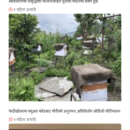
व्यावसायिक समृद्धिको योजनासहित चुनावी मैदानमा शंकर डुम्रे
१ महिना अगाडि
फेदीखोलामा क्युआर कोडबाट मौरीको अनुगमन, प्रविधिसँग जोडियो मौरीपालन
१ महिना अगाडि