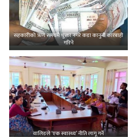
सहकारीको ऋण समयमै चुक्ता नगरे कडा कानुनी कारबाही
गरिने
वालिङले ‘एक स्वास्थ्य’ नीति लागू गर्ने