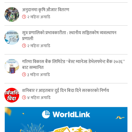
अनुदानमा कृषि औजार वितरण
२ महिना अगाडि
सुत्र प्रणालिको प्रभावकारीता : स्थानीय सञ्चितकोष व्यवस्थापन
प्रणाली
२ महिना अगाडि
गरिमा विकास बैंक लिमिटेड “बेस्ट म्यानेज्ड डेभेलपमेन्ट बैंक २०२६”
बाट सम्मानित
३ महिना अगाडि
शनिबार र आइतबार दुई दिन बिदा दिने सरकारको निर्णय
४ महिना अगाडि