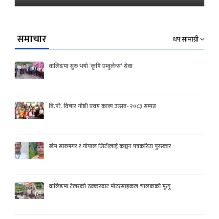
समाचार
थप सामाग्री
वालिङमा सुरु भयो ‘कृषि एम्बुलेन्स’ सेवा
बि.पी. विचार गोष्ठी एवम काव्य उत्सव- २०८३ सम्पन्न
खेम सारुमगर र गोपाल जिटीलाई कञ्चन पत्रकरिता पुरस्कार
वालिङमा टेलरको ठक्करबाट मोटरसाइकल चालकको मृत्यु