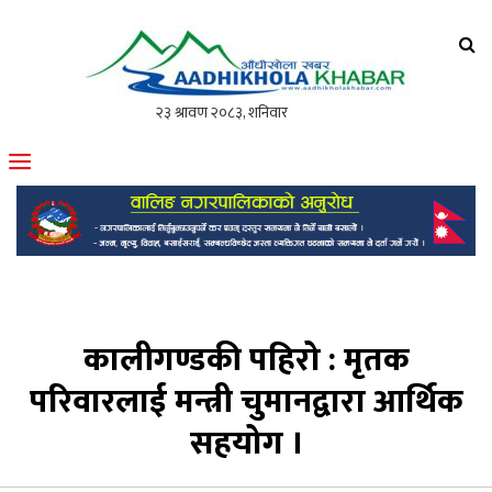
आँधीखोला खवर
मोफसलकै लोकप्रिय अनलाइन पत्रिका
कालीगण्डकी पहिरो : मृतक
परिवारलाई मन्त्री चुमानद्वारा आर्थिक
सहयोग ।