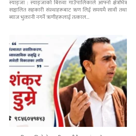
स्याङ्जा : स्याङ्जाको बिरुवा गाउँपालिकाले आफ्नो क्षेत्रभित्र
सञ्चालित सहकारी संस्थाहरूबाट ऋण लिई समयमै सावाँ तथा
ब्याज भुक्तानी नगर्ने ऋणीहरूलाई तत्काल…