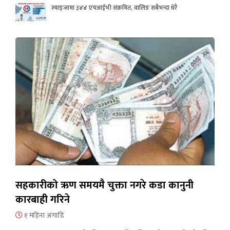
स्याङ्जामा ३४४ एचआईभी संक्रमित, वालिङ सबैभन्दा धेरै
सहकारीको ऋण समयमै चुक्ता नगरे कडा कानुनी
कारबाही गरिने
१ महिना अगाडि