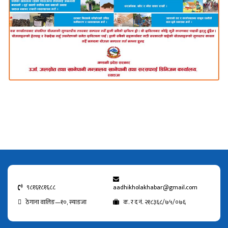
९८१६१८१६८८
aadhikholakhabar@gmail.com
ठेगाना वालिङ—१०, स्याङजा
क. र द नं. २१८३६८/७५/०७६