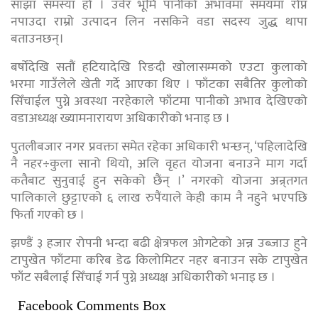
साझा समस्या हो । उर्वर भूमि पानीको अभावमा समयमा रोप्न
नपाउदा राम्रो उत्पादन लिन नसकिने वडा सदस्य जुद्ध थापा
बताउनछन्।
बर्षोंदेखि सतौं हटियादेखि रिङदी खोलासम्मको एउटा कुलाको
भरमा गाउँलेले खेती गर्दे आएका थिए । फाँटका सबैतिर कुलोको
सिँचाईल पुग्ने अवस्था नरहेकाले फाँटमा पानीको अभाव देखिएको
वडाअध्यक्ष ख्यामनारायण अधिकारीको भनाइ छ ।
पुतलीबजार नगर प्रवक्ता समेत रहेका अधिकारी भन्छन्, ‘पहिलादेखि
नै नहर÷कुला सानो थियो, अलि वृहत योजना बनाउने माग गर्दा
कतैबाट सुनुवाई हुन सकेको छैंन् ।’ नगरको योजना अन्र्तगत
पालिकाले छुट्टाएको ६ लाख रुपैंयाले केही काम नै नहुने भएपछि
फिर्ता गएको छ ।
झण्डैं ३ हजार रोपनी भन्दा बढी क्षेत्रफल ओगटेको अन्न उब्जाउ हुने
टापुखेत फाँटमा करिब डेढ किलोमिटर नहर बनाउन सके टापुखेत
फाँट सबैलाई सिँचाई गर्न पुग्ने अध्यक्ष अधिकारीको भनाइ छ ।
Facebook Comments Box