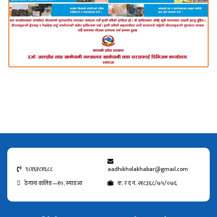
९८१६१८१६८८
aadhikholakhabar@gmail.com
ठेगाना वालिङ—१०, स्याङजा
क. र द नं. २१८३६८/७५/०७६