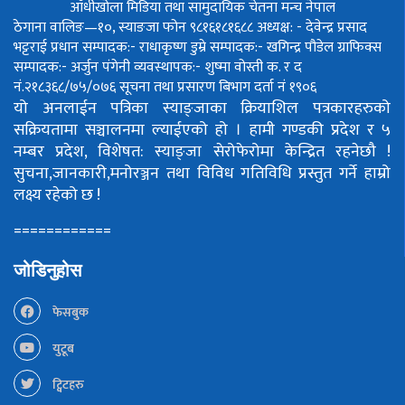
आँधीखोला मिडिया तथा सामुदायिक चेतना मन्च नेपाल
ठेगाना वालिङ—१०, स्याङजा फोन ९८१६१८१६८८
अध्यक्ष: - देवेन्द्र प्रसाद
भट्टराई
प्रधान सम्पादक:- राधाकृष्ण डुम्रे
सम्पादक:- खगिन्द्र पौडेल
ग्राफिक्स
सम्पादक:- अर्जुन पंगेनी
व्यवस्थापक:- शुष्मा वोस्ती
क. र द
नं.२१८३६८/७५/०७६
सूचना तथा प्रसारण बिभाग दर्ता नं १९०६
यो अनलाईन पत्रिका स्याङ्जाका क्रियाशिल पत्रकारहरुको
सक्रियतामा सञ्चालनमा ल्याईएको हो ।
हामी गण्डकी प्रदेश र ५
नम्बर प्रदेश, विशेषत: स्याङ्जा सेरोफेरोमा केन्द्रित रहनेछौ !
सुचना,जानकारी,मनोरञ्जन तथा विविध गतिविधि प्रस्तुत गर्ने हाम्रो
लक्ष्य रहेको छ !
============
जोडिनुहोस
फेसबुक
युटूब
ट्विटहरु