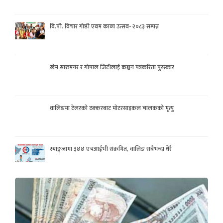
बि.पी. विचार गोष्ठी एवम काव्य उत्सव- २०८३ सम्पन्न
खेम सारुमगर र गोपाल जिटीलाई कञ्चन पत्रकरिता पुरस्कार
वालिङमा टेलरको ठक्करबाट मोटरसाइकल चालकको मृत्यु
स्याङ्जामा ३४४ एचआईभी संक्रमित, वालिङ सबैभन्दा धेरै