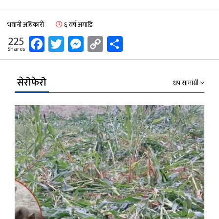
भवानी अधिकारी
६ वर्ष अगाडि
Facebook
Twitter
Messenger
Copy
Share
225
Shares
Link
सेरोफेरो
थप सामाग्री