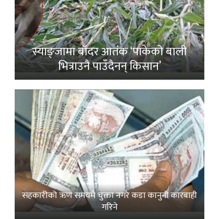
स्याङ्जामा बाँदर आतंक ‘पाकेको बाली
भित्राउनै पाउँदैनन् किसान’
सहकारीको ऋण समयमै चुक्ता नगरे कडा कानुनी कारबाही
गरिने