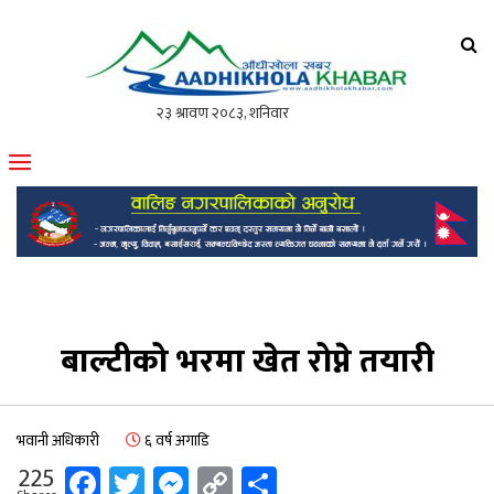
आँधीखोला खवर
मोफसलकै लोकप्रिय अनलाइन पत्रिका
बाल्टीको भरमा खेत रोप्ने तयारी
भवानी अधिकारी
६ वर्ष अगाडि
Facebook
Twitter
Messenger
Copy
Share
225