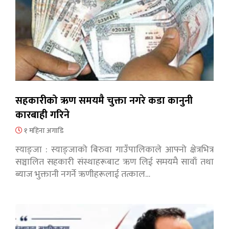
सहकारीको ऋण समयमै चुक्ता नगरे कडा कानुनी
कारबाही गरिने
१ महिना अगाडि
स्याङ्जा : स्याङ्जाको बिरुवा गाउँपालिकाले आफ्नो क्षेत्रभित्र
सञ्चालित सहकारी संस्थाहरूबाट ऋण लिई समयमै सावाँ तथा
ब्याज भुक्तानी नगर्ने ऋणीहरूलाई तत्काल…