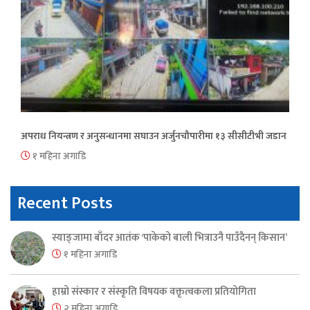
अपराध नियन्त्रण र अनुसन्धानमा सघाउन अर्जुनचौपारीमा १३ सीसीटीभी जडान
१ महिना अगाडि
Recent Posts
स्याङ्जामा बाँदर आतंक ‘पाकेको बाली भित्राउनै पाउँदैनन् किसान’
१ महिना अगाडि
हाम्रो संस्कार र संस्कृति विषयक वक्तृत्वकला प्रतियोगिता
२ महिना अगाडि