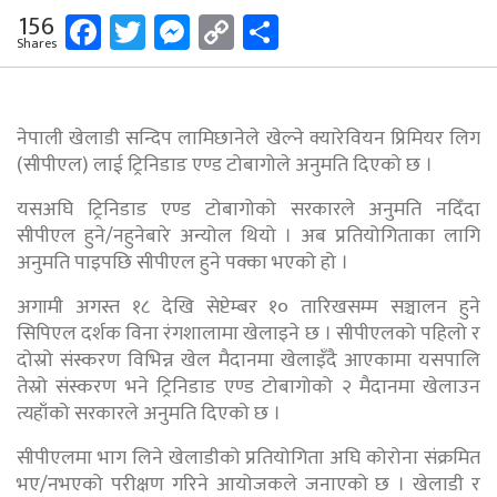
Facebook
Twitter
Messenger
Copy
Share
156
Shares
Link
नेपाली खेलाडी सन्दिप लामिछानेले खेल्ने क्यारेवियन प्रिमियर लिग
(सीपीएल) लाई ट्रिनिडाड एण्ड टोबागोले अनुमति दिएको छ ।
यसअघि ट्रिनिडाड एण्ड टोबागोको सरकारले अनुमति नदिँदा
सीपीएल हुने/नहुनेबारे अन्योल थियो । अब प्रतियोगिताका लागि
अनुमति पाइपछि सीपीएल हुने पक्का भएको हो ।
अगामी अगस्त १८ देखि सेप्टेम्बर १० तारिखसम्म सञ्चालन हुने
सिपिएल दर्शक विना रंगशालामा खेलाइने छ । सीपीएलको पहिलो र
दोस्रो संस्करण विभिन्न खेल मैदानमा खेलाइँदै आएकामा यसपालि
तेस्रो संस्करण भने ट्रिनिडाड एण्ड टोबागोको २ मैदानमा खेलाउन
त्यहाँको सरकारले अनुमति दिएको छ ।
सीपीएलमा भाग लिने खेलाडीको प्रतियोगिता अघि कोरोना संक्रमित
भए/नभएको परीक्षण गरिने आयोजकले जनाएको छ । खेलाडी र