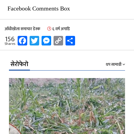
Facebook Comments Box
आँधीखोला समाचार डेस्क
६ वर्ष अगाडि
Facebook
Twitter
Messenger
Copy
Share
156
Shares
Link
सेरोफेरो
थप सामाग्री