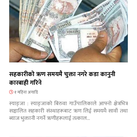
सहकारीको ऋण समयमै चुक्ता नगरे कडा कानुनी
कारबाही गरिने
१ महिना अगाडि
स्याङ्जा : स्याङ्जाको बिरुवा गाउँपालिकाले आफ्नो क्षेत्रभित्र
सञ्चालित सहकारी संस्थाहरूबाट ऋण लिई समयमै सावाँ तथा
ब्याज भुक्तानी नगर्ने ऋणीहरूलाई तत्काल…