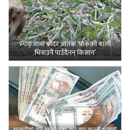
स्याङ्जामा बाँदर आतंक ‘पाकेको बाली
भित्राउनै पाउँदैनन् किसान’
सहकारीको ऋण समयमै चुक्ता नगरे कडा कानुनी कारबाही