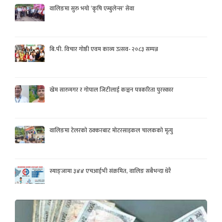
वालिङमा सुरु भयो ‘कृषि एम्बुलेन्स’ सेवा
बि.पी. विचार गोष्ठी एवम काव्य उत्सव- २०८३ सम्पन्न
खेम सारुमगर र गोपाल जिटीलाई कञ्चन पत्रकरिता पुरस्कार
वालिङमा टेलरको ठक्करबाट मोटरसाइकल चालकको मृत्यु
स्याङ्जामा ३४४ एचआईभी संक्रमित, वालिङ सबैभन्दा धेरै