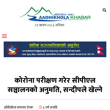
आँधीखोला खवर
मोफसलकै लोकप्रिय अनलाइन पत्रिका
कोरोना परीक्षण गरेर सीपीएल
सञ्चालनको अनुमति, सन्दीपले खेल्ने
आँधीखोला समाचार डेस्क
६ वर्ष अगाडि