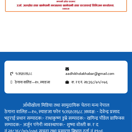
९८१६१८१६८८
aadhikholakhabar@gmail.com
ठेगाना वालिङ—१०, स्याङजा
क. र द नं. २१८३६८/७५/०७६
आँधीखोला मिडिया तथा सामुदायिक चेतना मन्च नेपाल
ठेगाना वालिङ—१०, स्याङजा फोन ९८१६१८१६८८
अध्यक्ष: - देवेन्द्र प्रसाद
भट्टराई
प्रधान सम्पादक:- राधाकृष्ण डुम्रे
सम्पादक:- खगिन्द्र पौडेल
ग्राफिक्स
सम्पादक:- अर्जुन पंगेनी
व्यवस्थापक:- शुष्मा वोस्ती
क. र द
नं.२१८३६८/७५/०७६
सूचना तथा प्रसारण बिभाग दर्ता नं १९०६