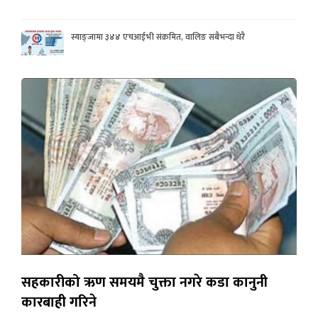
स्याङ्जामा ३४४ एचआईभी संक्रमित, वालिङ सबैभन्दा धेरै
सहकारीको ऋण समयमै चुक्ता नगरे कडा कानुनी
कारबाही गरिने