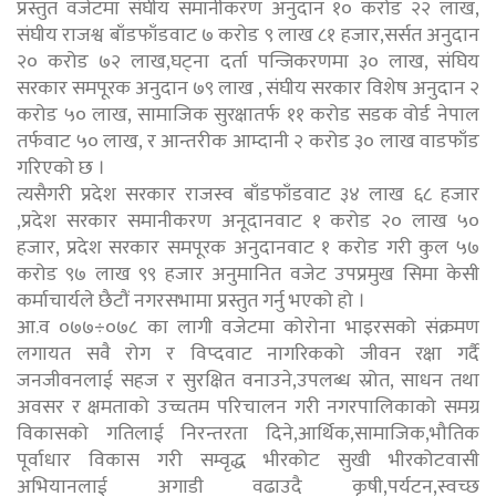
प्रस्तुत वजेटमा संघीय समानीकरण अनुदान १० करोड २२ लाख,
संघीय राजश्व बाँडफाँडवाट ७ करोड ९ लाख ८१ हजार,सर्सत अनुदान
२० करोड ७२ लाख,घट्ना दर्ता पन्जिकरणमा ३० लाख, संघिय
सरकार समपूरक अनुदान ७९ लाख , संघीय सरकार विशेष अनुदान २
करोड ५० लाख, सामाजिक सुरक्षातर्फ ११ करोड सडक वोर्ड नेपाल
तर्फवाट ५० लाख, र आन्तरीक आम्दानी २ करोड ३० लाख वाडफाँड
गरिएको छ ।
त्यसैगरी प्रदेश सरकार राजस्व बाँडफाँडवाट ३४ लाख ६८ हजार
,प्रदेश सरकार समानीकरण अनूदानवाट १ करोड २० लाख ५०
हजार, प्रदेश सरकार समपूरक अनुदानवाट १ करोड गरी कुल ५७
करोड ९७ लाख ९९ हजार अनुमानित वजेट उपप्रमुख सिमा केसी
कर्माचार्यले छैटौं नगरसभामा प्रस्तुत गर्नु भएको हो ।
आ.व ०७७÷०७८ का लागी वजेटमा कोरोना भाइरसको संक्रमण
लगायत सवै रोग र विप्दवाट नागरिकको जीवन रक्षा गर्दै
जनजीवनलाई सहज र सुरक्षित वनाउने,उपलब्ध स्रोत, साधन तथा
अवसर र क्षमताको उच्चतम परिचालन गरी नगरपालिकाको समग्र
विकासको गतिलाई निरन्तरता दिने,आर्थिक,सामाजिक,भौतिक
पूर्वाधार विकास गरी सम्वृद्ध भीरकोट सुखी भीरकोटवासी
अभियानलाई अगाडी वढाउदै कृषी,पर्यटन,स्वच्छ