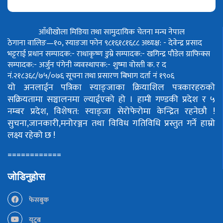
आँधीखोला मिडिया तथा सामुदायिक चेतना मन्च नेपाल
ठेगाना वालिङ—१०, स्याङजा फोन ९८१६१८१६८८
अध्यक्ष: - देवेन्द्र प्रसाद
भट्टराई
प्रधान सम्पादक:- राधाकृष्ण डुम्रे
सम्पादक:- खगिन्द्र पौडेल
ग्राफिक्स
सम्पादक:- अर्जुन पंगेनी
व्यवस्थापक:- शुष्मा वोस्ती
क. र द
नं.२१८३६८/७५/०७६
सूचना तथा प्रसारण बिभाग दर्ता नं १९०६
यो अनलाईन पत्रिका स्याङ्जाका क्रियाशिल पत्रकारहरुको
सक्रियतामा सञ्चालनमा ल्याईएको हो ।
हामी गण्डकी प्रदेश र ५
नम्बर प्रदेश, विशेषत: स्याङ्जा सेरोफेरोमा केन्द्रित रहनेछौ !
सुचना,जानकारी,मनोरञ्जन तथा विविध गतिविधि प्रस्तुत गर्ने हाम्रो
लक्ष्य रहेको छ !
============
जोडिनुहोस
फेसबुक
युटूब