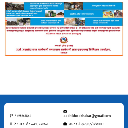
९८१६१८१६८८
aadhikholakhabar@gmail.com
ठेगाना वालिङ—१०, स्याङजा
क. र द नं. २१८३६८/७५/०७६