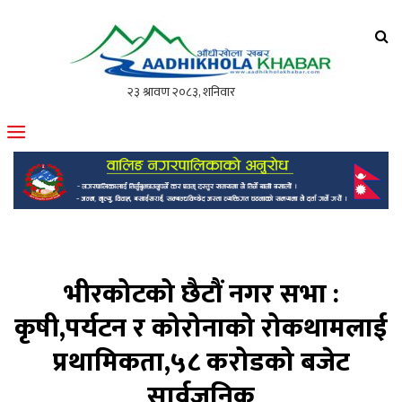
आँधीखोला खवर
मोफसलकै लोकप्रिय अनलाइन पत्रिका
भीरकोटको छैटौं नगर सभा :
कृषी,पर्यटन र कोरोनाको रोकथामलाई
प्रथामिकता,५८ करोडको बजेट
सार्वजनिक