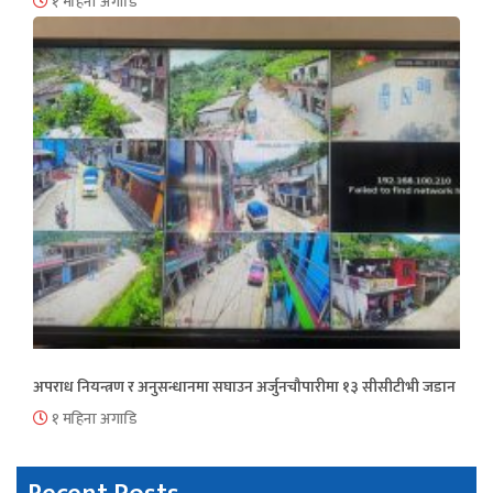
१ महिना अगाडि
अपराध नियन्त्रण र अनुसन्धानमा सघाउन अर्जुनचौपारीमा १३ सीसीटीभी जडान
१ महिना अगाडि