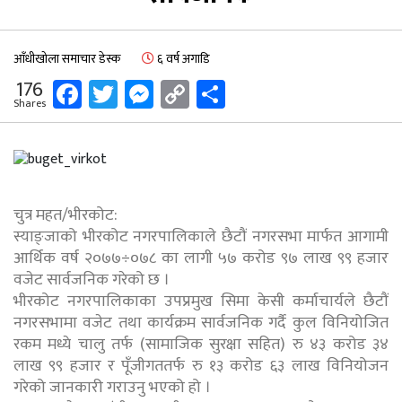
आँधीखोला समाचार डेस्क
६ वर्ष अगाडि
Facebook
Twitter
Messenger
Copy
Share
176
Shares
Link
चुत्र महत/भीरकोट:
स्याङ्जाको भीरकोट नगरपालिकाले छैटौं नगरसभा मार्फत आगामी
आर्थिक वर्ष २०७७÷०७८ का लागी ५७ करोड ९७ लाख ९९ हजार
वजेट सार्वजनिक गरेको छ ।
भीरकोट नगरपालिकाका उपप्रमुख सिमा केसी कर्माचार्यले छैटौं
नगरसभामा वजेट तथा कार्यक्रम सार्वजनिक गर्दै कुल विनियोजित
रकम मध्ये चालु तर्फ (सामाजिक सुरक्षा सहित) रु ४३ करोड ३४
लाख ९९ हजार र पूँजीगततर्फ रु १३ करोड ६३ लाख विनियोजन
गरेको जानकारी गराउनु भएको हो ।