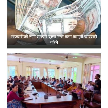
सहकारीको ऋण समयमै चुक्ता नगरे कडा कानुनी कारबाही
गरिने