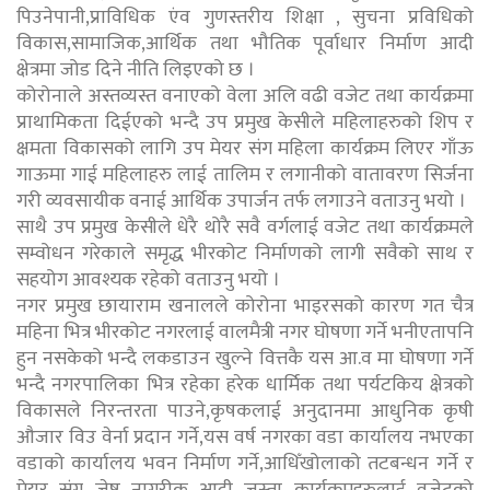
पिउनेपानी,प्राविधिक एंव गुणस्तरीय शिक्षा , सुचना प्रविधिको
विकास,सामाजिक,आर्थिक तथा भौतिक पूर्वाधार निर्माण आदी
क्षेत्रमा जोड दिने नीति लिइएको छ ।
कोरोनाले अस्तव्यस्त वनाएको वेला अलि वढी वजेट तथा कार्यक्रमा
प्राथामिकता दिईएको भन्दै उप प्रमुख केसीले महिलाहरुको शिप र
क्षमता विकासको लागि उप मेयर संग महिला कार्यक्रम लिएर गाँऊ
गाऊमा गाई महिलाहरु लाई तालिम र लगानीको वातावरण सिर्जना
गरी व्यवसायीक वनाई आर्थिक उपार्जन तर्फ लगाउने वताउनु भयो ।
साथै उप प्रमुख केसीले धेरै थोरै सवै वर्गलाई वजेट तथा कार्यक्रमले
सम्वोधन गरेकाले समृद्ध भीरकोट निर्माणको लागी सवैको साथ र
सहयोग आवश्यक रहेको वताउनु भयो ।
नगर प्रमुख छायाराम खनालले कोरोना भाइरसको कारण गत चैत्र
महिना भित्र भीरकोट नगरलाई वालमैत्री नगर घोषणा गर्ने भनीएतापनि
हुन नसकेको भन्दै लकडाउन खुल्ने वित्तकै यस आ.व मा घोषणा गर्ने
भन्दै नगरपालिका भित्र रहेका हरेक धार्मिक तथा पर्यटकिय क्षेत्रको
विकासले निरन्तरता पाउने,कृषकलाई अनुदानमा आधुनिक कृषी
औजार विउ वेर्ना प्रदान गर्ने,यस वर्ष नगरका वडा कार्यालय नभएका
वडाको कार्यालय भवन निर्माण गर्ने,आधिँखोलाको तटबन्धन गर्ने र
मेयर संग जेष्ठ नागरीक आदी जस्ता कार्यक्रमहरुलाई वजेटको