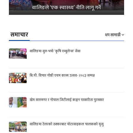
वालिङले ‘एक स्वास्थ्य’ नीति लागू गर्ने
समाचार
थप सामाग्री
वालिङमा सुरु भयो ‘कृषि एम्बुलेन्स’ सेवा
बि.पी. विचार गोष्ठी एवम काव्य उत्सव- २०८३ सम्पन्न
खेम सारुमगर र गोपाल जिटीलाई कञ्चन पत्रकरिता पुरस्कार
वालिङमा टेलरको ठक्करबाट मोटरसाइकल चालकको मृत्यु